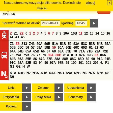
Nasza strona wykorzystuje pliki cookie. Dowiedz się
więcej
x
#
więcej.
Sprawdź rozkład na dzień:
i godzinę:
Z
Z1
Z2
0
1
2
3
4
5
6
7
8
9
10A
10B
11
12
13
14
15
16
41
43
45
Z3
Z6
Z13
Z43
50A
50B
51A
51B
52
53A
53C
53B
54B
55A
55B
55C
56
57
58A
58B
59
60A
60B
60C
60D
61
62
63
64A
64B
65A
65B
66
67
68
69A
69B
70
71A
71B
72A
72B
73
75A
75B
76
77
78
80A
80B
81A
81B
82A
82B
83
84A
84B
85A
85B
86
87A
87B
88A
88B
88C
88D
89
90
91A
91B
91C
92A
92B
93
94
96
97A
97B
99
100
101
201
202
6.
F1
G1
G2
H
W
N1A
N1B
N2
N3A
N3B
N4A
N4B
N5A
N5B
N6
N7A
N7B
N8
N9
Linie
Zmiany
Utrudnienia
Przystanki
Połączenia
Schematy
Pobierz