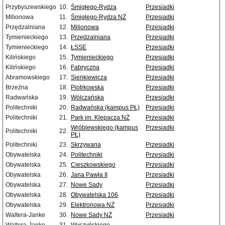
Przybyszewskiego
10.
Śmigłego-Rydza
Przesiadki
Milionowa
11.
Śmigłego-Rydza NŻ
Przesiadki
Przędzalniana
12.
Milionowa
Przesiadki
Tymienieckiego
13.
Przędzalniana
Przesiadki
Tymienieckiego
14.
ŁSSE
Przesiadki
Kilińskiego
15.
Tymienieckiego
Przesiadki
Kilińskiego
16.
Fabryczna
Przesiadki
Abramowskiego
17.
Sienkiewicza
Przesiadki
Brzeźna
18.
Piotrkowska
Przesiadki
Radwańska
19.
Wólczańska
Przesiadki
Politechniki
20.
Radwańska (kampus PŁ)
Przesiadki
Politechniki
21.
Park im. Klepacza NŻ
Przesiadki
Wróblewskiego (kampus
Przesiadki
Politechniki
22.
PŁ)
Politechniki
23.
Skrzywana
Przesiadki
Obywatelska
24.
Politechniki
Przesiadki
Obywatelska
25.
Cieszkowskiego
Przesiadki
Obywatelska
26.
Jana Pawła II
Przesiadki
Obywatelska
27.
Nowe Sady
Przesiadki
Obywatelska
28.
Obywatelska 106
Przesiadki
Obywatelska
29.
Elektronowa NŻ
Przesiadki
Waltera-Janke
30.
Nowe Sady NŻ
Przesiadki