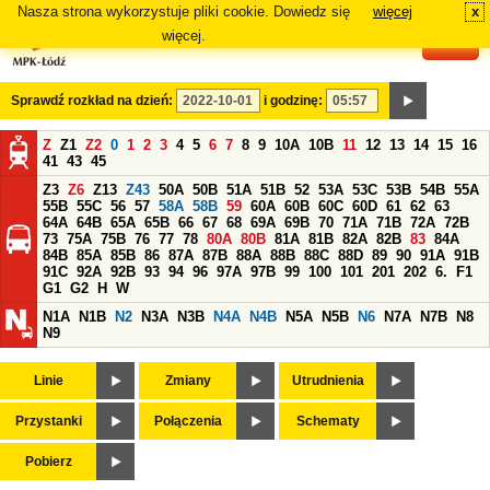
Nasza strona wykorzystuje pliki cookie. Dowiedz się
więcej
x
#
więcej.
Sprawdź rozkład na dzień:
i godzinę:
Z
Z1
Z2
0
1
2
3
4
5
6
7
8
9
10A
10B
11
12
13
14
15
16
41
43
45
Z3
Z6
Z13
Z43
50A
50B
51A
51B
52
53A
53C
53B
54B
55A
55B
55C
56
57
58A
58B
59
60A
60B
60C
60D
61
62
63
64A
64B
65A
65B
66
67
68
69A
69B
70
71A
71B
72A
72B
73
75A
75B
76
77
78
80A
80B
81A
81B
82A
82B
83
84A
84B
85A
85B
86
87A
87B
88A
88B
88C
88D
89
90
91A
91B
91C
92A
92B
93
94
96
97A
97B
99
100
101
201
202
6.
F1
G1
G2
H
W
N1A
N1B
N2
N3A
N3B
N4A
N4B
N5A
N5B
N6
N7A
N7B
N8
N9
Linie
Zmiany
Utrudnienia
Przystanki
Połączenia
Schematy
Pobierz