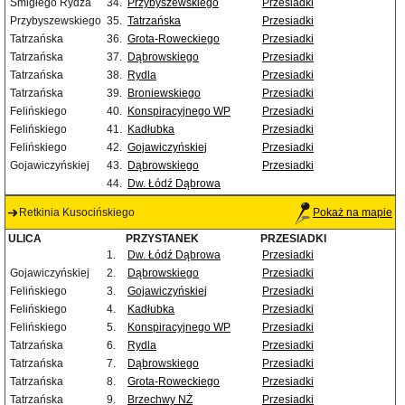
Śmigłego Rydza
34.
Przybyszewskiego
Przesiadki
Przybyszewskiego
35.
Tatrzańska
Przesiadki
Tatrzańska
36.
Grota-Roweckiego
Przesiadki
Tatrzańska
37.
Dąbrowskiego
Przesiadki
Tatrzańska
38.
Rydla
Przesiadki
Tatrzańska
39.
Broniewskiego
Przesiadki
Felińskiego
40.
Konspiracyjnego WP
Przesiadki
Felińskiego
41.
Kadłubka
Przesiadki
Felińskiego
42.
Gojawiczyńskiej
Przesiadki
Gojawiczyńskiej
43.
Dąbrowskiego
Przesiadki
44.
Dw. Łódź Dąbrowa
Retkinia Kusocińskiego
Pokaż na mapie
ULICA
PRZYSTANEK
PRZESIADKI
1.
Dw. Łódź Dąbrowa
Przesiadki
Gojawiczyńskiej
2.
Dąbrowskiego
Przesiadki
Felińskiego
3.
Gojawiczyńskiej
Przesiadki
Felińskiego
4.
Kadłubka
Przesiadki
Felińskiego
5.
Konspiracyjnego WP
Przesiadki
Tatrzańska
6.
Rydla
Przesiadki
Tatrzańska
7.
Dąbrowskiego
Przesiadki
Tatrzańska
8.
Grota-Roweckiego
Przesiadki
Tatrzańska
9.
Brzechwy NŻ
Przesiadki