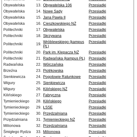
Obywatelska
13.
Obywatelska 106
Przesiadki
Obywatelska
14.
Nowe Sady
Przesiadki
Obywatelska
15.
Jana Pawła II
Przesiadki
Obywatelska
16.
Cieszkowskiego NŻ
Przesiadki
Politechniki
17.
Obywatelska
Przesiadki
Politechniki
18.
Skrzywana
Przesiadki
Wróblewskiego (kampus
Przesiadki
Politechniki
19.
PŁ)
Politechniki
20.
Park im. Klepacza NŻ
Przesiadki
Politechniki
21.
Radwańska (kampus PŁ)
Przesiadki
Radwańska
22.
Wólczańska
Przesiadki
Brzeźna
23.
Piotrkowska
Przesiadki
Sienkiewicza
24.
Pogotowie Ratunkowe
Przesiadki
Wigury
25.
Sienkiewicza
Przesiadki
Wigury
26.
Kilińskiego NŻ
Przesiadki
Kilińskiego
27.
Fabryczna
Przesiadki
Tymienieckiego
28.
Kilińskiego
Przesiadki
Tymienieckiego
29.
ŁSSE
Przesiadki
Tymienieckiego
30.
Przędzalniana
Przesiadki
Przędzalniana
31.
Tymienieckiego NŻ
Przesiadki
Milionowa
32.
Przędzalniana
Przesiadki
Śmigłego Rydza
33.
Milionowa
Przesiadki