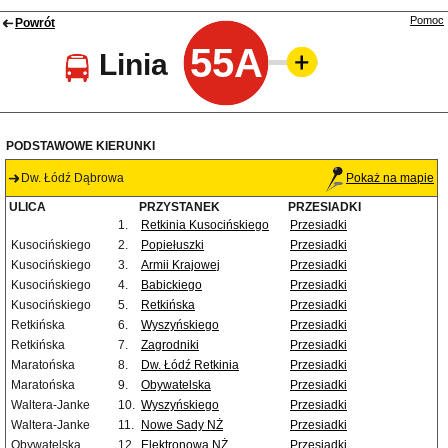
Pomoc
Powrót
55A
Linia
PODSTAWOWE KIERUNKI
Dw. Łódź Dąbrowa
Pokaż na mapie
ULICA
PRZYSTANEK
PRZESIADKI
1.
Retkinia Kusocińskiego
Przesiadki
Kusocińskiego
2.
Popiełuszki
Przesiadki
Kusocińskiego
3.
Armii Krajowej
Przesiadki
Kusocińskiego
4.
Babickiego
Przesiadki
Kusocińskiego
5.
Retkińska
Przesiadki
Retkińska
6.
Wyszyńskiego
Przesiadki
Retkińska
7.
Zagrodniki
Przesiadki
Maratońska
8.
Dw. Łódź Retkinia
Przesiadki
Maratońska
9.
Obywatelska
Przesiadki
Waltera-Janke
10.
Wyszyńskiego
Przesiadki
Waltera-Janke
11.
Nowe Sady NŻ
Przesiadki
Obywatelska
12.
Elektronowa NŻ
Przesiadki