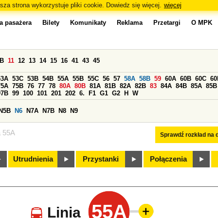
sza strona wykorzystuje pliki cookie. Dowiedz się więcej.
więcej
a pasażera
Bilety
Komunikaty
Reklama
Przetargi
O MPK
0B
11
12
13
14
15
16
41
43
45
53A
53C
53B
54B
55A
55B
55C
56
57
58A
58B
59
60A
60B
60C
60
75A
75B
76
77
78
80A
80B
81A
81B
82A
82B
83
84A
84B
85A
85B
97B
99
100
101
201
202
6.
F1
G1
G2
H
W
N5B
N6
N7A
N7B
N8
N9
a 55A
Sprawdź rozkład na d
Utrudnienia
Przystanki
Połączenia
55A
Linia