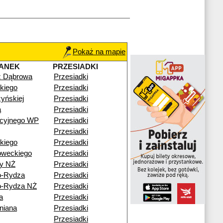
Pokaż na mapie
ANEK
PRZESIADKI
ź Dąbrowa
Przesiadki
kiego
Przesiadki
yńskiej
Przesiadki
a
Przesiadki
acyjnego WP
Przesiadki
Przesiadki
kiego
Przesiadki
oweckiego
Przesiadki
y NŻ
Przesiadki
o-Rydza
Przesiadki
o-Rydza NŻ
Przesiadki
a
Przesiadki
niana
Przesiadki
Przesiadki