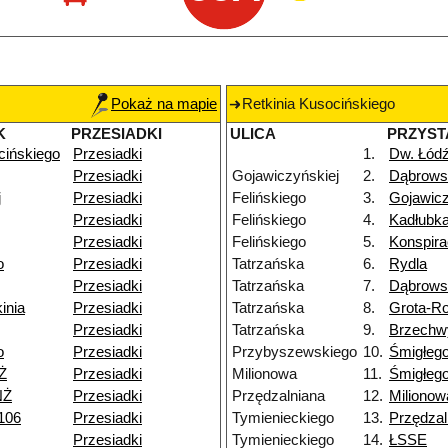
Pokaż na mapie
Retkinia Kusocińskiego
K
PRZESIADKI
ULICA
PRZYST
cińskiego
Przesiadki
1.
Dw. Łód
Przesiadki
Gojawiczyńskiej
2.
Dąbrows
j
Przesiadki
Felińskiego
3.
Gojawicz
Przesiadki
Felińskiego
4.
Kadłubk
Przesiadki
Felińskiego
5.
Konspir
o
Przesiadki
Tatrzańska
6.
Rydla
Przesiadki
Tatrzańska
7.
Dąbrows
inia
Przesiadki
Tatrzańska
8.
Grota-R
Przesiadki
Tatrzańska
9.
Brzechw
o
Przesiadki
Przybyszewskiego
10.
Śmigłeg
Ż
Przesiadki
Milionowa
11.
Śmigłeg
NŻ
Przesiadki
Przędzalniana
12.
Milionow
106
Przesiadki
Tymienieckiego
13.
Przędzal
Przesiadki
Tymienieckiego
14.
ŁSSE