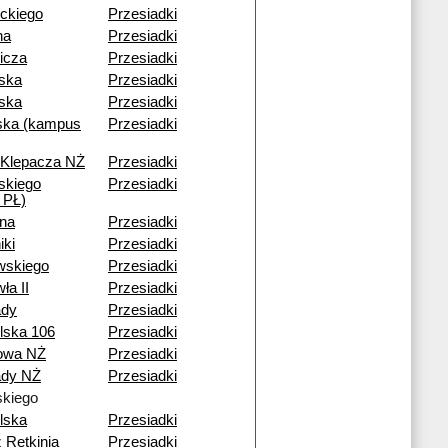
ckiego
Przesiadki
na
Przesiadki
icza
Przesiadki
ska
Przesiadki
ska
Przesiadki
ka (kampus
Przesiadki
 Klepacza NŻ
Przesiadki
skiego
Przesiadki
 PŁ)
na
Przesiadki
iki
Przesiadki
wskiego
Przesiadki
ła II
Przesiadki
ady
Przesiadki
lska 106
Przesiadki
nowa NŻ
Przesiadki
dy NŻ
Przesiadki
kiego
lska
Przesiadki
 Retkinia
Przesiadki