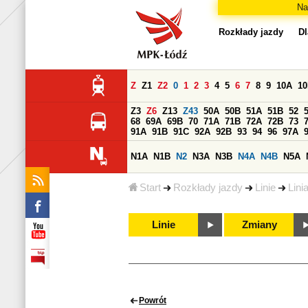
Na
Rozkłady jazdy
Dl
Z
Z1
Z2
0
1
2
3
4
5
6
7
8
9
10A
1
Z3
Z6
Z13
Z43
50A
50B
51A
51B
52
68
69A
69B
70
71A
71B
72A
72B
73
91A
91B
91C
92A
92B
93
94
96
97A
N1A
N1B
N2
N3A
N3B
N4A
N4B
N5A
Start
Rozkłady jazdy
Linie
Lini
Linie
Zmiany
Powrót