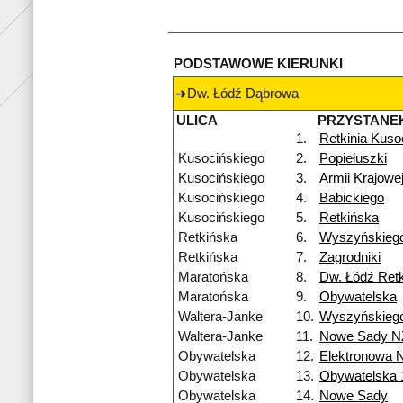
PODSTAWOWE KIERUNKI
Dw. Łódź Dąbrowa
ULICA
PRZYSTANE
1.
Retkinia Kuso
Kusocińskiego
2.
Popiełuszki
Kusocińskiego
3.
Armii Krajowe
Kusocińskiego
4.
Babickiego
Kusocińskiego
5.
Retkińska
Retkińska
6.
Wyszyńskieg
Retkińska
7.
Zagrodniki
Maratońska
8.
Dw. Łódź Retk
Maratońska
9.
Obywatelska
Waltera-Janke
10.
Wyszyńskieg
Waltera-Janke
11.
Nowe Sady N
Obywatelska
12.
Elektronowa 
Obywatelska
13.
Obywatelska 
Obywatelska
14.
Nowe Sady