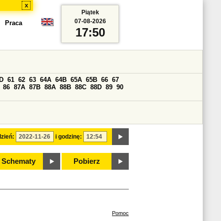
x
Piątek
07-08-2026
Praca
17:50
D
61
62
63
64A
64B
65A
65B
66
67
86
87A
87B
88A
88B
88C
88D
89
90
zień:
i godzinę:
Schematy
Pobierz
Pomoc