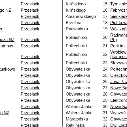
Przesiadki
Kilińskiego
15.
Tymienie
ego NŻ
Przesiadki
Kilińskiego
16.
Fabrycz
Przesiadki
Abramowskiego
17.
Sienkiew
Przesiadki
Brzeźna
18.
Piotrkow
o
Przesiadki
Radwańska
19.
Wólczań
Radwańs
Politechniki
20.
pacza NŻ
Przesiadki
PŁ)
kampus
Przesiadki
Politechniki
21.
Park im.
Wróblew
Politechniki
22.
Przesiadki
(kampus
Przesiadki
Politechniki
23.
Skrzywa
tunkowe
Przesiadki
Obywatelska
24.
Politechn
Przesiadki
Obywatelska
25.
Cieszko
Ż
Przesiadki
Obywatelska
26.
Jana Paw
Przesiadki
Obywatelska
27.
Nowe S
Przesiadki
Obywatelska
28.
Obywate
Przesiadki
Obywatelska
29.
Elektro
Przesiadki
Waltera-Janke
30.
Nowe Sa
go NŻ
Przesiadki
Waltera-Janke
31.
Wyszyńs
Przesiadki
Maratońska
32.
Obywate
Przesiadki
Retkińska
33.
Dw. Łódź