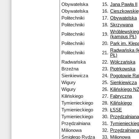
Obywatelska
15.
Jana Pawła II
Obywatelska
16.
Cieszkowski
Politechniki
17.
Obywatelska
Politechniki
18.
Skrzywana
Wróblewskieg
Politechniki
19.
(kampus PŁ)
Politechniki
20.
Park im. Kle
Radwańska (
Politechniki
21.
PŁ)
Radwańska
22.
Wólczańska
Brzeźna
23.
Piotrkowska
Sienkiewicza
24.
Pogotowie Ra
Wigury
25.
Sienkiewicza
Wigury
26.
Kilińskiego N
Kilińskiego
27.
Fabryczna
Tymienieckiego
28.
Kilińskiego
Tymienieckiego
29.
ŁSSE
Tymienieckiego
30.
Przędzalniana
Przędzalniana
31.
Tymienieckie
Milionowa
32.
Przędzalniana
Śmigłego Rydza
33.
Milionowa