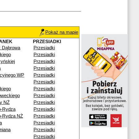
Pokaż na mapie
ANEK
PRZESIADKI
ź Dąbrowa
Przesiadki
kiego
Przesiadki
yńskiej
Przesiadki
a
Przesiadki
acyjnego WP
Przesiadki
Przesiadki
kiego
Przesiadki
oweckiego
Przesiadki
y NŻ
Przesiadki
o-Rydza
Przesiadki
o-Rydza NŻ
Przesiadki
a
Przesiadki
niana
Przesiadki
Przesiadki