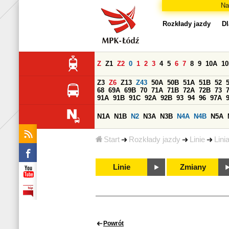
Na
Rozkłady jazdy
Dl
Z
Z1
Z2
0
1
2
3
4
5
6
7
8
9
10A
1
Z3
Z6
Z13
Z43
50A
50B
51A
51B
52
68
69A
69B
70
71A
71B
72A
72B
73
91A
91B
91C
92A
92B
93
94
96
97A
N1A
N1B
N2
N3A
N3B
N4A
N4B
N5A
Start
Rozkłady jazdy
Linie
Lini
Linie
Zmiany
Powrót