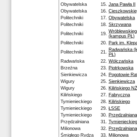
Obywatelska
15.
Jana Pawła II
Obywatelska
16.
Cieszkowski
Politechniki
17.
Obywatelska
Politechniki
18.
Skrzywana
Wróblewskieg
Politechniki
19.
(kampus PŁ)
Politechniki
20.
Park im. Kle
Radwańska (
Politechniki
21.
PŁ)
Radwańska
22.
Wólczańska
Brzeźna
23.
Piotrkowska
Sienkiewicza
24.
Pogotowie Ra
Wigury
25.
Sienkiewicza
Wigury
26.
Kilińskiego N
Kilińskiego
27.
Fabryczna
Tymienieckiego
28.
Kilińskiego
Tymienieckiego
29.
ŁSSE
Tymienieckiego
30.
Przędzalniana
Przędzalniana
31.
Tymienieckie
Milionowa
32.
Przędzalniana
Śmigłego Rydza
33.
Milionowa