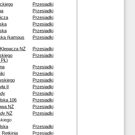
ckiego
Przesiadki
na
Przesiadki
icza
Przesiadki
ska
Przesiadki
ska
Przesiadki
ka (kampus
Przesiadki
 Klepacza NŻ
Przesiadki
skiego
Przesiadki
 PŁ)
na
Przesiadki
iki
Przesiadki
wskiego
Przesiadki
ła II
Przesiadki
ady
Przesiadki
lska 106
Przesiadki
nowa NŻ
Przesiadki
dy NŻ
Przesiadki
kiego
lska
Przesiadki
 Retkinia
Przesiadki