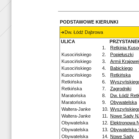
PODSTAWOWE KIERUNKI
Dw. Łódź Dąbrowa
ULICA
PRZYSTANE
1.
Retkinia Kuso
Kusocińskiego
2.
Popiełuszki
Kusocińskiego
3.
Armii Krajowe
Kusocińskiego
4.
Babickiego
Kusocińskiego
5.
Retkińska
Retkińska
6.
Wyszyńskieg
Retkińska
7.
Zagrodniki
Maratońska
8.
Dw. Łódź Retk
Maratońska
9.
Obywatelska
Waltera-Janke
10.
Wyszyńskieg
Waltera-Janke
11.
Nowe Sady N
Obywatelska
12.
Elektronowa 
Obywatelska
13.
Obywatelska 
Obywatelska
14.
Nowe Sady