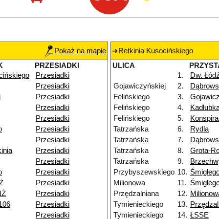
Pokaż na mapie
Retkinia Kusocińskiego
K
PRZESIADKI
ULICA
PRZYST
cińskiego
Przesiadki
1.
Dw. Łód
Przesiadki
Gojawiczyńskiej
2.
Dąbrows
j
Przesiadki
Felińskiego
3.
Gojawicz
Przesiadki
Felińskiego
4.
Kadłubk
Przesiadki
Felińskiego
5.
Konspir
o
Przesiadki
Tatrzańska
6.
Rydla
Przesiadki
Tatrzańska
7.
Dąbrows
inia
Przesiadki
Tatrzańska
8.
Grota-R
Przesiadki
Tatrzańska
9.
Brzechw
o
Przesiadki
Przybyszewskiego
10.
Śmigłeg
Ż
Przesiadki
Milionowa
11.
Śmigłeg
NŻ
Przesiadki
Przędzalniana
12.
Milionow
106
Przesiadki
Tymienieckiego
13.
Przędzal
Przesiadki
Tymienieckiego
14.
ŁSSE