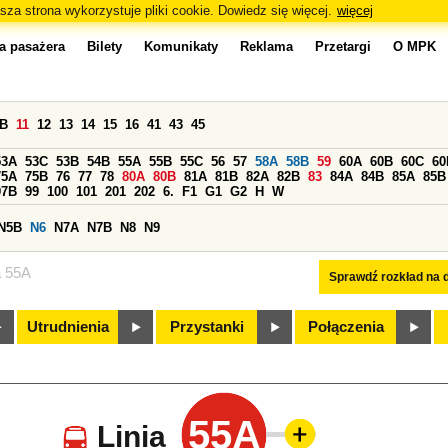
sza strona wykorzystuje pliki cookie. Dowiedz się więcej.
więcej
a pasażera
Bilety
Komunikaty
Reklama
Przetargi
O MPK
0B
11
12
13
14
15
16
41
43
45
53A
53C
53B
54B
55A
55B
55C
56
57
58A
58B
59
60A
60B
60C
60
75A
75B
76
77
78
80A
80B
81A
81B
82A
82B
83
84A
84B
85A
85B
97B
99
100
101
201
202
6.
F1
G1
G2
H
W
N5B
N6
N7A
N7B
N8
N9
a 55A
Sprawdź rozkład na d
Utrudnienia
Przystanki
Połączenia
55A
Linia