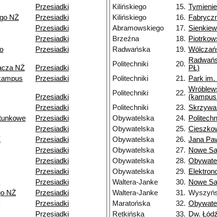
Przesiadki
Kilińskiego
15.
Tymienie
ego NŻ
Przesiadki
Kilińskiego
16.
Fabrycz
Przesiadki
Abramowskiego
17.
Sienkiew
Przesiadki
Brzeźna
18.
Piotrkow
o
Przesiadki
Radwańska
19.
Wólczań
Radwańs
Politechniki
20.
pacza NŻ
Przesiadki
PŁ)
kampus
Przesiadki
Politechniki
21.
Park im.
Wróblew
Politechniki
22.
Przesiadki
(kampus
Przesiadki
Politechniki
23.
Skrzywa
tunkowe
Przesiadki
Obywatelska
24.
Politechn
Przesiadki
Obywatelska
25.
Cieszko
Ż
Przesiadki
Obywatelska
26.
Jana Paw
Przesiadki
Obywatelska
27.
Nowe S
Przesiadki
Obywatelska
28.
Obywate
Przesiadki
Obywatelska
29.
Elektro
Przesiadki
Waltera-Janke
30.
Nowe Sa
go NŻ
Przesiadki
Waltera-Janke
31.
Wyszyńs
Przesiadki
Maratońska
32.
Obywate
Przesiadki
Retkińska
33.
Dw. Łódź