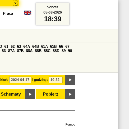
x
Sobota
08-08-2026
Praca
18:39
D
61
62
63
64A
64B
65A
65B
66
67
86
87A
87B
88A
88B
88C
88D
89
90
zień:
i godzinę:
Schematy
Pobierz
Pomoc