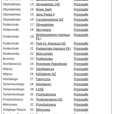
Obywatelska
13.
Obywatelska 106
Przesiadki
Obywatelska
14.
Nowe Sady
Przesiadki
Obywatelska
15.
Jana Pawła II
Przesiadki
Obywatelska
16.
Cieszkowskiego NŻ
Przesiadki
Politechniki
17.
Obywatelska
Przesiadki
Politechniki
18.
Skrzywana
Przesiadki
Wróblewskiego (kampus
Przesiadki
Politechniki
19.
PŁ)
Politechniki
20.
Park im. Klepacza NŻ
Przesiadki
Politechniki
21.
Radwańska (kampus PŁ)
Przesiadki
Radwańska
22.
Wólczańska
Przesiadki
Brzeźna
23.
Piotrkowska
Przesiadki
Sienkiewicza
24.
Pogotowie Ratunkowe
Przesiadki
Wigury
25.
Sienkiewicza
Przesiadki
Wigury
26.
Kilińskiego NŻ
Przesiadki
Kilińskiego
27.
Fabryczna
Przesiadki
Tymienieckiego
28.
Kilińskiego
Przesiadki
Tymienieckiego
29.
ŁSSE
Przesiadki
Tymienieckiego
30.
Przędzalniana
Przesiadki
Przędzalniana
31.
Tymienieckiego NŻ
Przesiadki
Milionowa
32.
Przędzalniana
Przesiadki
Śmigłego Rydza
33.
Milionowa
Przesiadki