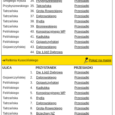
Śmigłego Rydza
34.
Przybyszewskiego
Przesiadki
Przybyszewskiego
35.
Tatrzańska
Przesiadki
Tatrzańska
36.
Grota-Roweckiego
Przesiadki
Tatrzańska
37.
Dąbrowskiego
Przesiadki
Tatrzańska
38.
Rydla
Przesiadki
Tatrzańska
39.
Broniewskiego
Przesiadki
Felińskiego
40.
Konspiracyjnego WP
Przesiadki
Felińskiego
41.
Kadłubka
Przesiadki
Felińskiego
42.
Gojawiczyńskiej
Przesiadki
Gojawiczyńskiej
43.
Dąbrowskiego
Przesiadki
44.
Dw. Łódź Dąbrowa
Retkinia Kusocińskiego
Pokaż na mapie
ULICA
PRZYSTANEK
PRZESIADKI
1.
Dw. Łódź Dąbrowa
Przesiadki
Gojawiczyńskiej
2.
Dąbrowskiego
Przesiadki
Felińskiego
3.
Gojawiczyńskiej
Przesiadki
Felińskiego
4.
Kadłubka
Przesiadki
Felińskiego
5.
Konspiracyjnego WP
Przesiadki
Tatrzańska
6.
Rydla
Przesiadki
Tatrzańska
7.
Dąbrowskiego
Przesiadki
Tatrzańska
8.
Grota-Roweckiego
Przesiadki
Tatrzańska
9.
Brzechwy NŻ
Przesiadki