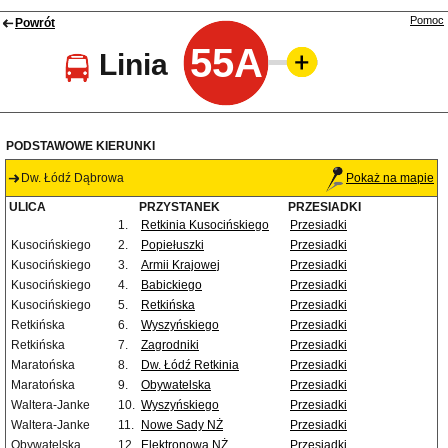
Pomoc
Powrót
55A
Linia
PODSTAWOWE KIERUNKI
Dw. Łódź Dąbrowa
Pokaż na mapie
ULICA
PRZYSTANEK
PRZESIADKI
1.
Retkinia Kusocińskiego
Przesiadki
Kusocińskiego
2.
Popiełuszki
Przesiadki
Kusocińskiego
3.
Armii Krajowej
Przesiadki
Kusocińskiego
4.
Babickiego
Przesiadki
Kusocińskiego
5.
Retkińska
Przesiadki
Retkińska
6.
Wyszyńskiego
Przesiadki
Retkińska
7.
Zagrodniki
Przesiadki
Maratońska
8.
Dw. Łódź Retkinia
Przesiadki
Maratońska
9.
Obywatelska
Przesiadki
Waltera-Janke
10.
Wyszyńskiego
Przesiadki
Waltera-Janke
11.
Nowe Sady NŻ
Przesiadki
Obywatelska
12.
Elektronowa NŻ
Przesiadki