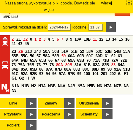
Nasza strona wykorzystuje pliki cookie. Dowiedz się
więcej
x
#
więcej.
Sprawdź rozkład na dzień:
i godzinę:
Z
Z1
Z2
0
1
2
3
4
5
6
7
8
9
10A
10B
11
12
13
14
15
16
41
43
45
Z3
Z6
Z13
Z43
50A
50B
51A
51B
52
53A
53C
53B
54B
55A
55B
55C
56
57
58A
58B
59
60A
60B
60C
60D
61
62
63
64A
64B
65A
65B
66
67
68
69A
69B
70
71A
71B
72A
72B
73
75A
75B
76
77
78
80A
80B
81A
81B
82A
82B
83
84A
84B
85A
85B
86
87A
87B
88A
88B
88C
88D
89
90
91A
91B
91C
92A
92B
93
94
96
97A
97B
99
100
101
201
202
6.
F1
G1
G2
H
W
N1A
N1B
N2
N3A
N3B
N4A
N4B
N5A
N5B
N6
N7A
N7B
N8
N9
Linie
Zmiany
Utrudnienia
Przystanki
Połączenia
Schematy
Pobierz