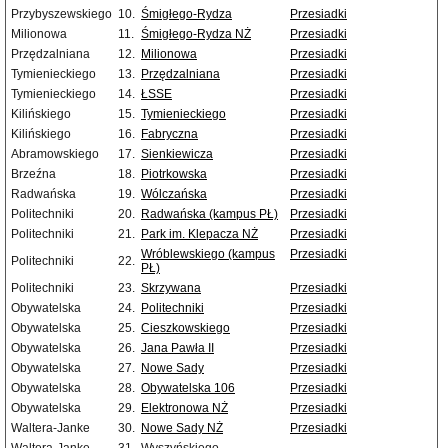
Przybyszewskiego
10.
Śmigłego-Rydza
Przesiadki
Milionowa
11.
Śmigłego-Rydza NŻ
Przesiadki
Przędzalniana
12.
Milionowa
Przesiadki
Tymienieckiego
13.
Przędzalniana
Przesiadki
Tymienieckiego
14.
ŁSSE
Przesiadki
Kilińskiego
15.
Tymienieckiego
Przesiadki
Kilińskiego
16.
Fabryczna
Przesiadki
Abramowskiego
17.
Sienkiewicza
Przesiadki
Brzeźna
18.
Piotrkowska
Przesiadki
Radwańska
19.
Wólczańska
Przesiadki
Politechniki
20.
Radwańska (kampus PŁ)
Przesiadki
Politechniki
21.
Park im. Klepacza NŻ
Przesiadki
Wróblewskiego (kampus
Przesiadki
Politechniki
22.
PŁ)
Politechniki
23.
Skrzywana
Przesiadki
Obywatelska
24.
Politechniki
Przesiadki
Obywatelska
25.
Cieszkowskiego
Przesiadki
Obywatelska
26.
Jana Pawła II
Przesiadki
Obywatelska
27.
Nowe Sady
Przesiadki
Obywatelska
28.
Obywatelska 106
Przesiadki
Obywatelska
29.
Elektronowa NŻ
Przesiadki
Waltera-Janke
30.
Nowe Sady NŻ
Przesiadki