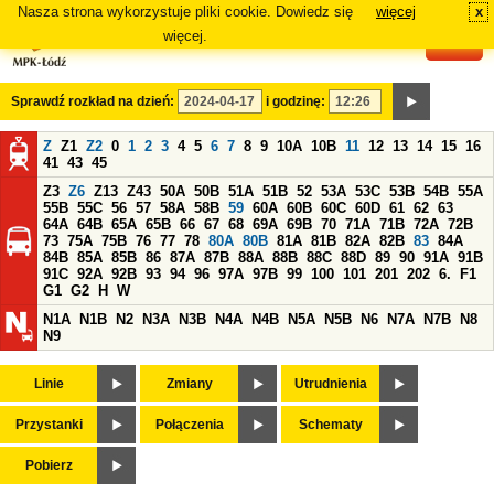
Nasza strona wykorzystuje pliki cookie. Dowiedz się
więcej
x
#
więcej.
Sprawdź rozkład na dzień:
i godzinę:
Z
Z1
Z2
0
1
2
3
4
5
6
7
8
9
10A
10B
11
12
13
14
15
16
41
43
45
Z3
Z6
Z13
Z43
50A
50B
51A
51B
52
53A
53C
53B
54B
55A
55B
55C
56
57
58A
58B
59
60A
60B
60C
60D
61
62
63
64A
64B
65A
65B
66
67
68
69A
69B
70
71A
71B
72A
72B
73
75A
75B
76
77
78
80A
80B
81A
81B
82A
82B
83
84A
84B
85A
85B
86
87A
87B
88A
88B
88C
88D
89
90
91A
91B
91C
92A
92B
93
94
96
97A
97B
99
100
101
201
202
6.
F1
G1
G2
H
W
N1A
N1B
N2
N3A
N3B
N4A
N4B
N5A
N5B
N6
N7A
N7B
N8
N9
Linie
Zmiany
Utrudnienia
Przystanki
Połączenia
Schematy
Pobierz