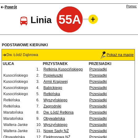
Pomoc
Powrót
55A
Linia
PODSTAWOWE KIERUNKI
Dw. Łódź Dąbrowa
Pokaż na mapie
ULICA
PRZYSTANEK
PRZESIADKI
1.
Retkinia Kusocińskiego
Przesiadki
Kusocińskiego
2.
Popiełuszki
Przesiadki
Kusocińskiego
3.
Armii Krajowej
Przesiadki
Kusocińskiego
4.
Babickiego
Przesiadki
Kusocińskiego
5.
Retkińska
Przesiadki
Retkińska
6.
Wyszyńskiego
Przesiadki
Retkińska
7.
Zagrodniki
Przesiadki
Maratońska
8.
Dw. Łódź Retkinia
Przesiadki
Maratońska
9.
Obywatelska
Przesiadki
Waltera-Janke
10.
Wyszyńskiego
Przesiadki
Waltera-Janke
11.
Nowe Sady NŻ
Przesiadki
Obywatelska
12.
Elektronowa NŻ
Przesiadki