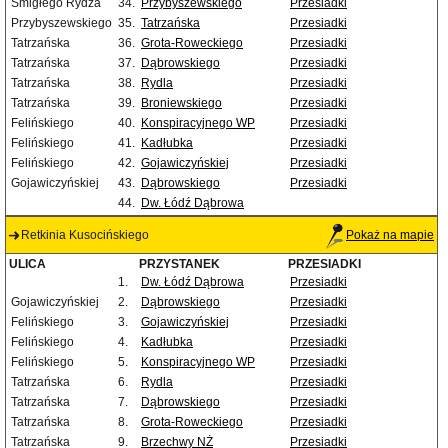
Śmigłego Rydza
34.
Przybyszewskiego
Przesiadki
Przybyszewskiego
35.
Tatrzańska
Przesiadki
Tatrzańska
36.
Grota-Roweckiego
Przesiadki
Tatrzańska
37.
Dąbrowskiego
Przesiadki
Tatrzańska
38.
Rydla
Przesiadki
Tatrzańska
39.
Broniewskiego
Przesiadki
Felińskiego
40.
Konspiracyjnego WP
Przesiadki
Felińskiego
41.
Kadłubka
Przesiadki
Felińskiego
42.
Gojawiczyńskiej
Przesiadki
Gojawiczyńskiej
43.
Dąbrowskiego
Przesiadki
44.
Dw. Łódź Dąbrowa
Retkinia Kusocińskiego
Pokaż na mapie
ULICA
PRZYSTANEK
PRZESIADKI
1.
Dw. Łódź Dąbrowa
Przesiadki
Gojawiczyńskiej
2.
Dąbrowskiego
Przesiadki
Felińskiego
3.
Gojawiczyńskiej
Przesiadki
Felińskiego
4.
Kadłubka
Przesiadki
Felińskiego
5.
Konspiracyjnego WP
Przesiadki
Tatrzańska
6.
Rydla
Przesiadki
Tatrzańska
7.
Dąbrowskiego
Przesiadki
Tatrzańska
8.
Grota-Roweckiego
Przesiadki
Tatrzańska
9.
Brzechwy NŻ
Przesiadki