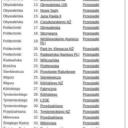
Obywatelska
13.
Obywatelska 106
Przesiadki
Obywatelska
14.
Nowe Sady
Przesiadki
Obywatelska
15.
Jana Pawła II
Przesiadki
Obywatelska
16.
Cieszkowskiego NŻ
Przesiadki
Politechniki
17.
Obywatelska
Przesiadki
Politechniki
18.
Skrzywana
Przesiadki
Wróblewskiego (kampus
Przesiadki
Politechniki
19.
PŁ)
Politechniki
20.
Park im. Klepacza NŻ
Przesiadki
Politechniki
21.
Radwańska (kampus PŁ)
Przesiadki
Radwańska
22.
Wólczańska
Przesiadki
Brzeźna
23.
Piotrkowska
Przesiadki
Sienkiewicza
24.
Pogotowie Ratunkowe
Przesiadki
Wigury
25.
Sienkiewicza
Przesiadki
Wigury
26.
Kilińskiego NŻ
Przesiadki
Kilińskiego
27.
Fabryczna
Przesiadki
Tymienieckiego
28.
Kilińskiego
Przesiadki
Tymienieckiego
29.
ŁSSE
Przesiadki
Tymienieckiego
30.
Przędzalniana
Przesiadki
Przędzalniana
31.
Tymienieckiego NŻ
Przesiadki
Milionowa
32.
Przędzalniana
Przesiadki
Śmigłego Rydza
33.
Milionowa
Przesiadki