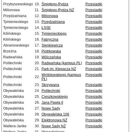
Przybyszewskiego
10.
Śmigłego-Rydza
Przesiadki
Milionowa
11.
Śmigłego-Rydza NŻ
Przesiadki
Przędzalniana
12.
Milionowa
Przesiadki
Tymienieckiego
13.
Przędzalniana
Przesiadki
Tymienieckiego
14.
ŁSSE
Przesiadki
Kilińskiego
15.
Tymienieckiego
Przesiadki
Kilińskiego
16.
Fabryczna
Przesiadki
Abramowskiego
17.
Sienkiewicza
Przesiadki
Brzeźna
18.
Piotrkowska
Przesiadki
Radwańska
19.
Wólczańska
Przesiadki
Politechniki
20.
Radwańska (kampus PŁ)
Przesiadki
Politechniki
21.
Park im. Klepacza NŻ
Przesiadki
Wróblewskiego (kampus
Przesiadki
Politechniki
22.
PŁ)
Politechniki
23.
Skrzywana
Przesiadki
Obywatelska
24.
Politechniki
Przesiadki
Obywatelska
25.
Cieszkowskiego
Przesiadki
Obywatelska
26.
Jana Pawła II
Przesiadki
Obywatelska
27.
Nowe Sady
Przesiadki
Obywatelska
28.
Obywatelska 106
Przesiadki
Obywatelska
29.
Elektronowa NŻ
Przesiadki
Waltera-Janke
30.
Nowe Sady NŻ
Przesiadki