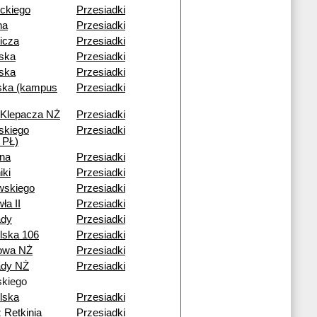
ckiego
Przesiadki
na
Przesiadki
icza
Przesiadki
ska
Przesiadki
ska
Przesiadki
ka (kampus
Przesiadki
 Klepacza NŻ
Przesiadki
skiego
Przesiadki
 PŁ)
na
Przesiadki
iki
Przesiadki
wskiego
Przesiadki
ła II
Przesiadki
ady
Przesiadki
lska 106
Przesiadki
nowa NŻ
Przesiadki
dy NŻ
Przesiadki
kiego
lska
Przesiadki
 Retkinia
Przesiadki