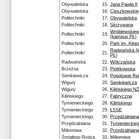
Obywatelska
15.
Jana Pawła II
Obywatelska
16.
Cieszkowski
Politechniki
17.
Obywatelska
Politechniki
18.
Skrzywana
Wróblewskieg
Politechniki
19.
(kampus PŁ)
Politechniki
20.
Park im. Kle
Radwańska (
Politechniki
21.
PŁ)
Radwańska
22.
Wólczańska
Brzeźna
23.
Piotrkowska
Sienkiewicza
24.
Pogotowie Ra
Wigury
25.
Sienkiewicza
Wigury
26.
Kilińskiego N
Kilińskiego
27.
Fabryczna
Tymienieckiego
28.
Kilińskiego
Tymienieckiego
29.
ŁSSE
Tymienieckiego
30.
Przędzalniana
Przędzalniana
31.
Tymienieckie
Milionowa
32.
Przędzalniana
Śmigłego Rydza
33.
Milionowa