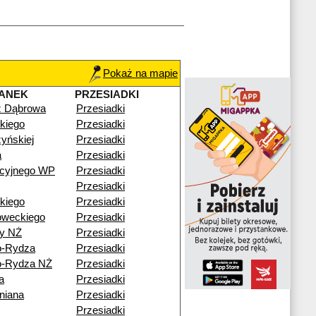
Pokaż na mapie
ANEK
PRZESIADKI
ź Dąbrowa
Przesiadki
kiego
Przesiadki
yńskiej
Przesiadki
a
Przesiadki
acyjnego WP
Przesiadki
Przesiadki
kiego
Przesiadki
oweckiego
Przesiadki
y NŻ
Przesiadki
o-Rydza
Przesiadki
o-Rydza NŻ
Przesiadki
a
Przesiadki
niana
Przesiadki
Przesiadki