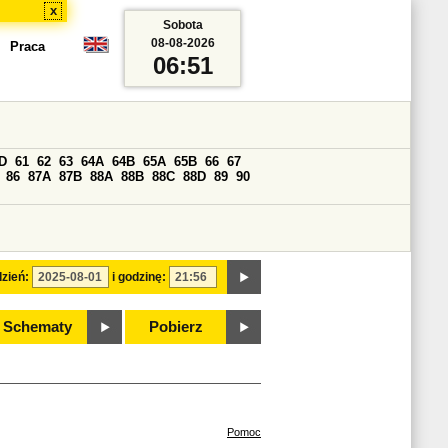
x
Sobota
08-08-2026
Praca
06:51
D
61
62
63
64A
64B
65A
65B
66
67
86
87A
87B
88A
88B
88C
88D
89
90
zień:
i godzinę:
Schematy
Pobierz
Pomoc