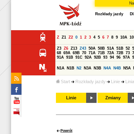
Na
Rozkłady jazdy
Dl
Z
Z1
Z2
0
1
2
3
4
5
6
7
8
9
10A
1
Z3
Z6
Z13
Z43
50A
50B
51A
51B
52
68
69A
69B
70
71A
71B
72A
72B
73
91A
91B
91C
92A
92B
93
94
96
97A
N1A
N1B
N2
N3A
N3B
N4A
N4B
N5A
Start
Rozkłady jazdy
Linie
Lini
Linie
Zmiany
Powrót