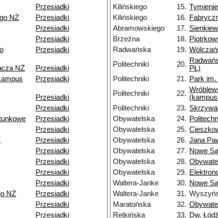
Przesiadki
Kilińskiego
15.
Tymienie
ego NŻ
Przesiadki
Kilińskiego
16.
Fabrycz
Przesiadki
Abramowskiego
17.
Sienkiew
Przesiadki
Brzeźna
18.
Piotrkow
o
Przesiadki
Radwańska
19.
Wólczań
Radwańs
Politechniki
20.
pacza NŻ
Przesiadki
PŁ)
kampus
Przesiadki
Politechniki
21.
Park im.
Wróblew
Politechniki
22.
Przesiadki
(kampus
Przesiadki
Politechniki
23.
Skrzywa
tunkowe
Przesiadki
Obywatelska
24.
Politechn
Przesiadki
Obywatelska
25.
Cieszko
Ż
Przesiadki
Obywatelska
26.
Jana Paw
Przesiadki
Obywatelska
27.
Nowe S
Przesiadki
Obywatelska
28.
Obywate
Przesiadki
Obywatelska
29.
Elektro
Przesiadki
Waltera-Janke
30.
Nowe Sa
go NŻ
Przesiadki
Waltera-Janke
31.
Wyszyńs
Przesiadki
Maratońska
32.
Obywate
Przesiadki
Retkińska
33.
Dw. Łódź