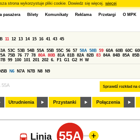
sza strona wykorzystuje pliki cookie. Dowiedz się więcej.
więcej
a pasażera
Bilety
Komunikaty
Reklama
Przetargi
O MPK
0B
11
12
13
14
15
16
41
43
45
53A
53C
53B
54B
55A
55B
55C
56
57
58A
58B
59
60A
60B
60C
60
75A
75B
76
77
78
80A
80B
81A
81B
82A
82B
83
84A
84B
85A
85B
97B
99
100
101
201
202
6.
F1
G1
G2
H
W
N5B
N6
N7A
N7B
N8
N9
a 55A
Sprawdź rozkład na d
Utrudnienia
Przystanki
Połączenia
55A
Linia