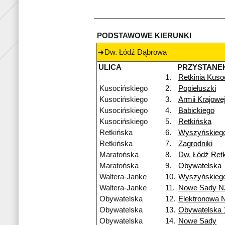
PODSTAWOWE KIERUNKI
Dw. Łódź Dąbrowa
ULICA
PRZYSTANE
1.
Retkinia Kuso
Kusocińskiego
2.
Popiełuszki
Kusocińskiego
3.
Armii Krajowe
Kusocińskiego
4.
Babickiego
Kusocińskiego
5.
Retkińska
Retkińska
6.
Wyszyńskieg
Retkińska
7.
Zagrodniki
Maratońska
8.
Dw. Łódź Retk
Maratońska
9.
Obywatelska
Waltera-Janke
10.
Wyszyńskieg
Waltera-Janke
11.
Nowe Sady N
Obywatelska
12.
Elektronowa 
Obywatelska
13.
Obywatelska 
Obywatelska
14.
Nowe Sady