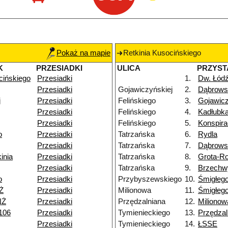
Pokaż na mapie
Retkinia Kusocińskiego
K
PRZESIADKI
ULICA
PRZYST
cińskiego
Przesiadki
1.
Dw. Łód
Przesiadki
Gojawiczyńskiej
2.
Dąbrows
j
Przesiadki
Felińskiego
3.
Gojawicz
Przesiadki
Felińskiego
4.
Kadłubk
Przesiadki
Felińskiego
5.
Konspir
o
Przesiadki
Tatrzańska
6.
Rydla
Przesiadki
Tatrzańska
7.
Dąbrows
inia
Przesiadki
Tatrzańska
8.
Grota-R
Przesiadki
Tatrzańska
9.
Brzechw
o
Przesiadki
Przybyszewskiego
10.
Śmigłeg
Ż
Przesiadki
Milionowa
11.
Śmigłeg
NŻ
Przesiadki
Przędzalniana
12.
Milionow
106
Przesiadki
Tymienieckiego
13.
Przędzal
Przesiadki
Tymienieckiego
14.
ŁSSE