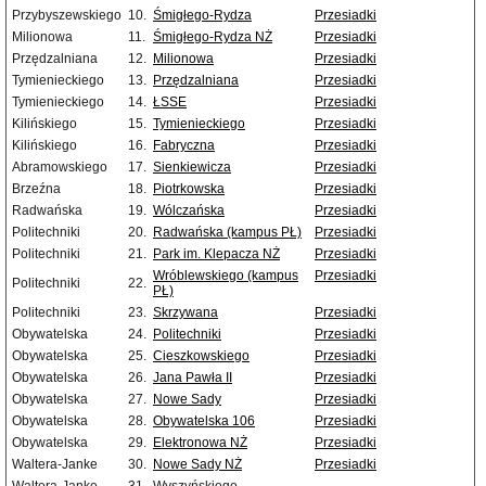
Przybyszewskiego
10.
Śmigłego-Rydza
Przesiadki
Milionowa
11.
Śmigłego-Rydza NŻ
Przesiadki
Przędzalniana
12.
Milionowa
Przesiadki
Tymienieckiego
13.
Przędzalniana
Przesiadki
Tymienieckiego
14.
ŁSSE
Przesiadki
Kilińskiego
15.
Tymienieckiego
Przesiadki
Kilińskiego
16.
Fabryczna
Przesiadki
Abramowskiego
17.
Sienkiewicza
Przesiadki
Brzeźna
18.
Piotrkowska
Przesiadki
Radwańska
19.
Wólczańska
Przesiadki
Politechniki
20.
Radwańska (kampus PŁ)
Przesiadki
Politechniki
21.
Park im. Klepacza NŻ
Przesiadki
Wróblewskiego (kampus
Przesiadki
Politechniki
22.
PŁ)
Politechniki
23.
Skrzywana
Przesiadki
Obywatelska
24.
Politechniki
Przesiadki
Obywatelska
25.
Cieszkowskiego
Przesiadki
Obywatelska
26.
Jana Pawła II
Przesiadki
Obywatelska
27.
Nowe Sady
Przesiadki
Obywatelska
28.
Obywatelska 106
Przesiadki
Obywatelska
29.
Elektronowa NŻ
Przesiadki
Waltera-Janke
30.
Nowe Sady NŻ
Przesiadki