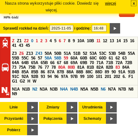
Nasza strona wykorzystuje pliki cookie. Dowiedz się
więcej
x
#
więcej.
Sprawdź rozkład na dzień:
i godzinę:
Z
Z1
Z2
0
1
2
3
4
5
6
7
8
9
10A
10B
11
12
13
14
15
16
41
43
45
Z3
Z6
Z13
Z43
50A
50B
51A
51B
52
53A
53C
53B
54B
55A
55B
55C
56
57
58A
58B
59
60A
60B
60C
60D
61
62
63
64A
64B
65A
65B
66
67
68
69A
69B
70
71A
71B
72A
72B
73
75A
75B
76
77
78
80A
80B
81A
81B
82A
82B
83
84A
84B
85A
85B
86
87A
87B
88A
88B
88C
88D
89
90
91A
91B
91C
92A
92B
93
94
96
97A
97B
99
100
101
201
202
6.
F1
G1
G2
H
W
N1A
N1B
N2
N3A
N3B
N4A
N4B
N5A
N5B
N6
N7A
N7B
N8
N9
Linie
Zmiany
Utrudnienia
Przystanki
Połączenia
Schematy
Pobierz