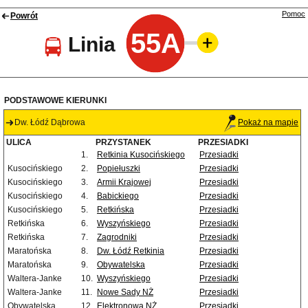
Pomoc
Powrót
55A
Linia
PODSTAWOWE KIERUNKI
Dw. Łódź Dąbrowa
Pokaż na mapie
ULICA
PRZYSTANEK
PRZESIADKI
1.
Retkinia Kusocińskiego
Przesiadki
Kusocińskiego
2.
Popiełuszki
Przesiadki
Kusocińskiego
3.
Armii Krajowej
Przesiadki
Kusocińskiego
4.
Babickiego
Przesiadki
Kusocińskiego
5.
Retkińska
Przesiadki
Retkińska
6.
Wyszyńskiego
Przesiadki
Retkińska
7.
Zagrodniki
Przesiadki
Maratońska
8.
Dw. Łódź Retkinia
Przesiadki
Maratońska
9.
Obywatelska
Przesiadki
Waltera-Janke
10.
Wyszyńskiego
Przesiadki
Waltera-Janke
11.
Nowe Sady NŻ
Przesiadki
Obywatelska
12.
Elektronowa NŻ
Przesiadki