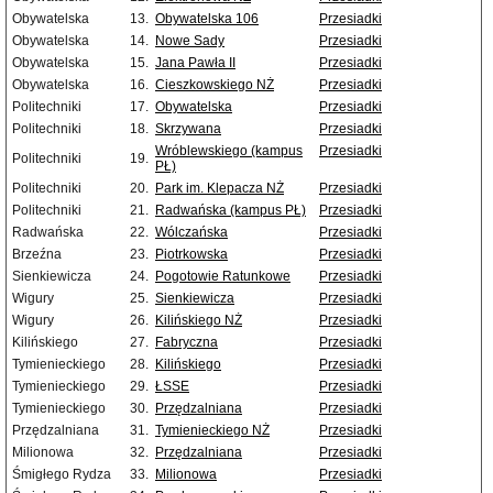
Obywatelska
13.
Obywatelska 106
Przesiadki
Obywatelska
14.
Nowe Sady
Przesiadki
Obywatelska
15.
Jana Pawła II
Przesiadki
Obywatelska
16.
Cieszkowskiego NŻ
Przesiadki
Politechniki
17.
Obywatelska
Przesiadki
Politechniki
18.
Skrzywana
Przesiadki
Wróblewskiego (kampus
Przesiadki
Politechniki
19.
PŁ)
Politechniki
20.
Park im. Klepacza NŻ
Przesiadki
Politechniki
21.
Radwańska (kampus PŁ)
Przesiadki
Radwańska
22.
Wólczańska
Przesiadki
Brzeźna
23.
Piotrkowska
Przesiadki
Sienkiewicza
24.
Pogotowie Ratunkowe
Przesiadki
Wigury
25.
Sienkiewicza
Przesiadki
Wigury
26.
Kilińskiego NŻ
Przesiadki
Kilińskiego
27.
Fabryczna
Przesiadki
Tymienieckiego
28.
Kilińskiego
Przesiadki
Tymienieckiego
29.
ŁSSE
Przesiadki
Tymienieckiego
30.
Przędzalniana
Przesiadki
Przędzalniana
31.
Tymienieckiego NŻ
Przesiadki
Milionowa
32.
Przędzalniana
Przesiadki
Śmigłego Rydza
33.
Milionowa
Przesiadki