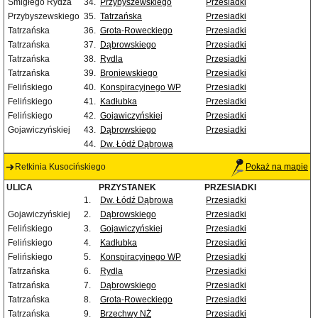
Śmigłego Rydza
34.
Przybyszewskiego
Przesiadki
Przybyszewskiego
35.
Tatrzańska
Przesiadki
Tatrzańska
36.
Grota-Roweckiego
Przesiadki
Tatrzańska
37.
Dąbrowskiego
Przesiadki
Tatrzańska
38.
Rydla
Przesiadki
Tatrzańska
39.
Broniewskiego
Przesiadki
Felińskiego
40.
Konspiracyjnego WP
Przesiadki
Felińskiego
41.
Kadłubka
Przesiadki
Felińskiego
42.
Gojawiczyńskiej
Przesiadki
Gojawiczyńskiej
43.
Dąbrowskiego
Przesiadki
44.
Dw. Łódź Dąbrowa
Retkinia Kusocińskiego
Pokaż na mapie
ULICA
PRZYSTANEK
PRZESIADKI
1.
Dw. Łódź Dąbrowa
Przesiadki
Gojawiczyńskiej
2.
Dąbrowskiego
Przesiadki
Felińskiego
3.
Gojawiczyńskiej
Przesiadki
Felińskiego
4.
Kadłubka
Przesiadki
Felińskiego
5.
Konspiracyjnego WP
Przesiadki
Tatrzańska
6.
Rydla
Przesiadki
Tatrzańska
7.
Dąbrowskiego
Przesiadki
Tatrzańska
8.
Grota-Roweckiego
Przesiadki
Tatrzańska
9.
Brzechwy NŻ
Przesiadki