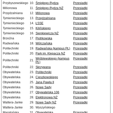
Przybyszewskiego
10.
Śmigłego-Rydza
Przesiadki
Milionowa
11.
Śmigłego-Rydza NŻ
Przesiadki
Przędzalniana
12.
Milionowa
Przesiadki
Tymienieckiego
13.
Przędzalniana
Przesiadki
Tymienieckiego
14.
ŁSSE
Przesiadki
Tymienieckiego
15.
Kilińskiego
Przesiadki
Tymienieckiego
16.
Sienkiewicza NŻ
Przesiadki
Brzeźna
17.
Piotrkowska
Przesiadki
Radwańska
18.
Wólczańska
Przesiadki
Politechniki
19.
Radwańska (kampus PŁ)
Przesiadki
Politechniki
20.
Park im. Klepacza NŻ
Przesiadki
Wróblewskiego (kampus
Przesiadki
Politechniki
21.
PŁ)
Politechniki
22.
Skrzywana
Przesiadki
Obywatelska
23.
Politechniki
Przesiadki
Obywatelska
24.
Cieszkowskiego
Przesiadki
Obywatelska
25.
Jana Pawła II
Przesiadki
Obywatelska
26.
Nowe Sady
Przesiadki
Obywatelska
27.
Obywatelska 106
Przesiadki
Obywatelska
28.
Elektronowa NŻ
Przesiadki
Waltera-Janke
29.
Nowe Sady NŻ
Przesiadki
Waltera-Janke
30.
Wyszyńskiego
Maratońska
31.
Obywatelska
Przesiadki