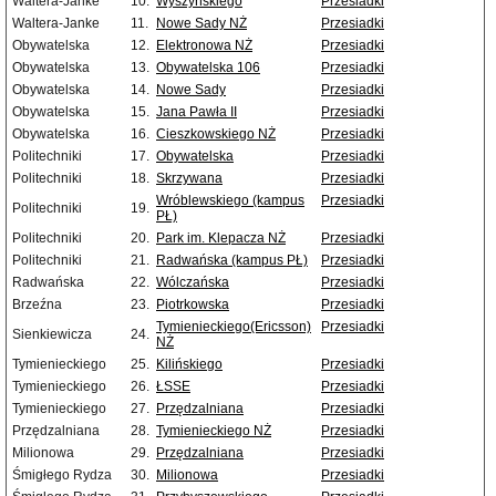
Waltera-Janke
10.
Wyszyńskiego
Przesiadki
Waltera-Janke
11.
Nowe Sady NŻ
Przesiadki
Obywatelska
12.
Elektronowa NŻ
Przesiadki
Obywatelska
13.
Obywatelska 106
Przesiadki
Obywatelska
14.
Nowe Sady
Przesiadki
Obywatelska
15.
Jana Pawła II
Przesiadki
Obywatelska
16.
Cieszkowskiego NŻ
Przesiadki
Politechniki
17.
Obywatelska
Przesiadki
Politechniki
18.
Skrzywana
Przesiadki
Wróblewskiego (kampus
Przesiadki
Politechniki
19.
PŁ)
Politechniki
20.
Park im. Klepacza NŻ
Przesiadki
Politechniki
21.
Radwańska (kampus PŁ)
Przesiadki
Radwańska
22.
Wólczańska
Przesiadki
Brzeźna
23.
Piotrkowska
Przesiadki
Tymienieckiego(Ericsson)
Przesiadki
Sienkiewicza
24.
NŻ
Tymienieckiego
25.
Kilińskiego
Przesiadki
Tymienieckiego
26.
ŁSSE
Przesiadki
Tymienieckiego
27.
Przędzalniana
Przesiadki
Przędzalniana
28.
Tymienieckiego NŻ
Przesiadki
Milionowa
29.
Przędzalniana
Przesiadki
Śmigłego Rydza
30.
Milionowa
Przesiadki