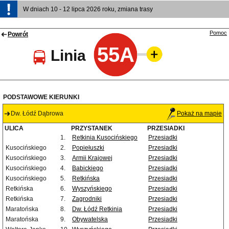
W dniach 10 - 12 lipca 2026 roku, zmiana trasy
Pomoc
Powrót
55A
Linia
PODSTAWOWE KIERUNKI
Dw. Łódź Dąbrowa
Pokaż na mapie
ULICA
PRZYSTANEK
PRZESIADKI
1.
Retkinia Kusocińskiego
Przesiadki
Kusocińskiego
2.
Popiełuszki
Przesiadki
Kusocińskiego
3.
Armii Krajowej
Przesiadki
Kusocińskiego
4.
Babickiego
Przesiadki
Kusocińskiego
5.
Retkińska
Przesiadki
Retkińska
6.
Wyszyńskiego
Przesiadki
Retkińska
7.
Zagrodniki
Przesiadki
Maratońska
8.
Dw. Łódź Retkinia
Przesiadki
Maratońska
9.
Obywatelska
Przesiadki