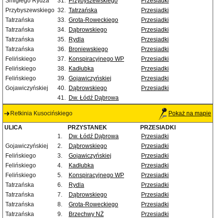
Śmigłego Rydza
31.
Przybyszewskiego
Przesiadki
Przybyszewskiego
32.
Tatrzańska
Przesiadki
Tatrzańska
33.
Grota-Roweckiego
Przesiadki
Tatrzańska
34.
Dąbrowskiego
Przesiadki
Tatrzańska
35.
Rydla
Przesiadki
Tatrzańska
36.
Broniewskiego
Przesiadki
Felińskiego
37.
Konspiracyjnego WP
Przesiadki
Felińskiego
38.
Kadłubka
Przesiadki
Felińskiego
39.
Gojawiczyńskiej
Przesiadki
Gojawiczyńskiej
40.
Dąbrowskiego
Przesiadki
41.
Dw. Łódź Dąbrowa
Retkinia Kusocińskiego
Pokaż na mapie
ULICA
PRZYSTANEK
PRZESIADKI
1.
Dw. Łódź Dąbrowa
Przesiadki
Gojawiczyńskiej
2.
Dąbrowskiego
Przesiadki
Felińskiego
3.
Gojawiczyńskiej
Przesiadki
Felińskiego
4.
Kadłubka
Przesiadki
Felińskiego
5.
Konspiracyjnego WP
Przesiadki
Tatrzańska
6.
Rydla
Przesiadki
Tatrzańska
7.
Dąbrowskiego
Przesiadki
Tatrzańska
8.
Grota-Roweckiego
Przesiadki
Tatrzańska
9.
Brzechwy NŻ
Przesiadki