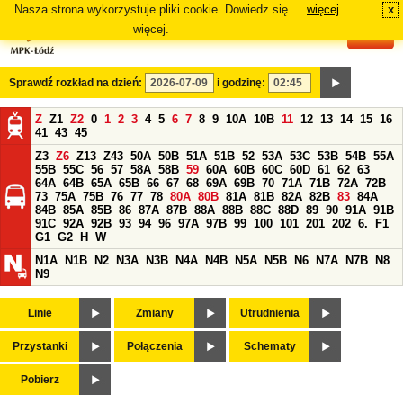
Nasza strona wykorzystuje pliki cookie. Dowiedz się
więcej
x
#
więcej.
Sprawdź rozkład na dzień:
i godzinę:
Z
Z1
Z2
0
1
2
3
4
5
6
7
8
9
10A
10B
11
12
13
14
15
16
41
43
45
Z3
Z6
Z13
Z43
50A
50B
51A
51B
52
53A
53C
53B
54B
55A
55B
55C
56
57
58A
58B
59
60A
60B
60C
60D
61
62
63
64A
64B
65A
65B
66
67
68
69A
69B
70
71A
71B
72A
72B
73
75A
75B
76
77
78
80A
80B
81A
81B
82A
82B
83
84A
84B
85A
85B
86
87A
87B
88A
88B
88C
88D
89
90
91A
91B
91C
92A
92B
93
94
96
97A
97B
99
100
101
201
202
6.
F1
G1
G2
H
W
N1A
N1B
N2
N3A
N3B
N4A
N4B
N5A
N5B
N6
N7A
N7B
N8
N9
Linie
Zmiany
Utrudnienia
Przystanki
Połączenia
Schematy
Pobierz