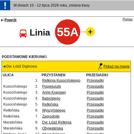
W dniach 10 - 12 lipca 2026 roku, zmiana trasy
Pomoc
Powrót
55A
Linia
PODSTAWOWE KIERUNKI
Dw. Łódź Dąbrowa
Pokaż na mapie
ULICA
PRZYSTANEK
PRZESIADKI
1.
Retkinia Kusocińskiego
Przesiadki
Kusocińskiego
2.
Popiełuszki
Przesiadki
Kusocińskiego
3.
Armii Krajowej
Przesiadki
Kusocińskiego
4.
Babickiego
Przesiadki
Kusocińskiego
5.
Retkińska
Przesiadki
Retkińska
6.
Wyszyńskiego
Przesiadki
Retkińska
7.
Zagrodniki
Przesiadki
Maratońska
8.
Dw. Łódź Retkinia
Przesiadki
Maratońska
9.
Obywatelska
Przesiadki