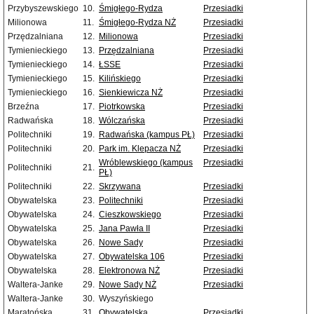
Przybyszewskiego
10.
Śmigłego-Rydza
Przesiadki
Milionowa
11.
Śmigłego-Rydza NŻ
Przesiadki
Przędzalniana
12.
Milionowa
Przesiadki
Tymienieckiego
13.
Przędzalniana
Przesiadki
Tymienieckiego
14.
ŁSSE
Przesiadki
Tymienieckiego
15.
Kilińskiego
Przesiadki
Tymienieckiego
16.
Sienkiewicza NŻ
Przesiadki
Brzeźna
17.
Piotrkowska
Przesiadki
Radwańska
18.
Wólczańska
Przesiadki
Politechniki
19.
Radwańska (kampus PŁ)
Przesiadki
Politechniki
20.
Park im. Klepacza NŻ
Przesiadki
Wróblewskiego (kampus
Przesiadki
Politechniki
21.
PŁ)
Politechniki
22.
Skrzywana
Przesiadki
Obywatelska
23.
Politechniki
Przesiadki
Obywatelska
24.
Cieszkowskiego
Przesiadki
Obywatelska
25.
Jana Pawła II
Przesiadki
Obywatelska
26.
Nowe Sady
Przesiadki
Obywatelska
27.
Obywatelska 106
Przesiadki
Obywatelska
28.
Elektronowa NŻ
Przesiadki
Waltera-Janke
29.
Nowe Sady NŻ
Przesiadki
Waltera-Janke
30.
Wyszyńskiego
Maratońska
31.
Obywatelska
Przesiadki