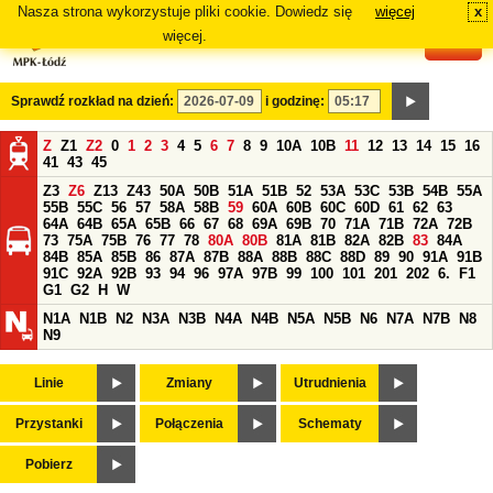
Nasza strona wykorzystuje pliki cookie. Dowiedz się
więcej
x
#
więcej.
Sprawdź rozkład na dzień:
i godzinę:
Z
Z1
Z2
0
1
2
3
4
5
6
7
8
9
10A
10B
11
12
13
14
15
16
41
43
45
Z3
Z6
Z13
Z43
50A
50B
51A
51B
52
53A
53C
53B
54B
55A
55B
55C
56
57
58A
58B
59
60A
60B
60C
60D
61
62
63
64A
64B
65A
65B
66
67
68
69A
69B
70
71A
71B
72A
72B
73
75A
75B
76
77
78
80A
80B
81A
81B
82A
82B
83
84A
84B
85A
85B
86
87A
87B
88A
88B
88C
88D
89
90
91A
91B
91C
92A
92B
93
94
96
97A
97B
99
100
101
201
202
6.
F1
G1
G2
H
W
N1A
N1B
N2
N3A
N3B
N4A
N4B
N5A
N5B
N6
N7A
N7B
N8
N9
Linie
Zmiany
Utrudnienia
Przystanki
Połączenia
Schematy
Pobierz