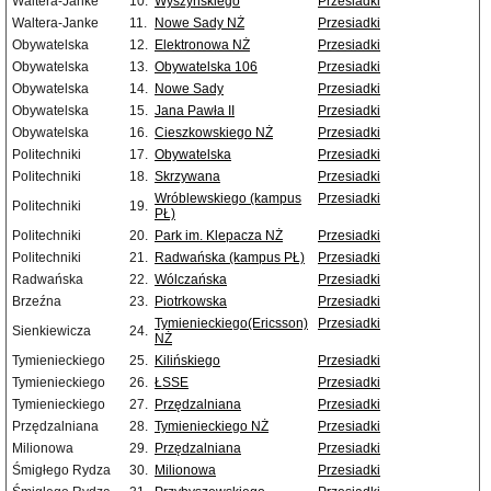
Waltera-Janke
10.
Wyszyńskiego
Przesiadki
Waltera-Janke
11.
Nowe Sady NŻ
Przesiadki
Obywatelska
12.
Elektronowa NŻ
Przesiadki
Obywatelska
13.
Obywatelska 106
Przesiadki
Obywatelska
14.
Nowe Sady
Przesiadki
Obywatelska
15.
Jana Pawła II
Przesiadki
Obywatelska
16.
Cieszkowskiego NŻ
Przesiadki
Politechniki
17.
Obywatelska
Przesiadki
Politechniki
18.
Skrzywana
Przesiadki
Wróblewskiego (kampus
Przesiadki
Politechniki
19.
PŁ)
Politechniki
20.
Park im. Klepacza NŻ
Przesiadki
Politechniki
21.
Radwańska (kampus PŁ)
Przesiadki
Radwańska
22.
Wólczańska
Przesiadki
Brzeźna
23.
Piotrkowska
Przesiadki
Tymienieckiego(Ericsson)
Przesiadki
Sienkiewicza
24.
NŻ
Tymienieckiego
25.
Kilińskiego
Przesiadki
Tymienieckiego
26.
ŁSSE
Przesiadki
Tymienieckiego
27.
Przędzalniana
Przesiadki
Przędzalniana
28.
Tymienieckiego NŻ
Przesiadki
Milionowa
29.
Przędzalniana
Przesiadki
Śmigłego Rydza
30.
Milionowa
Przesiadki