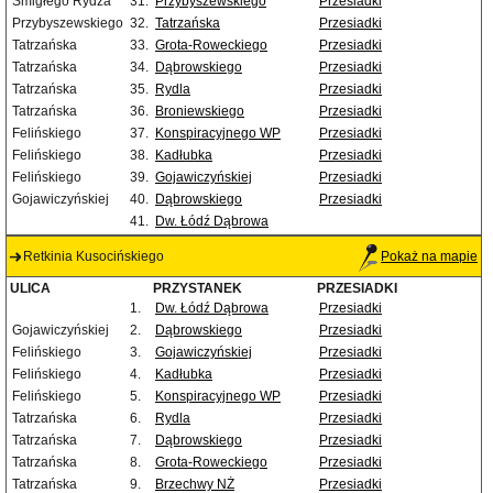
Śmigłego Rydza
31.
Przybyszewskiego
Przesiadki
Przybyszewskiego
32.
Tatrzańska
Przesiadki
Tatrzańska
33.
Grota-Roweckiego
Przesiadki
Tatrzańska
34.
Dąbrowskiego
Przesiadki
Tatrzańska
35.
Rydla
Przesiadki
Tatrzańska
36.
Broniewskiego
Przesiadki
Felińskiego
37.
Konspiracyjnego WP
Przesiadki
Felińskiego
38.
Kadłubka
Przesiadki
Felińskiego
39.
Gojawiczyńskiej
Przesiadki
Gojawiczyńskiej
40.
Dąbrowskiego
Przesiadki
41.
Dw. Łódź Dąbrowa
Retkinia Kusocińskiego
Pokaż na mapie
ULICA
PRZYSTANEK
PRZESIADKI
1.
Dw. Łódź Dąbrowa
Przesiadki
Gojawiczyńskiej
2.
Dąbrowskiego
Przesiadki
Felińskiego
3.
Gojawiczyńskiej
Przesiadki
Felińskiego
4.
Kadłubka
Przesiadki
Felińskiego
5.
Konspiracyjnego WP
Przesiadki
Tatrzańska
6.
Rydla
Przesiadki
Tatrzańska
7.
Dąbrowskiego
Przesiadki
Tatrzańska
8.
Grota-Roweckiego
Przesiadki
Tatrzańska
9.
Brzechwy NŻ
Przesiadki