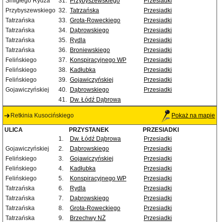
Śmigłego Rydza
31.
Przybyszewskiego
Przesiadki
Przybyszewskiego
32.
Tatrzańska
Przesiadki
Tatrzańska
33.
Grota-Roweckiego
Przesiadki
Tatrzańska
34.
Dąbrowskiego
Przesiadki
Tatrzańska
35.
Rydla
Przesiadki
Tatrzańska
36.
Broniewskiego
Przesiadki
Felińskiego
37.
Konspiracyjnego WP
Przesiadki
Felińskiego
38.
Kadłubka
Przesiadki
Felińskiego
39.
Gojawiczyńskiej
Przesiadki
Gojawiczyńskiej
40.
Dąbrowskiego
Przesiadki
41.
Dw. Łódź Dąbrowa
Retkinia Kusocińskiego
Pokaż na mapie
ULICA
PRZYSTANEK
PRZESIADKI
1.
Dw. Łódź Dąbrowa
Przesiadki
Gojawiczyńskiej
2.
Dąbrowskiego
Przesiadki
Felińskiego
3.
Gojawiczyńskiej
Przesiadki
Felińskiego
4.
Kadłubka
Przesiadki
Felińskiego
5.
Konspiracyjnego WP
Przesiadki
Tatrzańska
6.
Rydla
Przesiadki
Tatrzańska
7.
Dąbrowskiego
Przesiadki
Tatrzańska
8.
Grota-Roweckiego
Przesiadki
Tatrzańska
9.
Brzechwy NŻ
Przesiadki