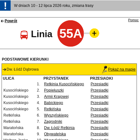
W dniach 10 - 12 lipca 2026 roku, zmiana trasy
Pomoc
Powrót
55A
Linia
PODSTAWOWE KIERUNKI
Dw. Łódź Dąbrowa
Pokaż na mapie
ULICA
PRZYSTANEK
PRZESIADKI
1.
Retkinia Kusocińskiego
Przesiadki
Kusocińskiego
2.
Popiełuszki
Przesiadki
Kusocińskiego
3.
Armii Krajowej
Przesiadki
Kusocińskiego
4.
Babickiego
Przesiadki
Kusocińskiego
5.
Retkińska
Przesiadki
Retkińska
6.
Wyszyńskiego
Przesiadki
Retkińska
7.
Zagrodniki
Przesiadki
Maratońska
8.
Dw. Łódź Retkinia
Przesiadki
Maratońska
9.
Obywatelska
Przesiadki