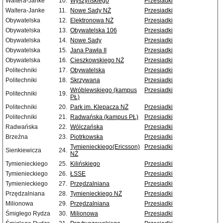
Waltera-Janke
10.
Wyszyńskiego
Przesiadki
Waltera-Janke
11.
Nowe Sady NŻ
Przesiadki
Obywatelska
12.
Elektronowa NŻ
Przesiadki
Obywatelska
13.
Obywatelska 106
Przesiadki
Obywatelska
14.
Nowe Sady
Przesiadki
Obywatelska
15.
Jana Pawła II
Przesiadki
Obywatelska
16.
Cieszkowskiego NŻ
Przesiadki
Politechniki
17.
Obywatelska
Przesiadki
Politechniki
18.
Skrzywana
Przesiadki
Wróblewskiego (kampus
Przesiadki
Politechniki
19.
PŁ)
Politechniki
20.
Park im. Klepacza NŻ
Przesiadki
Politechniki
21.
Radwańska (kampus PŁ)
Przesiadki
Radwańska
22.
Wólczańska
Przesiadki
Brzeźna
23.
Piotrkowska
Przesiadki
Tymienieckiego(Ericsson)
Przesiadki
Sienkiewicza
24.
NŻ
Tymienieckiego
25.
Kilińskiego
Przesiadki
Tymienieckiego
26.
ŁSSE
Przesiadki
Tymienieckiego
27.
Przędzalniana
Przesiadki
Przędzalniana
28.
Tymienieckiego NŻ
Przesiadki
Milionowa
29.
Przędzalniana
Przesiadki
Śmigłego Rydza
30.
Milionowa
Przesiadki