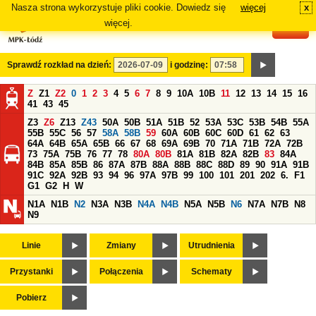
Nasza strona wykorzystuje pliki cookie. Dowiedz się
więcej
x
#
więcej.
Sprawdź rozkład na dzień:
i godzinę:
Z
Z1
Z2
0
1
2
3
4
5
6
7
8
9
10A
10B
11
12
13
14
15
16
41
43
45
Z3
Z6
Z13
Z43
50A
50B
51A
51B
52
53A
53C
53B
54B
55A
55B
55C
56
57
58A
58B
59
60A
60B
60C
60D
61
62
63
64A
64B
65A
65B
66
67
68
69A
69B
70
71A
71B
72A
72B
73
75A
75B
76
77
78
80A
80B
81A
81B
82A
82B
83
84A
84B
85A
85B
86
87A
87B
88A
88B
88C
88D
89
90
91A
91B
91C
92A
92B
93
94
96
97A
97B
99
100
101
201
202
6.
F1
G1
G2
H
W
N1A
N1B
N2
N3A
N3B
N4A
N4B
N5A
N5B
N6
N7A
N7B
N8
N9
Linie
Zmiany
Utrudnienia
Przystanki
Połączenia
Schematy
Pobierz