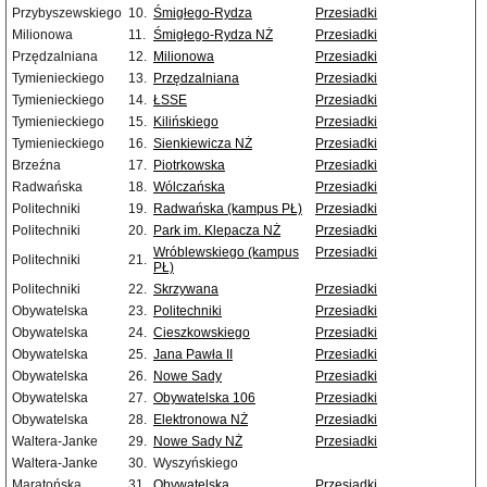
Przybyszewskiego
10.
Śmigłego-Rydza
Przesiadki
Milionowa
11.
Śmigłego-Rydza NŻ
Przesiadki
Przędzalniana
12.
Milionowa
Przesiadki
Tymienieckiego
13.
Przędzalniana
Przesiadki
Tymienieckiego
14.
ŁSSE
Przesiadki
Tymienieckiego
15.
Kilińskiego
Przesiadki
Tymienieckiego
16.
Sienkiewicza NŻ
Przesiadki
Brzeźna
17.
Piotrkowska
Przesiadki
Radwańska
18.
Wólczańska
Przesiadki
Politechniki
19.
Radwańska (kampus PŁ)
Przesiadki
Politechniki
20.
Park im. Klepacza NŻ
Przesiadki
Wróblewskiego (kampus
Przesiadki
Politechniki
21.
PŁ)
Politechniki
22.
Skrzywana
Przesiadki
Obywatelska
23.
Politechniki
Przesiadki
Obywatelska
24.
Cieszkowskiego
Przesiadki
Obywatelska
25.
Jana Pawła II
Przesiadki
Obywatelska
26.
Nowe Sady
Przesiadki
Obywatelska
27.
Obywatelska 106
Przesiadki
Obywatelska
28.
Elektronowa NŻ
Przesiadki
Waltera-Janke
29.
Nowe Sady NŻ
Przesiadki
Waltera-Janke
30.
Wyszyńskiego
Maratońska
31.
Obywatelska
Przesiadki