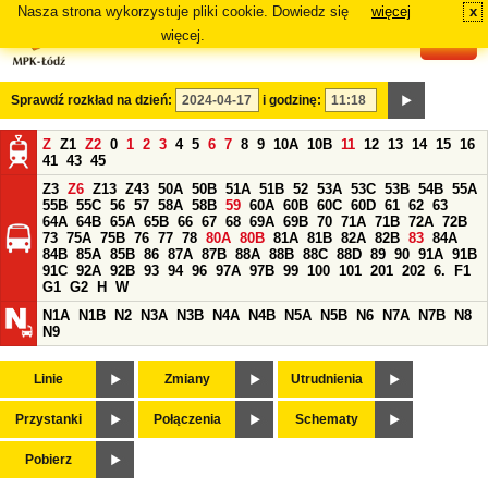
Nasza strona wykorzystuje pliki cookie. Dowiedz się
więcej
x
#
więcej.
Sprawdź rozkład na dzień:
i godzinę:
Z
Z1
Z2
0
1
2
3
4
5
6
7
8
9
10A
10B
11
12
13
14
15
16
41
43
45
Z3
Z6
Z13
Z43
50A
50B
51A
51B
52
53A
53C
53B
54B
55A
55B
55C
56
57
58A
58B
59
60A
60B
60C
60D
61
62
63
64A
64B
65A
65B
66
67
68
69A
69B
70
71A
71B
72A
72B
73
75A
75B
76
77
78
80A
80B
81A
81B
82A
82B
83
84A
84B
85A
85B
86
87A
87B
88A
88B
88C
88D
89
90
91A
91B
91C
92A
92B
93
94
96
97A
97B
99
100
101
201
202
6.
F1
G1
G2
H
W
N1A
N1B
N2
N3A
N3B
N4A
N4B
N5A
N5B
N6
N7A
N7B
N8
N9
Linie
Zmiany
Utrudnienia
Przystanki
Połączenia
Schematy
Pobierz