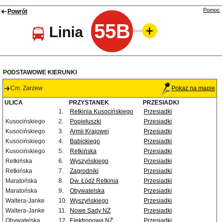
Pomoc
Powrót
55B
Linia
PODSTAWOWE KIERUNKI
Cm. Zarzew
Pokaż na mapie
ULICA
PRZYSTANEK
PRZESIADKI
1.
Retkinia Kusocińskiego
Przesiadki
Kusocińskiego
2.
Popiełuszki
Przesiadki
Kusocińskiego
3.
Armii Krajowej
Przesiadki
Kusocińskiego
4.
Babickiego
Przesiadki
Kusocińskiego
5.
Retkińska
Przesiadki
Retkińska
6.
Wyszyńskiego
Przesiadki
Retkińska
7.
Zagrodniki
Przesiadki
Maratońska
8.
Dw. Łódź Retkinia
Przesiadki
Maratońska
9.
Obywatelska
Przesiadki
Waltera-Janke
10.
Wyszyńskiego
Przesiadki
Waltera-Janke
11.
Nowe Sady NŻ
Przesiadki
Obywatelska
12.
Elektronowa NŻ
Przesiadki