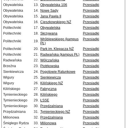
Obywatelska
13.
Obywatelska 106
Przesiadki
Obywatelska
14.
Nowe Sady
Przesiadki
Obywatelska
15.
Jana Pawła II
Przesiadki
Obywatelska
16.
Cieszkowskiego NŻ
Przesiadki
Politechniki
17.
Obywatelska
Przesiadki
Politechniki
18.
Skrzywana
Przesiadki
Wróblewskiego (kampus
Przesiadki
Politechniki
19.
PŁ)
Politechniki
20.
Park im. Klepacza NŻ
Przesiadki
Politechniki
21.
Radwańska (kampus PŁ)
Przesiadki
Radwańska
22.
Wólczańska
Przesiadki
Brzeźna
23.
Piotrkowska
Przesiadki
Sienkiewicza
24.
Pogotowie Ratunkowe
Przesiadki
Wigury
25.
Sienkiewicza
Przesiadki
Wigury
26.
Kilińskiego NŻ
Przesiadki
Kilińskiego
27.
Fabryczna
Przesiadki
Tymienieckiego
28.
Kilińskiego
Przesiadki
Tymienieckiego
29.
ŁSSE
Przesiadki
Tymienieckiego
30.
Przędzalniana
Przesiadki
Przędzalniana
31.
Tymienieckiego NŻ
Przesiadki
Milionowa
32.
Przędzalniana
Przesiadki
Śmigłego Rydza
33.
Milionowa
Przesiadki