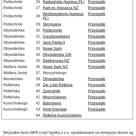
Politechniki
26.
Radwańska (kampus PŁ)
Przesiadki
Politechniki
27.
Park im. Klepacza NŻ
Przesiadki
Wróblewskiego (kampus
Przesiadki
Politechniki
28.
PŁ)
Politechniki
29.
Skrzywana
Przesiadki
Obywatelska
30.
Politechniki
Przesiadki
Obywatelska
31.
Cieszkowskiego
Przesiadki
Obywatelska
32.
Jana Pawła II
Przesiadki
Obywatelska
33.
Nowe Sady
Przesiadki
Obywatelska
34.
Obywatelska 106
Przesiadki
Obywatelska
35.
Elektronowa NŻ
Przesiadki
Waltera-Janke
36.
Nowe Sady NŻ
Przesiadki
Waltera-Janke
37.
Wyszyńskiego
Maratońska
38.
Obywatelska
Przesiadki
Retkińska
39.
Dw. Łódź Retkinia
Przesiadki
Retkińska
40.
Zagrodniki
Przesiadki
Retkińska
41.
Wyszyńskiego
Przesiadki
Kusocińskiego
42.
Babickiego
Przesiadki
Kusocińskiego
43.
Armii Krajowej
Przesiadki
44.
Retkinia Kusocińskiego
Wszystkie treści MPK-Łódź Spółka z o.o. opublikowane na niniejszej stronie są