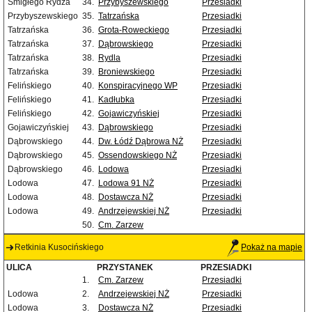
Śmigłego Rydza
34.
Przybyszewskiego
Przesiadki
Przybyszewskiego
35.
Tatrzańska
Przesiadki
Tatrzańska
36.
Grota-Roweckiego
Przesiadki
Tatrzańska
37.
Dąbrowskiego
Przesiadki
Tatrzańska
38.
Rydla
Przesiadki
Tatrzańska
39.
Broniewskiego
Przesiadki
Felińskiego
40.
Konspiracyjnego WP
Przesiadki
Felińskiego
41.
Kadłubka
Przesiadki
Felińskiego
42.
Gojawiczyńskiej
Przesiadki
Gojawiczyńskiej
43.
Dąbrowskiego
Przesiadki
Dąbrowskiego
44.
Dw. Łódź Dąbrowa NŻ
Przesiadki
Dąbrowskiego
45.
Ossendowskiego NŻ
Przesiadki
Dąbrowskiego
46.
Lodowa
Przesiadki
Lodowa
47.
Lodowa 91 NŻ
Przesiadki
Lodowa
48.
Dostawcza NŻ
Przesiadki
Lodowa
49.
Andrzejewskiej NŻ
Przesiadki
50.
Cm. Zarzew
Retkinia Kusocińskiego
Pokaż na mapie
ULICA
PRZYSTANEK
PRZESIADKI
1.
Cm. Zarzew
Przesiadki
Lodowa
2.
Andrzejewskiej NŻ
Przesiadki
Lodowa
3.
Dostawcza NŻ
Przesiadki