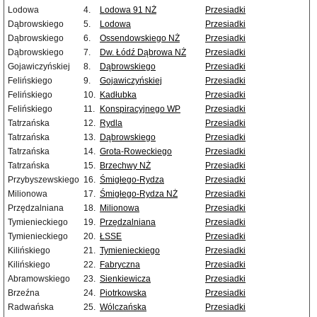
Lodowa
4.
Lodowa 91 NŻ
Przesiadki
Dąbrowskiego
5.
Lodowa
Przesiadki
Dąbrowskiego
6.
Ossendowskiego NŻ
Przesiadki
Dąbrowskiego
7.
Dw. Łódź Dąbrowa NŻ
Przesiadki
Gojawiczyńskiej
8.
Dąbrowskiego
Przesiadki
Felińskiego
9.
Gojawiczyńskiej
Przesiadki
Felińskiego
10.
Kadłubka
Przesiadki
Felińskiego
11.
Konspiracyjnego WP
Przesiadki
Tatrzańska
12.
Rydla
Przesiadki
Tatrzańska
13.
Dąbrowskiego
Przesiadki
Tatrzańska
14.
Grota-Roweckiego
Przesiadki
Tatrzańska
15.
Brzechwy NŻ
Przesiadki
Przybyszewskiego
16.
Śmigłego-Rydza
Przesiadki
Milionowa
17.
Śmigłego-Rydza NŻ
Przesiadki
Przędzalniana
18.
Milionowa
Przesiadki
Tymienieckiego
19.
Przędzalniana
Przesiadki
Tymienieckiego
20.
ŁSSE
Przesiadki
Kilińskiego
21.
Tymienieckiego
Przesiadki
Kilińskiego
22.
Fabryczna
Przesiadki
Abramowskiego
23.
Sienkiewicza
Przesiadki
Brzeźna
24.
Piotrkowska
Przesiadki
Radwańska
25.
Wólczańska
Przesiadki