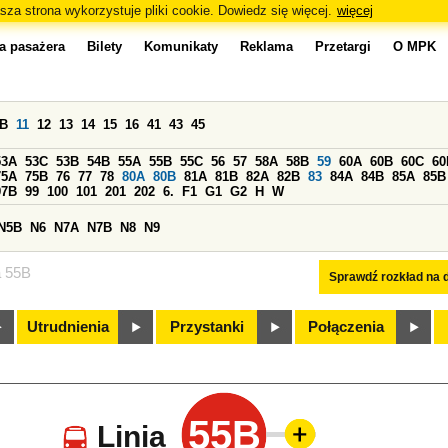
sza strona wykorzystuje pliki cookie. Dowiedz się więcej.
więcej
a pasażera
Bilety
Komunikaty
Reklama
Przetargi
O MPK
0B
11
12
13
14
15
16
41
43
45
53A
53C
53B
54B
55A
55B
55C
56
57
58A
58B
59
60A
60B
60C
60
75A
75B
76
77
78
80A
80B
81A
81B
82A
82B
83
84A
84B
85A
85B
97B
99
100
101
201
202
6.
F1
G1
G2
H
W
N5B
N6
N7A
N7B
N8
N9
a 55B
Sprawdź rozkład na d
Utrudnienia
Przystanki
Połączenia
55B
Linia