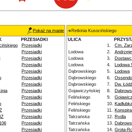
Pokaż na mapie
Retkinia Kusocińskiego
K
PRZESIADKI
ULICA
PRZYST
cińskiego
Przesiadki
1.
Cm. Zar
Przesiadki
Lodowa
2.
Andrzeje
j
Przesiadki
Lodowa
3.
Dostawc
Przesiadki
Lodowa
4.
Lodowa 
Przesiadki
Dąbrowskiego
5.
Lodowa
o
Przesiadki
Dąbrowskiego
6.
Ossendo
Przesiadki
Dąbrowskiego
7.
Dw. Łód
inia
Przesiadki
Gojawiczyńskiej
8.
Dąbrows
Przesiadki
Felińskiego
9.
Gojawicz
o
Przesiadki
Felińskiego
10.
Kadłubk
Ż
Przesiadki
Felińskiego
11.
Konspir
NŻ
Przesiadki
Tatrzańska
12.
Rydla
106
Przesiadki
Tatrzańska
13.
Dąbrows
Przesiadki
Tatrzańska
14.
Grota-R