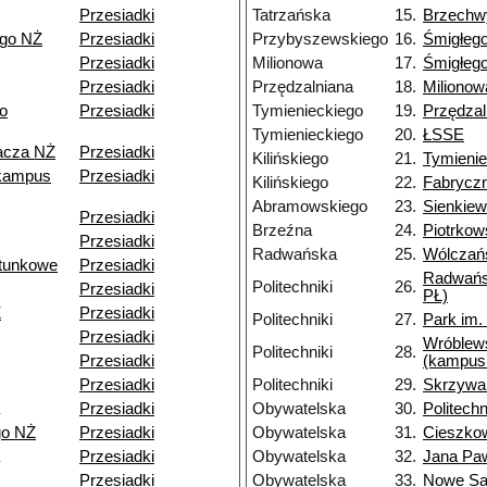
Przesiadki
Tatrzańska
15.
Brzechw
ego NŻ
Przesiadki
Przybyszewskiego
16.
Śmigłeg
Przesiadki
Milionowa
17.
Śmigłeg
Przesiadki
Przędzalniana
18.
Milionow
o
Przesiadki
Tymienieckiego
19.
Przędzal
Tymienieckiego
20.
ŁSSE
pacza NŻ
Przesiadki
Kilińskiego
21.
Tymienie
kampus
Przesiadki
Kilińskiego
22.
Fabrycz
Abramowskiego
23.
Sienkiew
Przesiadki
Brzeźna
24.
Piotrkow
Przesiadki
Radwańska
25.
Wólczań
tunkowe
Przesiadki
Radwańs
Politechniki
26.
Przesiadki
PŁ)
Ż
Przesiadki
Politechniki
27.
Park im.
Przesiadki
Wróblew
Politechniki
28.
Przesiadki
(kampus
Przesiadki
Politechniki
29.
Skrzywa
Przesiadki
Obywatelska
30.
Politechn
go NŻ
Przesiadki
Obywatelska
31.
Cieszko
Przesiadki
Obywatelska
32.
Jana Paw
Przesiadki
Obywatelska
33.
Nowe S