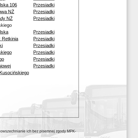
lska 106
Przesiadki
nowa NŻ
Przesiadki
dy NŻ
Przesiadki
kiego
lska
Przesiadki
 Retkinia
Przesiadki
ki
Przesiadki
kiego
Przesiadki
go
Przesiadki
ajowej
Przesiadki
 Kusocińskiego
ozpowszechnianie ich bez pisemnej zgody MPK-