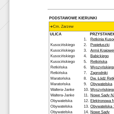
PODSTAWOWE KIERUNKI
Cm. Zarzew
ULICA
PRZYSTANE
1.
Retkinia Kuso
Kusocińskiego
2.
Popiełuszki
Kusocińskiego
3.
Armii Krajowe
Kusocińskiego
4.
Babickiego
Kusocińskiego
5.
Retkińska
Retkińska
6.
Wyszyńskieg
Retkińska
7.
Zagrodniki
Maratońska
8.
Dw. Łódź Retk
Maratońska
9.
Obywatelska
Waltera-Janke
10.
Wyszyńskieg
Waltera-Janke
11.
Nowe Sady N
Obywatelska
12.
Elektronowa 
Obywatelska
13.
Obywatelska 
Obywatelska
14.
Nowe Sady