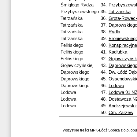
Śmigłego Rydza
34.
Przybyszews
Przybyszewskiego
35.
Tatrzańska
Tatrzańska
36.
Grota-Roweck
Tatrzańska
37.
Dąbrowskieg
Tatrzańska
38.
Rydla
Tatrzańska
39.
Broniewskieg
Felińskiego
40.
Konspiracyjn
Felińskiego
41.
Kadłubka
Felińskiego
42.
Gojawiczyński
Gojawiczyńskiej
43.
Dąbrowskieg
Dąbrowskiego
44.
Dw. Łódź Dą
Dąbrowskiego
45.
Ossendowski
Dąbrowskiego
46.
Lodowa
Lodowa
47.
Lodowa 91 N
Lodowa
48.
Dostawcza N
Lodowa
49.
Andrzejewski
50.
Cm. Zarzew
Wszystkie treści MPK-Łódź Spółka z o.o. op