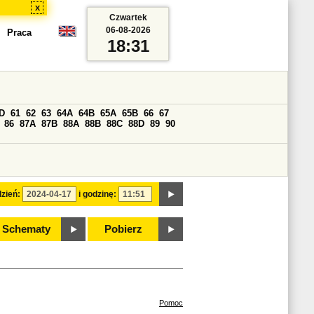
x
Czwartek
06-08-2026
Praca
18:31
D
61
62
63
64A
64B
65A
65B
66
67
86
87A
87B
88A
88B
88C
88D
89
90
zień:
i godzinę:
Schematy
Pobierz
Pomoc