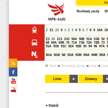
Na
Rozkłady jazdy
Dl
Z
Z1
Z2
0
1
2
3
4
5
6
7
8
9
10A
1
Z3
Z6
Z13
Z43
50A
50B
51A
51B
52
68
69A
69B
70
71A
71B
72A
72B
73
91A
91B
91C
92A
92B
93
94
96
97A
N1A
N1B
N2
N3A
N3B
N4A
N4B
N5A
Start
Rozkłady jazdy
Linie
Lini
Linie
Zmiany
Powrót