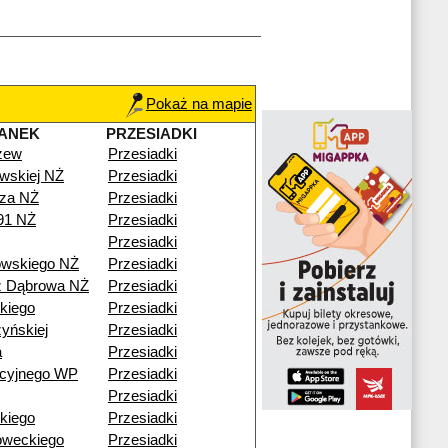
Pokaż na mapie
ANEK
PRZESIADKI
zew
Przesiadki
wskiej NŻ
Przesiadki
za NŻ
Przesiadki
91 NŻ
Przesiadki
Przesiadki
wskiego NŻ
Przesiadki
ź Dąbrowa NŻ
Przesiadki
kiego
Przesiadki
yńskiej
Przesiadki
a
Przesiadki
acyjnego WP
Przesiadki
Przesiadki
kiego
Przesiadki
oweckiego
Przesiadki