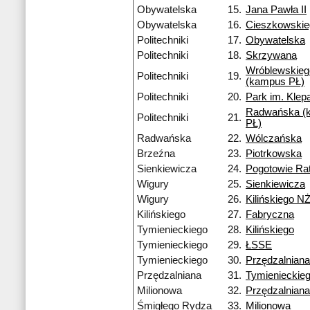
Obywatelska
15.
Jana Pawła II
Obywatelska
16.
Cieszkowski
Politechniki
17.
Obywatelska
Politechniki
18.
Skrzywana
Wróblewskieg
Politechniki
19.
(kampus PŁ)
Politechniki
20.
Park im. Kle
Radwańska (
Politechniki
21.
PŁ)
Radwańska
22.
Wólczańska
Brzeźna
23.
Piotrkowska
Sienkiewicza
24.
Pogotowie Ra
Wigury
25.
Sienkiewicza
Wigury
26.
Kilińskiego N
Kilińskiego
27.
Fabryczna
Tymienieckiego
28.
Kilińskiego
Tymienieckiego
29.
ŁSSE
Tymienieckiego
30.
Przędzalniana
Przędzalniana
31.
Tymienieckie
Milionowa
32.
Przędzalniana
Śmigłego Rydza
33.
Milionowa