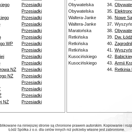
kiego
Przesiadki
Obywatelska
34.
Obywate
Przesiadki
Obywatelska
35.
Elektro
iego
Przesiadki
Waltera-Janke
36.
Nowe Sa
o
Przesiadki
Waltera-Janke
37.
Wyszyńs
Przesiadki
Maratońska
38.
Obywate
o
Przesiadki
Retkińska
39.
Dw. Łódź
ego WP
Przesiadki
Retkińska
40.
Zagrodni
Przesiadki
Retkińska
41.
Wyszyńs
ej
Przesiadki
Kusocińskiego
42.
Babickie
o
Przesiadki
Kusocińskiego
43.
Armii Kr
browa NŻ
Przesiadki
44.
Retkinia
ego NŻ
Przesiadki
Przesiadki
Ż
Przesiadki
Ż
Przesiadki
ej NŻ
Przesiadki
ublikowane na niniejszej stronie są chronione prawem autorskim. Kopiowanie i r
Łódź Spółka z o.o. dla celów innych niż potrzeby własne jest zabronione.