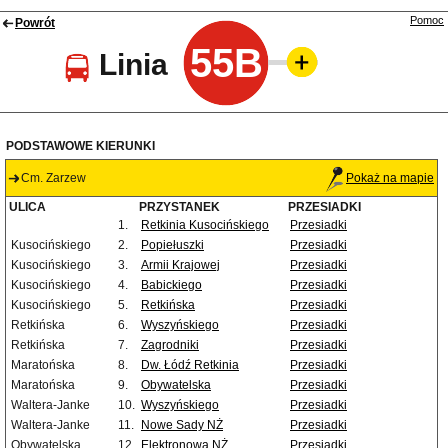
Pomoc
Powrót
55B
Linia
PODSTAWOWE KIERUNKI
Cm. Zarzew
Pokaż na mapie
ULICA
PRZYSTANEK
PRZESIADKI
1.
Retkinia Kusocińskiego
Przesiadki
Kusocińskiego
2.
Popiełuszki
Przesiadki
Kusocińskiego
3.
Armii Krajowej
Przesiadki
Kusocińskiego
4.
Babickiego
Przesiadki
Kusocińskiego
5.
Retkińska
Przesiadki
Retkińska
6.
Wyszyńskiego
Przesiadki
Retkińska
7.
Zagrodniki
Przesiadki
Maratońska
8.
Dw. Łódź Retkinia
Przesiadki
Maratońska
9.
Obywatelska
Przesiadki
Waltera-Janke
10.
Wyszyńskiego
Przesiadki
Waltera-Janke
11.
Nowe Sady NŻ
Przesiadki
Obywatelska
12.
Elektronowa NŻ
Przesiadki