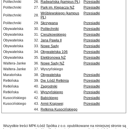
Politechniki
26.
Radwańska (kampus PŁ)
Przesiadki
Politechniki
27.
Park im. Klepacza NŻ
Przesiadki
Wróblewskiego (kampus
Przesiadki
Politechniki
28.
PŁ)
Politechniki
29.
Skrzywana
Przesiadki
Obywatelska
30.
Politechniki
Przesiadki
Obywatelska
31.
Cieszkowskiego
Przesiadki
Obywatelska
32.
Jana Pawła II
Przesiadki
Obywatelska
33.
Nowe Sady
Przesiadki
Obywatelska
34.
Obywatelska 106
Przesiadki
Obywatelska
35.
Elektronowa NŻ
Przesiadki
Waltera-Janke
36.
Nowe Sady NŻ
Przesiadki
Waltera-Janke
37.
Wyszyńskiego
Maratońska
38.
Obywatelska
Przesiadki
Retkińska
39.
Dw. Łódź Retkinia
Przesiadki
Retkińska
40.
Zagrodniki
Przesiadki
Retkińska
41.
Wyszyńskiego
Przesiadki
Kusocińskiego
42.
Babickiego
Przesiadki
Kusocińskiego
43.
Armii Krajowej
Przesiadki
44.
Retkinia Kusocińskiego
Wszystkie treści MPK-Łódź Spółka z o.o. opublikowane na niniejszej stronie są