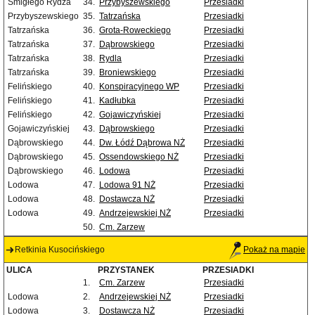
Śmigłego Rydza
34.
Przybyszewskiego
Przesiadki
Przybyszewskiego
35.
Tatrzańska
Przesiadki
Tatrzańska
36.
Grota-Roweckiego
Przesiadki
Tatrzańska
37.
Dąbrowskiego
Przesiadki
Tatrzańska
38.
Rydla
Przesiadki
Tatrzańska
39.
Broniewskiego
Przesiadki
Felińskiego
40.
Konspiracyjnego WP
Przesiadki
Felińskiego
41.
Kadłubka
Przesiadki
Felińskiego
42.
Gojawiczyńskiej
Przesiadki
Gojawiczyńskiej
43.
Dąbrowskiego
Przesiadki
Dąbrowskiego
44.
Dw. Łódź Dąbrowa NŻ
Przesiadki
Dąbrowskiego
45.
Ossendowskiego NŻ
Przesiadki
Dąbrowskiego
46.
Lodowa
Przesiadki
Lodowa
47.
Lodowa 91 NŻ
Przesiadki
Lodowa
48.
Dostawcza NŻ
Przesiadki
Lodowa
49.
Andrzejewskiej NŻ
Przesiadki
50.
Cm. Zarzew
Retkinia Kusocińskiego
Pokaż na mapie
ULICA
PRZYSTANEK
PRZESIADKI
1.
Cm. Zarzew
Przesiadki
Lodowa
2.
Andrzejewskiej NŻ
Przesiadki
Lodowa
3.
Dostawcza NŻ
Przesiadki