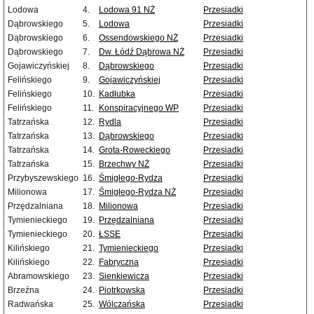
Lodowa
4.
Lodowa 91 NŻ
Przesiadki
Dąbrowskiego
5.
Lodowa
Przesiadki
Dąbrowskiego
6.
Ossendowskiego NŻ
Przesiadki
Dąbrowskiego
7.
Dw. Łódź Dąbrowa NŻ
Przesiadki
Gojawiczyńskiej
8.
Dąbrowskiego
Przesiadki
Felińskiego
9.
Gojawiczyńskiej
Przesiadki
Felińskiego
10.
Kadłubka
Przesiadki
Felińskiego
11.
Konspiracyjnego WP
Przesiadki
Tatrzańska
12.
Rydla
Przesiadki
Tatrzańska
13.
Dąbrowskiego
Przesiadki
Tatrzańska
14.
Grota-Roweckiego
Przesiadki
Tatrzańska
15.
Brzechwy NŻ
Przesiadki
Przybyszewskiego
16.
Śmigłego-Rydza
Przesiadki
Milionowa
17.
Śmigłego-Rydza NŻ
Przesiadki
Przędzalniana
18.
Milionowa
Przesiadki
Tymienieckiego
19.
Przędzalniana
Przesiadki
Tymienieckiego
20.
ŁSSE
Przesiadki
Kilińskiego
21.
Tymienieckiego
Przesiadki
Kilińskiego
22.
Fabryczna
Przesiadki
Abramowskiego
23.
Sienkiewicza
Przesiadki
Brzeźna
24.
Piotrkowska
Przesiadki
Radwańska
25.
Wólczańska
Przesiadki