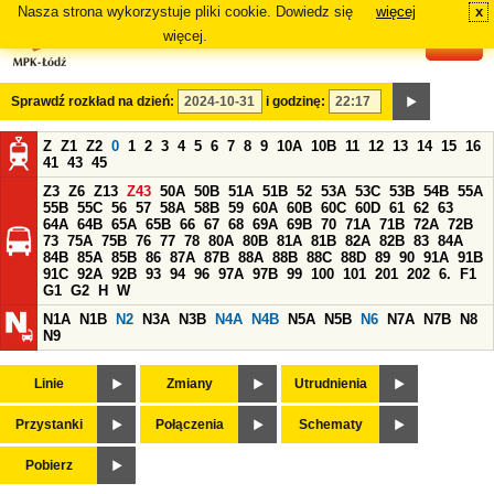
Nasza strona wykorzystuje pliki cookie. Dowiedz się
więcej
x
#
więcej.
Sprawdź rozkład na dzień:
i godzinę:
Z
Z1
Z2
0
1
2
3
4
5
6
7
8
9
10A
10B
11
12
13
14
15
16
41
43
45
Z3
Z6
Z13
Z43
50A
50B
51A
51B
52
53A
53C
53B
54B
55A
55B
55C
56
57
58A
58B
59
60A
60B
60C
60D
61
62
63
64A
64B
65A
65B
66
67
68
69A
69B
70
71A
71B
72A
72B
73
75A
75B
76
77
78
80A
80B
81A
81B
82A
82B
83
84A
84B
85A
85B
86
87A
87B
88A
88B
88C
88D
89
90
91A
91B
91C
92A
92B
93
94
96
97A
97B
99
100
101
201
202
6.
F1
G1
G2
H
W
N1A
N1B
N2
N3A
N3B
N4A
N4B
N5A
N5B
N6
N7A
N7B
N8
N9
Linie
Zmiany
Utrudnienia
Przystanki
Połączenia
Schematy
Pobierz