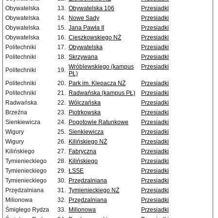
Obywatelska
13.
Obywatelska 106
Przesiadki
Obywatelska
14.
Nowe Sady
Przesiadki
Obywatelska
15.
Jana Pawła II
Przesiadki
Obywatelska
16.
Cieszkowskiego NŻ
Przesiadki
Politechniki
17.
Obywatelska
Przesiadki
Politechniki
18.
Skrzywana
Przesiadki
Wróblewskiego (kampus
Przesiadki
Politechniki
19.
PŁ)
Politechniki
20.
Park im. Klepacza NŻ
Przesiadki
Politechniki
21.
Radwańska (kampus PŁ)
Przesiadki
Radwańska
22.
Wólczańska
Przesiadki
Brzeźna
23.
Piotrkowska
Przesiadki
Sienkiewicza
24.
Pogotowie Ratunkowe
Przesiadki
Wigury
25.
Sienkiewicza
Przesiadki
Wigury
26.
Kilińskiego NŻ
Przesiadki
Kilińskiego
27.
Fabryczna
Przesiadki
Tymienieckiego
28.
Kilińskiego
Przesiadki
Tymienieckiego
29.
ŁSSE
Przesiadki
Tymienieckiego
30.
Przędzalniana
Przesiadki
Przędzalniana
31.
Tymienieckiego NŻ
Przesiadki
Milionowa
32.
Przędzalniana
Przesiadki
Śmigłego Rydza
33.
Milionowa
Przesiadki