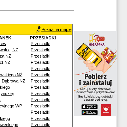
Pokaż na mapie
ANEK
PRZESIADKI
zew
Przesiadki
wskiej NŻ
Przesiadki
za NŻ
Przesiadki
91 NŻ
Przesiadki
Przesiadki
wskiego NŻ
Przesiadki
ź Dąbrowa NŻ
Przesiadki
kiego
Przesiadki
yńskiej
Przesiadki
a
Przesiadki
acyjnego WP
Przesiadki
Przesiadki
kiego
Przesiadki
oweckiego
Przesiadki