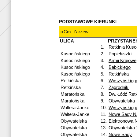
PODSTAWOWE KIERUNKI
Cm. Zarzew
ULICA
PRZYSTANE
1.
Retkinia Kuso
Kusocińskiego
2.
Popiełuszki
Kusocińskiego
3.
Armii Krajowe
Kusocińskiego
4.
Babickiego
Kusocińskiego
5.
Retkińska
Retkińska
6.
Wyszyńskieg
Retkińska
7.
Zagrodniki
Maratońska
8.
Dw. Łódź Retk
Maratońska
9.
Obywatelska
Waltera-Janke
10.
Wyszyńskieg
Waltera-Janke
11.
Nowe Sady N
Obywatelska
12.
Elektronowa 
Obywatelska
13.
Obywatelska 
Obywatelska
14.
Nowe Sady