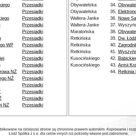
kiego
Przesiadki
Obywatelska
34.
Obywate
Przesiadki
Obywatelska
35.
Elektro
iego
Przesiadki
Waltera-Janke
36.
Nowe Sa
o
Przesiadki
Waltera-Janke
37.
Wyszyńs
Przesiadki
Maratońska
38.
Obywate
o
Przesiadki
Retkińska
39.
Dw. Łódź
ego WP
Przesiadki
Retkińska
40.
Zagrodni
Przesiadki
Retkińska
41.
Wyszyńs
ej
Przesiadki
Kusocińskiego
42.
Babickie
o
Przesiadki
Kusocińskiego
43.
Armii Kr
browa NŻ
Przesiadki
44.
Retkinia
ego NŻ
Przesiadki
Przesiadki
Ż
Przesiadki
Ż
Przesiadki
ej NŻ
Przesiadki
ublikowane na niniejszej stronie są chronione prawem autorskim. Kopiowanie i r
Łódź Spółka z o.o. dla celów innych niż potrzeby własne jest zabronione.