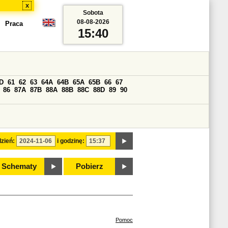
x
Sobota
08-08-2026
Praca
15:40
D
61
62
63
64A
64B
65A
65B
66
67
86
87A
87B
88A
88B
88C
88D
89
90
zień:
i godzinę:
Schematy
Pobierz
Pomoc