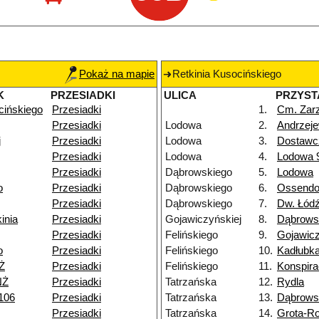
Pokaż na mapie
Retkinia Kusocińskiego
K
PRZESIADKI
ULICA
PRZYST
cińskiego
Przesiadki
1.
Cm. Zar
Przesiadki
Lodowa
2.
Andrzeje
j
Przesiadki
Lodowa
3.
Dostawc
Przesiadki
Lodowa
4.
Lodowa 
Przesiadki
Dąbrowskiego
5.
Lodowa
o
Przesiadki
Dąbrowskiego
6.
Ossendo
Przesiadki
Dąbrowskiego
7.
Dw. Łód
inia
Przesiadki
Gojawiczyńskiej
8.
Dąbrows
Przesiadki
Felińskiego
9.
Gojawicz
o
Przesiadki
Felińskiego
10.
Kadłubk
Ż
Przesiadki
Felińskiego
11.
Konspir
NŻ
Przesiadki
Tatrzańska
12.
Rydla
106
Przesiadki
Tatrzańska
13.
Dąbrows
Przesiadki
Tatrzańska
14.
Grota-R