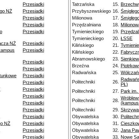
Przesiadki
Tatrzańska
15.
Brzechw
ego NŻ
Przesiadki
Przybyszewskiego
16.
Śmigłeg
Przesiadki
Milionowa
17.
Śmigłeg
Przesiadki
Przędzalniana
18.
Milionow
o
Przesiadki
Tymienieckiego
19.
Przędzal
Tymienieckiego
20.
ŁSSE
pacza NŻ
Przesiadki
Kilińskiego
21.
Tymienie
kampus
Przesiadki
Kilińskiego
22.
Fabrycz
Abramowskiego
23.
Sienkiew
Przesiadki
Brzeźna
24.
Piotrkow
Przesiadki
Radwańska
25.
Wólczań
tunkowe
Przesiadki
Radwańs
Politechniki
26.
Przesiadki
PŁ)
Ż
Przesiadki
Politechniki
27.
Park im.
Przesiadki
Wróblew
Politechniki
28.
Przesiadki
(kampus
Przesiadki
Politechniki
29.
Skrzywa
Przesiadki
Obywatelska
30.
Politechn
go NŻ
Przesiadki
Obywatelska
31.
Cieszko
Przesiadki
Obywatelska
32.
Jana Paw
Przesiadki
Obywatelska
33.
Nowe S