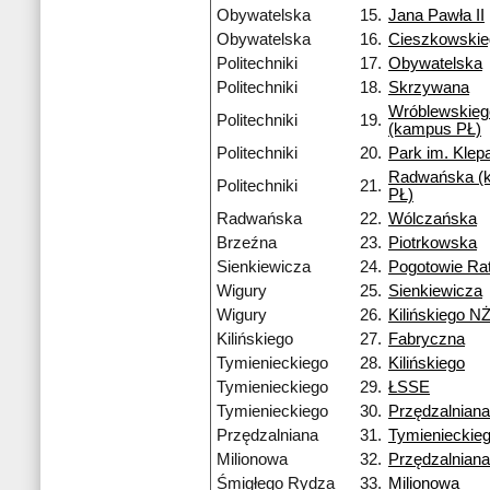
Obywatelska
15.
Jana Pawła II
Obywatelska
16.
Cieszkowski
Politechniki
17.
Obywatelska
Politechniki
18.
Skrzywana
Wróblewskieg
Politechniki
19.
(kampus PŁ)
Politechniki
20.
Park im. Kle
Radwańska (
Politechniki
21.
PŁ)
Radwańska
22.
Wólczańska
Brzeźna
23.
Piotrkowska
Sienkiewicza
24.
Pogotowie Ra
Wigury
25.
Sienkiewicza
Wigury
26.
Kilińskiego N
Kilińskiego
27.
Fabryczna
Tymienieckiego
28.
Kilińskiego
Tymienieckiego
29.
ŁSSE
Tymienieckiego
30.
Przędzalniana
Przędzalniana
31.
Tymienieckie
Milionowa
32.
Przędzalniana
Śmigłego Rydza
33.
Milionowa