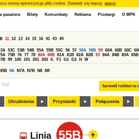
sza strona wykorzystuje pliki cookie. Dowiedz się więcej.
więcej
a pasażera
Bilety
Komunikaty
Reklama
Przetargi
O MPK
0B
11
12
13
14
15
16
41
43
45
53A
53C
53B
54B
55A
55B
55C
56
57
58A
58B
59
60A
60B
60C
60
75A
75B
76
77
78
80A
80B
81A
81B
82A
82B
83
84A
84B
85A
85B
97B
99
100
101
201
202
6.
F1
G1
G2
H
W
N5B
N6
N7A
N7B
N8
N9
a 55B
Sprawdź rozkład na d
Utrudnienia
Przystanki
Połączenia
55B
Linia