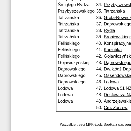
Śmigłego Rydza
34.
Przybyszews
Przybyszewskiego
35.
Tatrzańska
Tatrzańska
36.
Grota-Roweck
Tatrzańska
37.
Dąbrowskieg
Tatrzańska
38.
Rydla
Tatrzańska
39.
Broniewskieg
Felińskiego
40.
Konspiracyjn
Felińskiego
41.
Kadłubka
Felińskiego
42.
Gojawiczyński
Gojawiczyńskiej
43.
Dąbrowskieg
Dąbrowskiego
44.
Dw. Łódź Dą
Dąbrowskiego
45.
Ossendowski
Dąbrowskiego
46.
Lodowa
Lodowa
47.
Lodowa 91 N
Lodowa
48.
Dostawcza N
Lodowa
49.
Andrzejewski
50.
Cm. Zarzew
Wszystkie treści MPK-Łódź Spółka z o.o. op