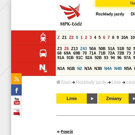
Na
Rozkłady jazdy
Dl
Z
Z1
Z2
0
1
2
3
4
5
6
7
8
9
10A
1
Z3
Z6
Z13
Z43
50A
50B
51A
51B
52
68
69A
69B
70
71A
71B
72A
72B
73
91A
91B
91C
92A
92B
93
94
96
97A
N1A
N1B
N2
N3A
N3B
N4A
N4B
N5A
Start
Rozkłady jazdy
Linie
Lini
Linie
Zmiany
Powrót