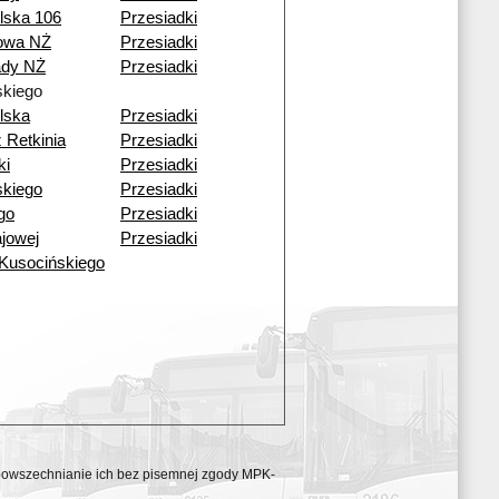
lska 106
Przesiadki
nowa NŻ
Przesiadki
dy NŻ
Przesiadki
kiego
lska
Przesiadki
 Retkinia
Przesiadki
ki
Przesiadki
kiego
Przesiadki
go
Przesiadki
ajowej
Przesiadki
 Kusocińskiego
ozpowszechnianie ich bez pisemnej zgody MPK-