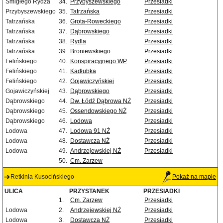
Śmigłego Rydza
34.
Przybyszewskiego
Przesiadki
Przybyszewskiego
35.
Tatrzańska
Przesiadki
Tatrzańska
36.
Grota-Roweckiego
Przesiadki
Tatrzańska
37.
Dąbrowskiego
Przesiadki
Tatrzańska
38.
Rydla
Przesiadki
Tatrzańska
39.
Broniewskiego
Przesiadki
Felińskiego
40.
Konspiracyjnego WP
Przesiadki
Felińskiego
41.
Kadłubka
Przesiadki
Felińskiego
42.
Gojawiczyńskiej
Przesiadki
Gojawiczyńskiej
43.
Dąbrowskiego
Przesiadki
Dąbrowskiego
44.
Dw. Łódź Dąbrowa NŻ
Przesiadki
Dąbrowskiego
45.
Ossendowskiego NŻ
Przesiadki
Dąbrowskiego
46.
Lodowa
Przesiadki
Lodowa
47.
Lodowa 91 NŻ
Przesiadki
Lodowa
48.
Dostawcza NŻ
Przesiadki
Lodowa
49.
Andrzejewskiej NŻ
Przesiadki
50.
Cm. Zarzew
Retkinia Kusocińskiego
Pokaż na mapie
ULICA
PRZYSTANEK
PRZESIADKI
1.
Cm. Zarzew
Przesiadki
Lodowa
2.
Andrzejewskiej NŻ
Przesiadki
Lodowa
3.
Dostawcza NŻ
Przesiadki