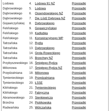
Lodowa
4.
Lodowa 91 NŻ
Przesiadki
Dąbrowskiego
5.
Lodowa
Przesiadki
Dąbrowskiego
6.
Ossendowskiego NŻ
Przesiadki
Dąbrowskiego
7.
Dw. Łódź Dąbrowa NŻ
Przesiadki
Gojawiczyńskiej
8.
Dąbrowskiego
Przesiadki
Felińskiego
9.
Gojawiczyńskiej
Przesiadki
Felińskiego
10.
Kadłubka
Przesiadki
Felińskiego
11.
Konspiracyjnego WP
Przesiadki
Tatrzańska
12.
Rydla
Przesiadki
Tatrzańska
13.
Dąbrowskiego
Przesiadki
Tatrzańska
14.
Grota-Roweckiego
Przesiadki
Tatrzańska
15.
Brzechwy NŻ
Przesiadki
Przybyszewskiego
16.
Śmigłego-Rydza
Przesiadki
Milionowa
17.
Śmigłego-Rydza NŻ
Przesiadki
Przędzalniana
18.
Milionowa
Przesiadki
Tymienieckiego
19.
Przędzalniana
Przesiadki
Tymienieckiego
20.
ŁSSE
Przesiadki
Kilińskiego
21.
Tymienieckiego
Przesiadki
Kilińskiego
22.
Fabryczna
Przesiadki
Abramowskiego
23.
Sienkiewicza
Przesiadki
Brzeźna
24.
Piotrkowska
Przesiadki
Radwańska
25.
Wólczańska
Przesiadki