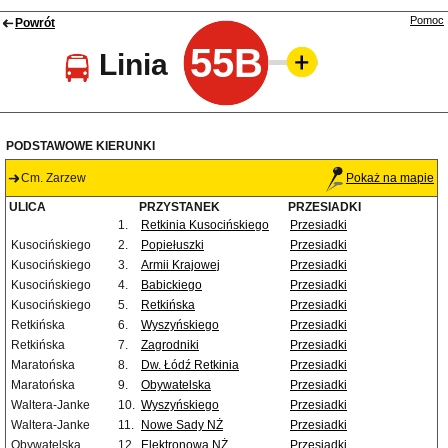
Pomoc
Powrót
55B
Linia
PODSTAWOWE KIERUNKI
Cm. Zarzew
Pokaż na mapie
ULICA
PRZYSTANEK
PRZESIADKI
1.
Retkinia Kusocińskiego
Przesiadki
Kusocińskiego
2.
Popiełuszki
Przesiadki
Kusocińskiego
3.
Armii Krajowej
Przesiadki
Kusocińskiego
4.
Babickiego
Przesiadki
Kusocińskiego
5.
Retkińska
Przesiadki
Retkińska
6.
Wyszyńskiego
Przesiadki
Retkińska
7.
Zagrodniki
Przesiadki
Maratońska
8.
Dw. Łódź Retkinia
Przesiadki
Maratońska
9.
Obywatelska
Przesiadki
Waltera-Janke
10.
Wyszyńskiego
Przesiadki
Waltera-Janke
11.
Nowe Sady NŻ
Przesiadki
Obywatelska
12.
Elektronowa NŻ
Przesiadki