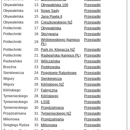
Obywatelska
13.
Obywatelska 106
Przesiadki
Obywatelska
14.
Nowe Sady
Przesiadki
Obywatelska
15.
Jana Pawła II
Przesiadki
Obywatelska
16.
Cieszkowskiego NŻ
Przesiadki
Politechniki
17.
Obywatelska
Przesiadki
Politechniki
18.
Skrzywana
Przesiadki
Wróblewskiego (kampus
Przesiadki
Politechniki
19.
PŁ)
Politechniki
20.
Park im. Klepacza NŻ
Przesiadki
Politechniki
21.
Radwańska (kampus PŁ)
Przesiadki
Radwańska
22.
Wólczańska
Przesiadki
Brzeźna
23.
Piotrkowska
Przesiadki
Sienkiewicza
24.
Pogotowie Ratunkowe
Przesiadki
Wigury
25.
Sienkiewicza
Przesiadki
Wigury
26.
Kilińskiego NŻ
Przesiadki
Kilińskiego
27.
Fabryczna
Przesiadki
Tymienieckiego
28.
Kilińskiego
Przesiadki
Tymienieckiego
29.
ŁSSE
Przesiadki
Tymienieckiego
30.
Przędzalniana
Przesiadki
Przędzalniana
31.
Tymienieckiego NŻ
Przesiadki
Milionowa
32.
Przędzalniana
Przesiadki
Śmigłego Rydza
33.
Milionowa
Przesiadki