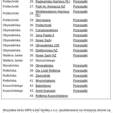
Politechniki
26.
Radwańska (kampus PŁ)
Przesiadki
Politechniki
27.
Park im. Klepacza NŻ
Przesiadki
Wróblewskiego (kampus
Przesiadki
Politechniki
28.
PŁ)
Politechniki
29.
Skrzywana
Przesiadki
Obywatelska
30.
Politechniki
Przesiadki
Obywatelska
31.
Cieszkowskiego
Przesiadki
Obywatelska
32.
Jana Pawła II
Przesiadki
Obywatelska
33.
Nowe Sady
Przesiadki
Obywatelska
34.
Obywatelska 106
Przesiadki
Obywatelska
35.
Elektronowa NŻ
Przesiadki
Waltera-Janke
36.
Nowe Sady NŻ
Przesiadki
Waltera-Janke
37.
Wyszyńskiego
Maratońska
38.
Obywatelska
Przesiadki
Retkińska
39.
Dw. Łódź Retkinia
Przesiadki
Retkińska
40.
Zagrodniki
Przesiadki
Retkińska
41.
Wyszyńskiego
Przesiadki
Kusocińskiego
42.
Babickiego
Przesiadki
Kusocińskiego
43.
Armii Krajowej
Przesiadki
44.
Retkinia Kusocińskiego
Wszystkie treści MPK-Łódź Spółka z o.o. opublikowane na niniejszej stronie są