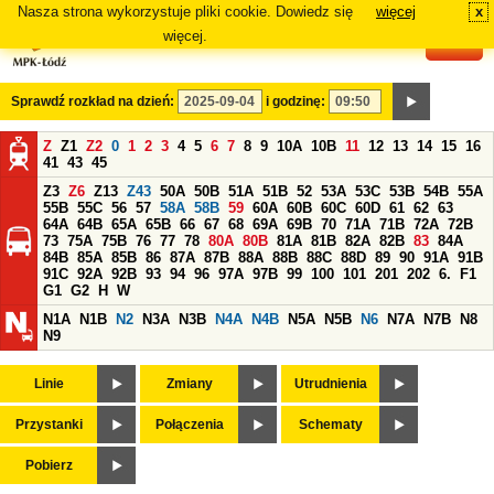
Nasza strona wykorzystuje pliki cookie. Dowiedz się
więcej
x
#
więcej.
Sprawdź rozkład na dzień:
i godzinę:
Z
Z1
Z2
0
1
2
3
4
5
6
7
8
9
10A
10B
11
12
13
14
15
16
41
43
45
Z3
Z6
Z13
Z43
50A
50B
51A
51B
52
53A
53C
53B
54B
55A
55B
55C
56
57
58A
58B
59
60A
60B
60C
60D
61
62
63
64A
64B
65A
65B
66
67
68
69A
69B
70
71A
71B
72A
72B
73
75A
75B
76
77
78
80A
80B
81A
81B
82A
82B
83
84A
84B
85A
85B
86
87A
87B
88A
88B
88C
88D
89
90
91A
91B
91C
92A
92B
93
94
96
97A
97B
99
100
101
201
202
6.
F1
G1
G2
H
W
N1A
N1B
N2
N3A
N3B
N4A
N4B
N5A
N5B
N6
N7A
N7B
N8
N9
Linie
Zmiany
Utrudnienia
Przystanki
Połączenia
Schematy
Pobierz