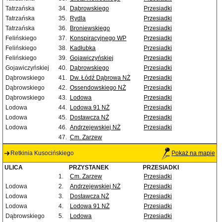
Tatrzańska
34.
Dąbrowskiego
Przesiadki
Tatrzańska
35.
Rydla
Przesiadki
Tatrzańska
36.
Broniewskiego
Przesiadki
Felińskiego
37.
Konspiracyjnego WP
Przesiadki
Felińskiego
38.
Kadłubka
Przesiadki
Felińskiego
39.
Gojawiczyńskiej
Przesiadki
Gojawiczyńskiej
40.
Dąbrowskiego
Przesiadki
Dąbrowskiego
41.
Dw. Łódź Dąbrowa NŻ
Przesiadki
Dąbrowskiego
42.
Ossendowskiego NŻ
Przesiadki
Dąbrowskiego
43.
Lodowa
Przesiadki
Lodowa
44.
Lodowa 91 NŻ
Przesiadki
Lodowa
45.
Dostawcza NŻ
Przesiadki
Lodowa
46.
Andrzejewskiej NŻ
Przesiadki
47.
Cm. Zarzew
Retkinia Kusocińskiego
Pokaż na mapie
ULICA
PRZYSTANEK
PRZESIADKI
1.
Cm. Zarzew
Przesiadki
Lodowa
2.
Andrzejewskiej NŻ
Przesiadki
Lodowa
3.
Dostawcza NŻ
Przesiadki
Lodowa
4.
Lodowa 91 NŻ
Przesiadki
Dąbrowskiego
5.
Lodowa
Przesiadki