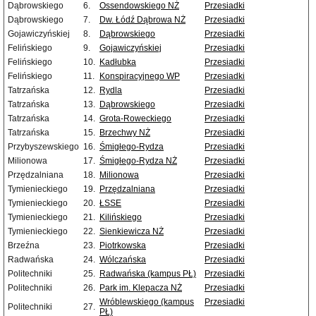
Dąbrowskiego
6.
Ossendowskiego NŻ
Przesiadki
Dąbrowskiego
7.
Dw. Łódź Dąbrowa NŻ
Przesiadki
Gojawiczyńskiej
8.
Dąbrowskiego
Przesiadki
Felińskiego
9.
Gojawiczyńskiej
Przesiadki
Felińskiego
10.
Kadłubka
Przesiadki
Felińskiego
11.
Konspiracyjnego WP
Przesiadki
Tatrzańska
12.
Rydla
Przesiadki
Tatrzańska
13.
Dąbrowskiego
Przesiadki
Tatrzańska
14.
Grota-Roweckiego
Przesiadki
Tatrzańska
15.
Brzechwy NŻ
Przesiadki
Przybyszewskiego
16.
Śmigłego-Rydza
Przesiadki
Milionowa
17.
Śmigłego-Rydza NŻ
Przesiadki
Przędzalniana
18.
Milionowa
Przesiadki
Tymienieckiego
19.
Przędzalniana
Przesiadki
Tymienieckiego
20.
ŁSSE
Przesiadki
Tymienieckiego
21.
Kilińskiego
Przesiadki
Tymienieckiego
22.
Sienkiewicza NŻ
Przesiadki
Brzeźna
23.
Piotrkowska
Przesiadki
Radwańska
24.
Wólczańska
Przesiadki
Politechniki
25.
Radwańska (kampus PŁ)
Przesiadki
Politechniki
26.
Park im. Klepacza NŻ
Przesiadki
Wróblewskiego (kampus
Przesiadki
Politechniki
27.
PŁ)