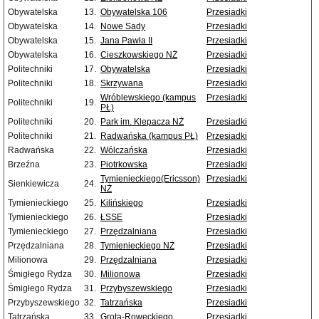
Obywatelska
13.
Obywatelska 106
Przesiadki
Obywatelska
14.
Nowe Sady
Przesiadki
Obywatelska
15.
Jana Pawła II
Przesiadki
Obywatelska
16.
Cieszkowskiego NŻ
Przesiadki
Politechniki
17.
Obywatelska
Przesiadki
Politechniki
18.
Skrzywana
Przesiadki
Wróblewskiego (kampus
Przesiadki
Politechniki
19.
PŁ)
Politechniki
20.
Park im. Klepacza NŻ
Przesiadki
Politechniki
21.
Radwańska (kampus PŁ)
Przesiadki
Radwańska
22.
Wólczańska
Przesiadki
Brzeźna
23.
Piotrkowska
Przesiadki
Tymienieckiego(Ericsson)
Przesiadki
Sienkiewicza
24.
NŻ
Tymienieckiego
25.
Kilińskiego
Przesiadki
Tymienieckiego
26.
ŁSSE
Przesiadki
Tymienieckiego
27.
Przędzalniana
Przesiadki
Przędzalniana
28.
Tymienieckiego NŻ
Przesiadki
Milionowa
29.
Przędzalniana
Przesiadki
Śmigłego Rydza
30.
Milionowa
Przesiadki
Śmigłego Rydza
31.
Przybyszewskiego
Przesiadki
Przybyszewskiego
32.
Tatrzańska
Przesiadki
Tatrzańska
33.
Grota-Roweckiego
Przesiadki