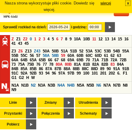
Nasza strona wykorzystuje pliki cookie. Dowiedz się
więcej
x
#
więcej.
Sprawdź rozkład na dzień:
i godzinę:
Z
Z1
Z2
0
1
2
3
4
5
6
7
8
9
10A
10B
11
12
13
14
15
16
41
43
45
Z3
Z6
Z13
Z43
50A
50B
51A
51B
52
53A
53C
53B
54B
55A
55B
55C
56
57
58A
58B
59
60A
60B
60C
60D
61
62
63
64A
64B
65A
65B
66
67
68
69A
69B
70
71A
71B
72A
72B
73
75A
75B
76
77
78
80A
80B
81A
81B
82A
82B
83
84A
84B
85A
85B
86
87A
87B
88A
88B
88C
88D
89
90
91A
91B
91C
92A
92B
93
94
96
97A
97B
99
100
101
201
202
6.
F1
G1
G2
H
W
N1A
N1B
N2
N3A
N3B
N4A
N4B
N5A
N5B
N6
N7A
N7B
N8
N9
Linie
Zmiany
Utrudnienia
Przystanki
Połączenia
Schematy
Pobierz