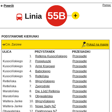
Pomoc
Powrót
55B
Linia
PODSTAWOWE KIERUNKI
Cm. Zarzew
Pokaż na mapie
ULICA
PRZYSTANEK
PRZESIADKI
1.
Retkinia Kusocińskiego
Przesiadki
Kusocińskiego
2.
Popiełuszki
Przesiadki
Kusocińskiego
3.
Armii Krajowej
Przesiadki
Kusocińskiego
4.
Babickiego
Przesiadki
Kusocińskiego
5.
Retkińska
Przesiadki
Retkińska
6.
Wyszyńskiego
Przesiadki
Retkińska
7.
Zagrodniki
Przesiadki
Maratońska
8.
Dw. Łódź Retkinia
Przesiadki
Maratońska
9.
Obywatelska
Przesiadki
Waltera-Janke
10.
Wyszyńskiego
Przesiadki
Waltera-Janke
11.
Nowe Sady NŻ
Przesiadki
Obywatelska
12.
Elektronowa NŻ
Przesiadki