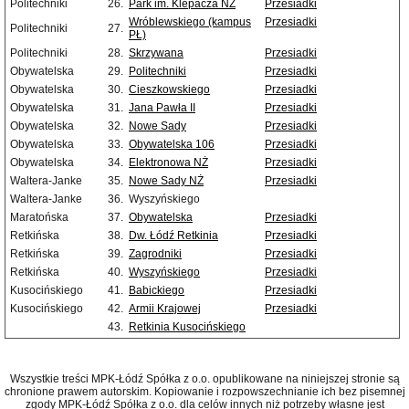
Politechniki
26.
Park im. Klepacza NŻ
Przesiadki
Wróblewskiego (kampus
Przesiadki
Politechniki
27.
PŁ)
Politechniki
28.
Skrzywana
Przesiadki
Obywatelska
29.
Politechniki
Przesiadki
Obywatelska
30.
Cieszkowskiego
Przesiadki
Obywatelska
31.
Jana Pawła II
Przesiadki
Obywatelska
32.
Nowe Sady
Przesiadki
Obywatelska
33.
Obywatelska 106
Przesiadki
Obywatelska
34.
Elektronowa NŻ
Przesiadki
Waltera-Janke
35.
Nowe Sady NŻ
Przesiadki
Waltera-Janke
36.
Wyszyńskiego
Maratońska
37.
Obywatelska
Przesiadki
Retkińska
38.
Dw. Łódź Retkinia
Przesiadki
Retkińska
39.
Zagrodniki
Przesiadki
Retkińska
40.
Wyszyńskiego
Przesiadki
Kusocińskiego
41.
Babickiego
Przesiadki
Kusocińskiego
42.
Armii Krajowej
Przesiadki
43.
Retkinia Kusocińskiego
Wszystkie treści MPK-Łódź Spółka z o.o. opublikowane na niniejszej stronie są
chronione prawem autorskim. Kopiowanie i rozpowszechnianie ich bez pisemnej
zgody MPK-Łódź Spółka z o.o. dla celów innych niż potrzeby własne jest