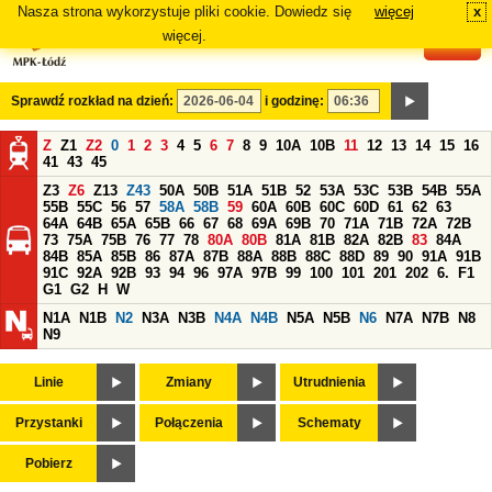
Nasza strona wykorzystuje pliki cookie. Dowiedz się
więcej
x
#
więcej.
Sprawdź rozkład na dzień:
i godzinę:
Z
Z1
Z2
0
1
2
3
4
5
6
7
8
9
10A
10B
11
12
13
14
15
16
41
43
45
Z3
Z6
Z13
Z43
50A
50B
51A
51B
52
53A
53C
53B
54B
55A
55B
55C
56
57
58A
58B
59
60A
60B
60C
60D
61
62
63
64A
64B
65A
65B
66
67
68
69A
69B
70
71A
71B
72A
72B
73
75A
75B
76
77
78
80A
80B
81A
81B
82A
82B
83
84A
84B
85A
85B
86
87A
87B
88A
88B
88C
88D
89
90
91A
91B
91C
92A
92B
93
94
96
97A
97B
99
100
101
201
202
6.
F1
G1
G2
H
W
N1A
N1B
N2
N3A
N3B
N4A
N4B
N5A
N5B
N6
N7A
N7B
N8
N9
Linie
Zmiany
Utrudnienia
Przystanki
Połączenia
Schematy
Pobierz