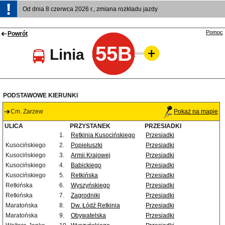
Od dnia 8 czerwca 2026 r., zmiana rozkładu jazdy
Pomoc
Powrót
55B
Linia
PODSTAWOWE KIERUNKI
Cm. Zarzew
Pokaż na mapie
ULICA
PRZYSTANEK
PRZESIADKI
1.
Retkinia Kusocińskiego
Przesiadki
Kusocińskiego
2.
Popiełuszki
Przesiadki
Kusocińskiego
3.
Armii Krajowej
Przesiadki
Kusocińskiego
4.
Babickiego
Przesiadki
Kusocińskiego
5.
Retkińska
Przesiadki
Retkińska
6.
Wyszyńskiego
Przesiadki
Retkińska
7.
Zagrodniki
Przesiadki
Maratońska
8.
Dw. Łódź Retkinia
Przesiadki
Maratońska
9.
Obywatelska
Przesiadki