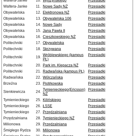
Waltera-Janke
10.
Wyszyńskiego
Przesiadki
Waltera-Janke
11.
Nowe Sady NŻ
Przesiadki
Obywatelska
12.
Elektronowa NŻ
Przesiadki
Obywatelska
13.
Obywatelska 106
Przesiadki
Obywatelska
14.
Nowe Sady
Przesiadki
Obywatelska
15.
Jana Pawła II
Przesiadki
Obywatelska
16.
Cieszkowskiego NŻ
Przesiadki
Politechniki
17.
Obywatelska
Przesiadki
Politechniki
18.
Skrzywana
Przesiadki
Wróblewskiego (kampus
Przesiadki
Politechniki
19.
PŁ)
Politechniki
20.
Park im. Klepacza NŻ
Przesiadki
Politechniki
21.
Radwańska (kampus PŁ)
Przesiadki
Radwańska
22.
Wólczańska
Przesiadki
Brzeźna
23.
Piotrkowska
Przesiadki
Tymienieckiego(Ericsson)
Przesiadki
Sienkiewicza
24.
NŻ
Tymienieckiego
25.
Kilińskiego
Przesiadki
Tymienieckiego
26.
ŁSSE
Przesiadki
Tymienieckiego
27.
Przędzalniana
Przesiadki
Przędzalniana
28.
Tymienieckiego NŻ
Przesiadki
Milionowa
29.
Przędzalniana
Przesiadki
Śmigłego Rydza
30.
Milionowa
Przesiadki