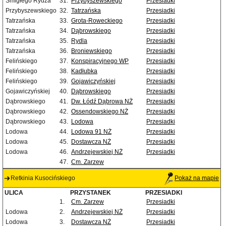
Śmigłego Rydza
31.
Przybyszewskiego
Przesiadki
Przybyszewskiego
32.
Tatrzańska
Przesiadki
Tatrzańska
33.
Grota-Roweckiego
Przesiadki
Tatrzańska
34.
Dąbrowskiego
Przesiadki
Tatrzańska
35.
Rydla
Przesiadki
Tatrzańska
36.
Broniewskiego
Przesiadki
Felińskiego
37.
Konspiracyjnego WP
Przesiadki
Felińskiego
38.
Kadłubka
Przesiadki
Felińskiego
39.
Gojawiczyńskiej
Przesiadki
Gojawiczyńskiej
40.
Dąbrowskiego
Przesiadki
Dąbrowskiego
41.
Dw. Łódź Dąbrowa NŻ
Przesiadki
Dąbrowskiego
42.
Ossendowskiego NŻ
Przesiadki
Dąbrowskiego
43.
Lodowa
Przesiadki
Lodowa
44.
Lodowa 91 NŻ
Przesiadki
Lodowa
45.
Dostawcza NŻ
Przesiadki
Lodowa
46.
Andrzejewskiej NŻ
Przesiadki
47.
Cm. Zarzew
Retkinia Kusocińskiego
Pokaż na mapie
ULICA
PRZYSTANEK
PRZESIADKI
1.
Cm. Zarzew
Przesiadki
Lodowa
2.
Andrzejewskiej NŻ
Przesiadki
Lodowa
3.
Dostawcza NŻ
Przesiadki