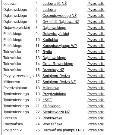
Lodowa
4.
Lodowa 91 NŻ
Przesiadki
Dąbrowskiego
5.
Lodowa
Przesiadki
Dąbrowskiego
6.
Ossendowskiego NŻ
Przesiadki
Dąbrowskiego
7.
Dw. Łódź Dąbrowa NŻ
Przesiadki
Gojawiczyńskiej
8.
Dąbrowskiego
Przesiadki
Felińskiego
9.
Gojawiczyńskiej
Przesiadki
Felińskiego
10.
Kadłubka
Przesiadki
Felińskiego
11.
Konspiracyjnego WP
Przesiadki
Tatrzańska
12.
Rydla
Przesiadki
Tatrzańska
13.
Dąbrowskiego
Przesiadki
Tatrzańska
14.
Grota-Roweckiego
Przesiadki
Tatrzańska
15.
Brzechwy NŻ
Przesiadki
Przybyszewskiego
16.
Śmigłego-Rydza
Przesiadki
Milionowa
17.
Śmigłego-Rydza NŻ
Przesiadki
Przędzalniana
18.
Milionowa
Przesiadki
Tymienieckiego
19.
Przędzalniana
Przesiadki
Tymienieckiego
20.
ŁSSE
Przesiadki
Tymienieckiego
21.
Kilińskiego
Przesiadki
Tymienieckiego
22.
Sienkiewicza NŻ
Przesiadki
Brzeźna
23.
Piotrkowska
Przesiadki
Radwańska
24.
Wólczańska
Przesiadki
Politechniki
25.
Radwańska (kampus PŁ)
Przesiadki