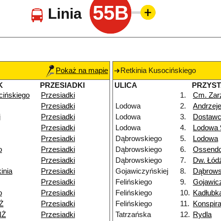
55B
Linia
Pokaż na mapie
Retkinia Kusocińskiego
K
PRZESIADKI
ULICA
PRZYS
cińskiego
Przesiadki
1.
Cm. Zar
Przesiadki
Lodowa
2.
Andrzej
j
Przesiadki
Lodowa
3.
Dostaw
Przesiadki
Lodowa
4.
Lodowa 
Przesiadki
Dąbrowskiego
5.
Lodowa
o
Przesiadki
Dąbrowskiego
6.
Ossendo
Przesiadki
Dąbrowskiego
7.
Dw. Łód
inia
Przesiadki
Gojawiczyńskiej
8.
Dąbrows
Przesiadki
Felińskiego
9.
Gojawic
o
Przesiadki
Felińskiego
10.
Kadłubk
Ż
Przesiadki
Felińskiego
11.
Konspir
NŻ
Przesiadki
Tatrzańska
12.
Rydla