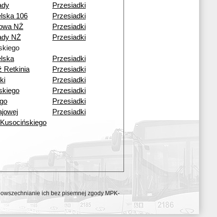
ady
Przesiadki
lska 106
Przesiadki
nowa NŻ
Przesiadki
ady NŻ
Przesiadki
kiego
lska
Przesiadki
 Retkinia
Przesiadki
ki
Przesiadki
kiego
Przesiadki
ego
Przesiadki
ajowej
Przesiadki
 Kusocińskiego
ozpowszechnianie ich bez pisemnej zgody MPK-