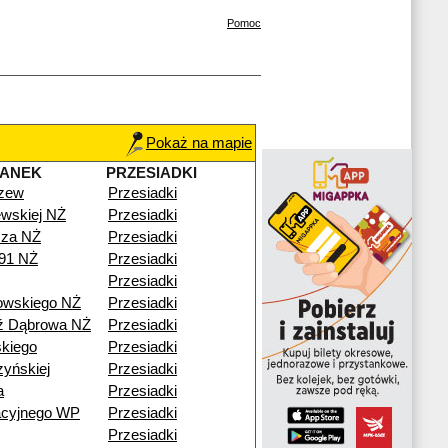
Pomoc
Pokaż na mapie
TANEK
PRZESIADKI
zew
Przesiadki
ewskiej NŻ
Przesiadki
cza NŻ
Przesiadki
91 NŻ
Przesiadki
Przesiadki
wskiego NŻ
Przesiadki
ź Dąbrowa NŻ
Przesiadki
kiego
Przesiadki
zyńskiej
Przesiadki
a
Przesiadki
acyjnego WP
Przesiadki
Przesiadki