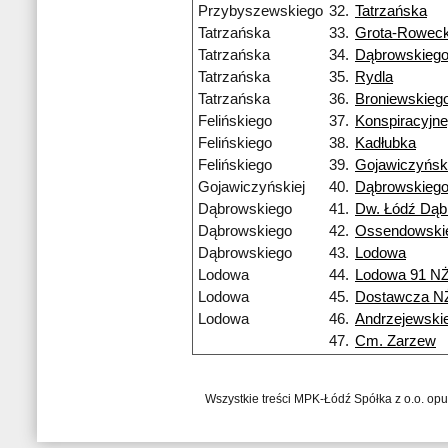
Przybyszewskiego
32.
Tatrzańska
Tatrzańska
33.
Grota-Roweck
Tatrzańska
34.
Dąbrowskieg
Tatrzańska
35.
Rydla
Tatrzańska
36.
Broniewskieg
Felińskiego
37.
Konspiracyjn
Felińskiego
38.
Kadłubka
Felińskiego
39.
Gojawiczyński
Gojawiczyńskiej
40.
Dąbrowskieg
Dąbrowskiego
41.
Dw. Łódź Dą
Dąbrowskiego
42.
Ossendowski
Dąbrowskiego
43.
Lodowa
Lodowa
44.
Lodowa 91 N
Lodowa
45.
Dostawcza N
Lodowa
46.
Andrzejewski
47.
Cm. Zarzew
Wszystkie treści MPK-Łódź Spółka z o.o. op