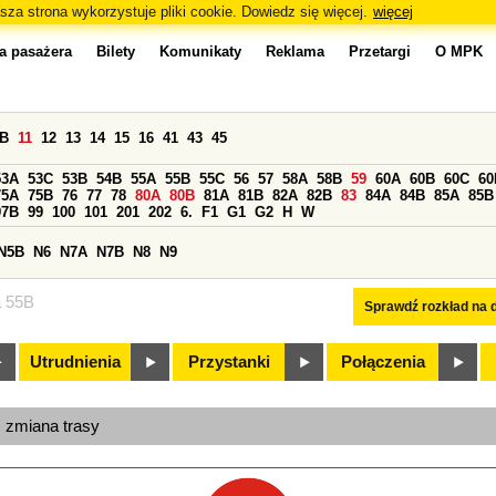
sza strona wykorzystuje pliki cookie. Dowiedz się więcej.
więcej
a pasażera
Bilety
Komunikaty
Reklama
Przetargi
O MPK
0B
11
12
13
14
15
16
41
43
45
53A
53C
53B
54B
55A
55B
55C
56
57
58A
58B
59
60A
60B
60C
60
75A
75B
76
77
78
80A
80B
81A
81B
82A
82B
83
84A
84B
85A
85B
97B
99
100
101
201
202
6.
F1
G1
G2
H
W
N5B
N6
N7A
N7B
N8
N9
a 55B
Sprawdź rozkład na d
Utrudnienia
Przystanki
Połączenia
, zmiana trasy