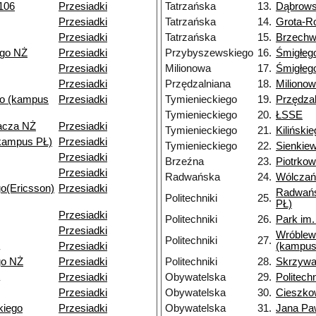
106
Przesiadki
Tatrzańska
13.
Dąbrows
Przesiadki
Tatrzańska
14.
Grota-R
Przesiadki
Tatrzańska
15.
Brzech
ego NŻ
Przesiadki
Przybyszewskiego
16.
Śmigłeg
Przesiadki
Milionowa
17.
Śmigłeg
Przesiadki
Przędzalniana
18.
Miliono
o (kampus
Przesiadki
Tymienieckiego
19.
Przędza
Tymienieckiego
20.
ŁSSE
pacza NŻ
Przesiadki
Tymienieckiego
21.
Kiliński
kampus PŁ)
Przesiadki
Tymienieckiego
22.
Sienkie
Przesiadki
Brzeźna
23.
Piotrko
Przesiadki
Radwańska
24.
Wólczań
o(Ericsson)
Przesiadki
Radwań
Politechniki
25.
PŁ)
Przesiadki
Politechniki
26.
Park im
Przesiadki
Wróblew
Politechniki
27.
Przesiadki
(kampus
go NŻ
Przesiadki
Politechniki
28.
Skrzyw
Przesiadki
Obywatelska
29.
Politechn
Przesiadki
Obywatelska
30.
Cieszko
kiego
Przesiadki
Obywatelska
31.
Jana Paw