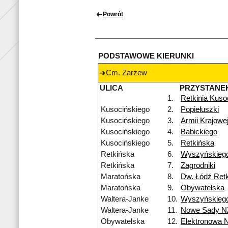
Powrót
PODSTAWOWE KIERUNKI
Cm. Zarzew
ULICA
PRZYSTANE
1.
Retkinia Kuso
Kusocińskiego
2.
Popiełuszki
Kusocińskiego
3.
Armii Krajowe
Kusocińskiego
4.
Babickiego
Kusocińskiego
5.
Retkińska
Retkińska
6.
Wyszyńskieg
Retkińska
7.
Zagrodniki
Maratońska
8.
Dw. Łódź Retk
Maratońska
9.
Obywatelska
Waltera-Janke
10.
Wyszyńskieg
Waltera-Janke
11.
Nowe Sady N
Obywatelska
12.
Elektronowa 