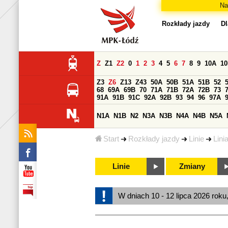
Na
Rozkłady jazdy
Dl
Z
Z1
Z2
0
1
2
3
4
5
6
7
8
9
10A
1
Z3
Z6
Z13
Z43
50A
50B
51A
51B
52
68
69A
69B
70
71A
71B
72A
72B
73
91A
91B
91C
92A
92B
93
94
96
97A
N1A
N1B
N2
N3A
N3B
N4A
N4B
N5A
Start
Rozkłady jazdy
Linie
Lini
Linie
Zmiany
W dniach 10 - 12 lipca 2026 roku