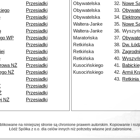
Przesiadki
Obywatelska
32.
Nowe S
iego
Przesiadki
Obywatelska
33.
Obywate
o
Przesiadki
Obywatelska
34.
Elektro
Przesiadki
Waltera-Janke
35.
Nowe S
o
Przesiadki
Waltera-Janke
36.
Wyszyńs
ego WP
Przesiadki
Maratońska
37.
Obywate
Przesiadki
Retkińska
38.
Dw. Łódź
ej
Przesiadki
Retkińska
39.
Zagrodni
o
Przesiadki
Retkińska
40.
Wyszyńs
browa NŻ
Przesiadki
Kusocińskiego
41.
Babicki
ego NŻ
Przesiadki
Kusocińskiego
42.
Armii Kr
Przesiadki
43.
Retkinia
Ż
Przesiadki
Ż
Przesiadki
ej NŻ
Przesiadki
ublikowane na niniejszej stronie są chronione prawem autorskim. Kopiowanie i r
Łódź Spółka z o.o. dla celów innych niż potrzeby własne jest zabronione.