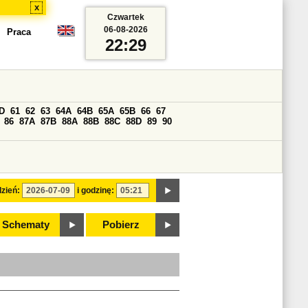
x
Czwartek
06-08-2026
Praca
22:29
D
61
62
63
64A
64B
65A
65B
66
67
86
87A
87B
88A
88B
88C
88D
89
90
zień:
i godzinę:
Schematy
Pobierz