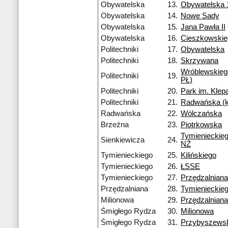
Obywatelska
13.
Obywatelska 
Obywatelska
14.
Nowe Sady
Obywatelska
15.
Jana Pawła II
Obywatelska
16.
Cieszkowski
Politechniki
17.
Obywatelska
Politechniki
18.
Skrzywana
Wróblewskieg
Politechniki
19.
PŁ)
Politechniki
20.
Park im. Kle
Politechniki
21.
Radwańska (
Radwańska
22.
Wólczańska
Brzeźna
23.
Piotrkowska
Tymienieckieg
Sienkiewicza
24.
NŻ
Tymienieckiego
25.
Kilińskiego
Tymienieckiego
26.
ŁSSE
Tymienieckiego
27.
Przędzalniana
Przędzalniana
28.
Tymienieckie
Milionowa
29.
Przędzalniana
Śmigłego Rydza
30.
Milionowa
Śmigłego Rydza
31.
Przybyszews