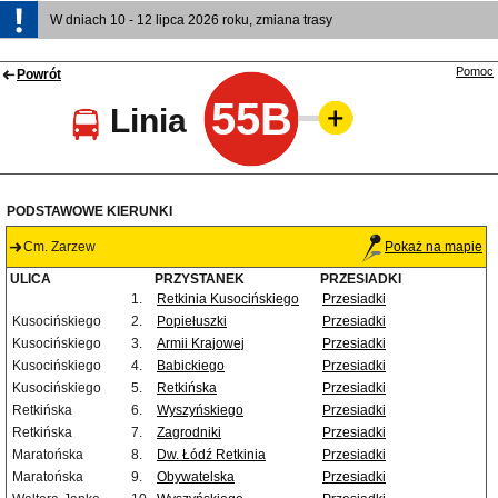
W dniach 10 - 12 lipca 2026 roku, zmiana trasy
Pomoc
Powrót
55B
Linia
PODSTAWOWE KIERUNKI
Cm. Zarzew
Pokaż na mapie
ULICA
PRZYSTANEK
PRZESIADKI
1.
Retkinia Kusocińskiego
Przesiadki
Kusocińskiego
2.
Popiełuszki
Przesiadki
Kusocińskiego
3.
Armii Krajowej
Przesiadki
Kusocińskiego
4.
Babickiego
Przesiadki
Kusocińskiego
5.
Retkińska
Przesiadki
Retkińska
6.
Wyszyńskiego
Przesiadki
Retkińska
7.
Zagrodniki
Przesiadki
Maratońska
8.
Dw. Łódź Retkinia
Przesiadki
Maratońska
9.
Obywatelska
Przesiadki