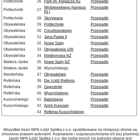
Politechniki
26.
Park im. Klepacza NŻ
Przesiadki
Wróblewskiego (kampus
Przesiadki
Politechniki
27.
PŁ)
Politechniki
28.
Skrzywana
Przesiadki
Obywatelska
29.
Politechniki
Przesiadki
Obywatelska
30.
Cieszkowskiego
Przesiadki
Obywatelska
31.
Jana Pawła II
Przesiadki
Obywatelska
32.
Nowe Sady
Przesiadki
Obywatelska
33.
Obywatelska 106
Przesiadki
Obywatelska
34.
Elektronowa NŻ
Przesiadki
Waltera-Janke
35.
Nowe Sady NŻ
Przesiadki
Waltera-Janke
36.
Wyszyńskiego
Maratońska
37.
Obywatelska
Przesiadki
Retkińska
38.
Dw. Łódź Retkinia
Przesiadki
Retkińska
39.
Zagrodniki
Przesiadki
Retkińska
40.
Wyszyńskiego
Przesiadki
Kusocińskiego
41.
Babickiego
Przesiadki
Kusocińskiego
42.
Armii Krajowej
Przesiadki
43.
Retkinia Kusocińskiego
Wszystkie treści MPK-Łódź Spółka z o.o. opublikowane na niniejszej stronie są
chronione prawem autorskim. Kopiowanie i rozpowszechnianie ich bez pisemnej
zgody MPK-Łódź Spółka z o.o. dla celów innych niż potrzeby własne jest