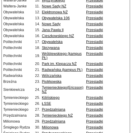
Waltera-Janke
10.
Wyszyńskiego
Przesiadki
Waltera-Janke
11.
Nowe Sady NŻ
Przesiadki
Obywatelska
12.
Elektronowa NŻ
Przesiadki
Obywatelska
13.
Obywatelska 106
Przesiadki
Obywatelska
14.
Nowe Sady
Przesiadki
Obywatelska
15.
Jana Pawła II
Przesiadki
Obywatelska
16.
Cieszkowskiego NŻ
Przesiadki
Politechniki
17.
Obywatelska
Przesiadki
Politechniki
18.
Skrzywana
Przesiadki
Wróblewskiego (kampus
Przesiadki
Politechniki
19.
PŁ)
Politechniki
20.
Park im. Klepacza NŻ
Przesiadki
Politechniki
21.
Radwańska (kampus PŁ)
Przesiadki
Radwańska
22.
Wólczańska
Przesiadki
Brzeźna
23.
Piotrkowska
Przesiadki
Tymienieckiego(Ericsson)
Przesiadki
Sienkiewicza
24.
NŻ
Tymienieckiego
25.
Kilińskiego
Przesiadki
Tymienieckiego
26.
ŁSSE
Przesiadki
Tymienieckiego
27.
Przędzalniana
Przesiadki
Przędzalniana
28.
Tymienieckiego NŻ
Przesiadki
Milionowa
29.
Przędzalniana
Przesiadki
Śmigłego Rydza
30.
Milionowa
Przesiadki