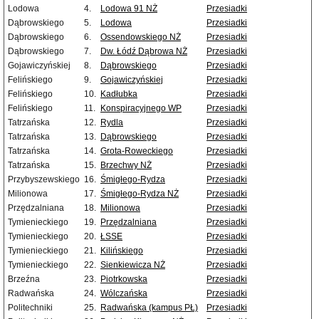
Lodowa
4.
Lodowa 91 NŻ
Przesiadki
Dąbrowskiego
5.
Lodowa
Przesiadki
Dąbrowskiego
6.
Ossendowskiego NŻ
Przesiadki
Dąbrowskiego
7.
Dw. Łódź Dąbrowa NŻ
Przesiadki
Gojawiczyńskiej
8.
Dąbrowskiego
Przesiadki
Felińskiego
9.
Gojawiczyńskiej
Przesiadki
Felińskiego
10.
Kadłubka
Przesiadki
Felińskiego
11.
Konspiracyjnego WP
Przesiadki
Tatrzańska
12.
Rydla
Przesiadki
Tatrzańska
13.
Dąbrowskiego
Przesiadki
Tatrzańska
14.
Grota-Roweckiego
Przesiadki
Tatrzańska
15.
Brzechwy NŻ
Przesiadki
Przybyszewskiego
16.
Śmigłego-Rydza
Przesiadki
Milionowa
17.
Śmigłego-Rydza NŻ
Przesiadki
Przędzalniana
18.
Milionowa
Przesiadki
Tymienieckiego
19.
Przędzalniana
Przesiadki
Tymienieckiego
20.
ŁSSE
Przesiadki
Tymienieckiego
21.
Kilińskiego
Przesiadki
Tymienieckiego
22.
Sienkiewicza NŻ
Przesiadki
Brzeźna
23.
Piotrkowska
Przesiadki
Radwańska
24.
Wólczańska
Przesiadki
Politechniki
25.
Radwańska (kampus PŁ)
Przesiadki