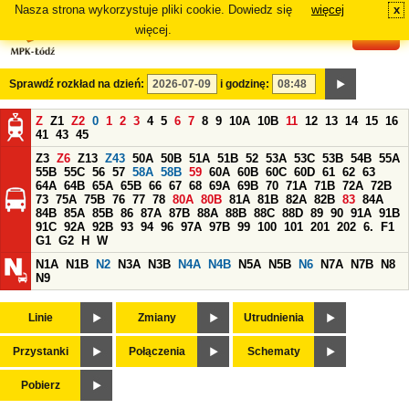
Nasza strona wykorzystuje pliki cookie. Dowiedz się
więcej
x
#
więcej.
Sprawdź rozkład na dzień:
i godzinę:
Z
Z1
Z2
0
1
2
3
4
5
6
7
8
9
10A
10B
11
12
13
14
15
16
41
43
45
Z3
Z6
Z13
Z43
50A
50B
51A
51B
52
53A
53C
53B
54B
55A
55B
55C
56
57
58A
58B
59
60A
60B
60C
60D
61
62
63
64A
64B
65A
65B
66
67
68
69A
69B
70
71A
71B
72A
72B
73
75A
75B
76
77
78
80A
80B
81A
81B
82A
82B
83
84A
84B
85A
85B
86
87A
87B
88A
88B
88C
88D
89
90
91A
91B
91C
92A
92B
93
94
96
97A
97B
99
100
101
201
202
6.
F1
G1
G2
H
W
N1A
N1B
N2
N3A
N3B
N4A
N4B
N5A
N5B
N6
N7A
N7B
N8
N9
Linie
Zmiany
Utrudnienia
Przystanki
Połączenia
Schematy
Pobierz