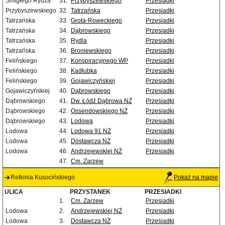
Śmigłego Rydza
31.
Przybyszewskiego
Przesiadki
Przybyszewskiego
32.
Tatrzańska
Przesiadki
Tatrzańska
33.
Grota-Roweckiego
Przesiadki
Tatrzańska
34.
Dąbrowskiego
Przesiadki
Tatrzańska
35.
Rydla
Przesiadki
Tatrzańska
36.
Broniewskiego
Przesiadki
Felińskiego
37.
Konspiracyjnego WP
Przesiadki
Felińskiego
38.
Kadłubka
Przesiadki
Felińskiego
39.
Gojawiczyńskiej
Przesiadki
Gojawiczyńskiej
40.
Dąbrowskiego
Przesiadki
Dąbrowskiego
41.
Dw. Łódź Dąbrowa NŻ
Przesiadki
Dąbrowskiego
42.
Ossendowskiego NŻ
Przesiadki
Dąbrowskiego
43.
Lodowa
Przesiadki
Lodowa
44.
Lodowa 91 NŻ
Przesiadki
Lodowa
45.
Dostawcza NŻ
Przesiadki
Lodowa
46.
Andrzejewskiej NŻ
Przesiadki
47.
Cm. Zarzew
Retkinia Kusocińskiego
Pokaż na mapie
ULICA
PRZYSTANEK
PRZESIADKI
1.
Cm. Zarzew
Przesiadki
Lodowa
2.
Andrzejewskiej NŻ
Przesiadki
Lodowa
3.
Dostawcza NŻ
Przesiadki