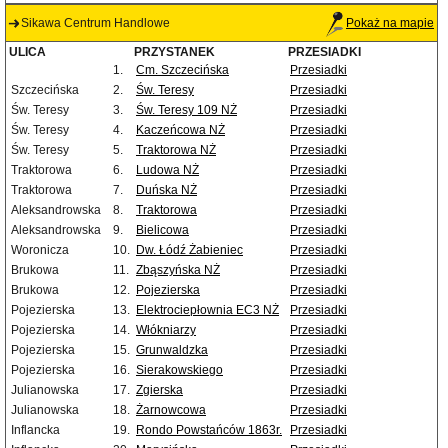
Sikawa Centrum Handlowe
Pokaż na mapie
ULICA
PRZYSTANEK
PRZESIADKI
1.
Cm. Szczecińska
Przesiadki
Szczecińska
2.
Św. Teresy
Przesiadki
Św. Teresy
3.
Św. Teresy 109 NŻ
Przesiadki
Św. Teresy
4.
Kaczeńcowa NŻ
Przesiadki
Św. Teresy
5.
Traktorowa NŻ
Przesiadki
Traktorowa
6.
Ludowa NŻ
Przesiadki
Traktorowa
7.
Duńska NŻ
Przesiadki
Aleksandrowska
8.
Traktorowa
Przesiadki
Aleksandrowska
9.
Bielicowa
Przesiadki
Woronicza
10.
Dw. Łódź Żabieniec
Przesiadki
Brukowa
11.
Zbąszyńska NŻ
Przesiadki
Brukowa
12.
Pojezierska
Przesiadki
Pojezierska
13.
Elektrociepłownia EC3 NŻ
Przesiadki
Pojezierska
14.
Włókniarzy
Przesiadki
Pojezierska
15.
Grunwaldzka
Przesiadki
Pojezierska
16.
Sierakowskiego
Przesiadki
Julianowska
17.
Zgierska
Przesiadki
Julianowska
18.
Żarnowcowa
Przesiadki
Inflancka
19.
Rondo Powstańców 1863r.
Przesiadki