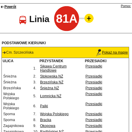
Pomoc
Powrót
81A
Linia
PODSTAWOWE KIERUNKI
Cm. Szczecińska
Pokaż na mapie
ULICA
PRZYSTANEK
PRZESIADKI
Sikawa Centrum
Przesiadki
1.
Handlowe
Śnieżna
2.
Stokowska NŻ
Przesiadki
Śnieżna
3.
Brzezińska NŻ
Przesiadki
Brzezińska
4.
Śnieżna NŻ
Przesiadki
Wojska
Przesiadki
5.
Łomnicka NŻ
Polskiego
Wojska
Przesiadki
6.
Palki
Polskiego
Sporna
7.
Wojska Polskiego
Przesiadki
Sporna
8.
Bracka
Przesiadki
Zagajnikowa
9.
Okopowa
Przesiadki
Zagajnikowa
10.
Radlińskiej NŻ
Przesiadki