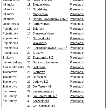
Inflancka
11.
Zagajnikowa
Przesiadki
Inflancka
12.
Gibalskiego
Przesiadki
Inflancka
13.
Marysińska
Przesiadki
Inflancka
14.
Rondo Powstańców 1863r.
Przesiadki
Julianowska
15.
Żarnowcowa
Przesiadki
Pojezierska
16.
Zgierska
Przesiadki
Pojezierska
17.
Sierakowskiego
Przesiadki
Pojezierska
18.
Grunwaldzka
Przesiadki
Pojezierska
19.
Włókniarzy
Przesiadki
Pojezierska
20.
Elektrociepłownia EC3 NŻ
Przesiadki
Pojezierska
21.
Brukowa
Przesiadki
Brukowa
22.
Zbąszyńska NŻ
Przesiadki
Limanowskiego
23.
Dw. Łódź Żabieniec
Przesiadki
Aleksandrowska
24.
Bielicowa
Przesiadki
Traktorowa
25.
Sierpowa
Przesiadki
Traktorowa
26.
Duńska NŻ
Przesiadki
Traktorowa
27.
Ludowa NŻ
Przesiadki
Traktorowa
28.
Św. Teresy NŻ
Przesiadki
Św. Teresy
29.
Kaczeńcowa NŻ
Przesiadki
Św. Teresy
30.
Św. Teresy 109 NŻ
Przesiadki
Św. Teresy
31.
Szczecińska
Przesiadki
32.
Cm. Szczecińska