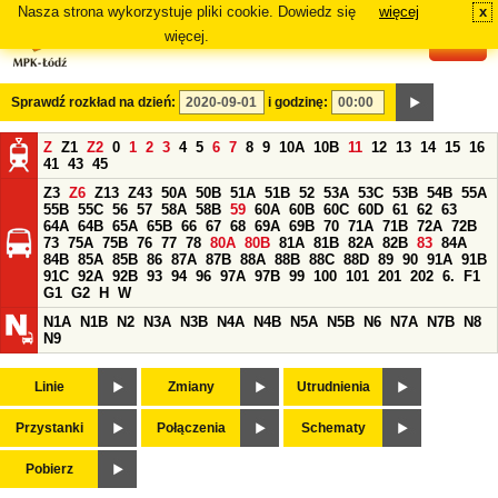
Nasza strona wykorzystuje pliki cookie. Dowiedz się
więcej
x
#
więcej.
Sprawdź rozkład na dzień:
i godzinę:
Z
Z1
Z2
0
1
2
3
4
5
6
7
8
9
10A
10B
11
12
13
14
15
16
41
43
45
Z3
Z6
Z13
Z43
50A
50B
51A
51B
52
53A
53C
53B
54B
55A
55B
55C
56
57
58A
58B
59
60A
60B
60C
60D
61
62
63
64A
64B
65A
65B
66
67
68
69A
69B
70
71A
71B
72A
72B
73
75A
75B
76
77
78
80A
80B
81A
81B
82A
82B
83
84A
84B
85A
85B
86
87A
87B
88A
88B
88C
88D
89
90
91A
91B
91C
92A
92B
93
94
96
97A
97B
99
100
101
201
202
6.
F1
G1
G2
H
W
N1A
N1B
N2
N3A
N3B
N4A
N4B
N5A
N5B
N6
N7A
N7B
N8
N9
Linie
Zmiany
Utrudnienia
Przystanki
Połączenia
Schematy
Pobierz