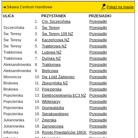
Sikawa Centrum Handlowe
Pokaż na mapie
ULICA
PRZYSTANEK
PRZESIADKI
1.
Cm. Szczecińska
Przesiadki
Szczecińska
2.
Św. Teresy
Przesiadki
Św. Teresy
3.
Św. Teresy 109 NŻ
Przesiadki
Św. Teresy
4.
Kaczeńcowa NŻ
Przesiadki
Św. Teresy
5.
Traktorowa NŻ
Przesiadki
Traktorowa
6.
Ludowa NŻ
Przesiadki
Traktorowa
7.
Duńska NŻ
Przesiadki
Aleksandrowska
8.
Traktorowa
Przesiadki
Aleksandrowska
9.
Bielicowa
Przesiadki
Woronicza
10.
Dw. Łódź Żabieniec
Przesiadki
Brukowa
11.
Zbąszyńska NŻ
Przesiadki
Brukowa
12.
Pojezierska
Przesiadki
Pojezierska
13.
Elektrociepłownia EC3 NŻ
Przesiadki
Pojezierska
14.
Włókniarzy
Przesiadki
Pojezierska
15.
Grunwaldzka
Przesiadki
Pojezierska
16.
Sierakowskiego
Przesiadki
Julianowska
17.
Zgierska
Przesiadki
Julianowska
18.
Żarnowcowa
Przesiadki
Inflancka
19.
Rondo Powstańców 1863r.
Przesiadki