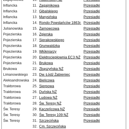
Inflancka
11.
Zagajnikowa
Przesiadki
Inflancka
12.
Gibalskiego
Przesiadki
Inflancka
13.
Marysińska
Przesiadki
Inflancka
14.
Rondo Powstańców 1863r.
Przesiadki
Julianowska
15.
Żarnowcowa
Przesiadki
Pojezierska
16.
Zgierska
Przesiadki
Pojezierska
17.
Sierakowskiego
Przesiadki
Pojezierska
18.
Grunwaldzka
Przesiadki
Pojezierska
19.
Włókniarzy
Przesiadki
Pojezierska
20.
Elektrociepłownia EC3 NŻ
Przesiadki
Pojezierska
21.
Brukowa
Przesiadki
Brukowa
22.
Zbąszyńska NŻ
Przesiadki
Limanowskiego
23.
Dw. Łódź Żabieniec
Przesiadki
Aleksandrowska
24.
Bielicowa
Przesiadki
Traktorowa
25.
Sierpowa
Przesiadki
Traktorowa
26.
Duńska NŻ
Przesiadki
Traktorowa
27.
Ludowa NŻ
Przesiadki
Traktorowa
28.
Św. Teresy NŻ
Przesiadki
Św. Teresy
29.
Kaczeńcowa NŻ
Przesiadki
Św. Teresy
30.
Św. Teresy 109 NŻ
Przesiadki
Św. Teresy
31.
Szczecińska
Przesiadki
32.
Cm. Szczecińska