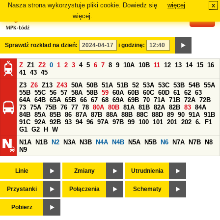
Nasza strona wykorzystuje pliki cookie. Dowiedz się
więcej
x
#
więcej.
Sprawdź rozkład na dzień:
i godzinę:
Z
Z1
Z2
0
1
2
3
4
5
6
7
8
9
10A
10B
11
12
13
14
15
16
41
43
45
Z3
Z6
Z13
Z43
50A
50B
51A
51B
52
53A
53C
53B
54B
55A
55B
55C
56
57
58A
58B
59
60A
60B
60C
60D
61
62
63
64A
64B
65A
65B
66
67
68
69A
69B
70
71A
71B
72A
72B
73
75A
75B
76
77
78
80A
80B
81A
81B
82A
82B
83
84A
84B
85A
85B
86
87A
87B
88A
88B
88C
88D
89
90
91A
91B
91C
92A
92B
93
94
96
97A
97B
99
100
101
201
202
6.
F1
G1
G2
H
W
N1A
N1B
N2
N3A
N3B
N4A
N4B
N5A
N5B
N6
N7A
N7B
N8
N9
Linie
Zmiany
Utrudnienia
Przystanki
Połączenia
Schematy
Pobierz