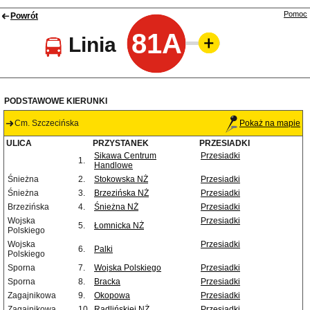
Pomoc
Powrót
81A
Linia
PODSTAWOWE KIERUNKI
Cm. Szczecińska
Pokaż na mapie
ULICA
PRZYSTANEK
PRZESIADKI
Sikawa Centrum
Przesiadki
1.
Handlowe
Śnieżna
2.
Stokowska NŻ
Przesiadki
Śnieżna
3.
Brzezińska NŻ
Przesiadki
Brzezińska
4.
Śnieżna NŻ
Przesiadki
Wojska
Przesiadki
5.
Łomnicka NŻ
Polskiego
Wojska
Przesiadki
6.
Palki
Polskiego
Sporna
7.
Wojska Polskiego
Przesiadki
Sporna
8.
Bracka
Przesiadki
Zagajnikowa
9.
Okopowa
Przesiadki
Zagajnikowa
10.
Radlińskiej NŻ
Przesiadki