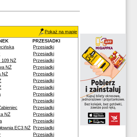
Pokaż na mapie
NEK
PRZESIADKI
cińska
Przesiadki
y
Przesiadki
y 109 NŻ
Przesiadki
wa NŻ
Przesiadki
a NŻ
Przesiadki
Ż
Przesiadki
Ż
Przesiadki
a
Przesiadki
Przesiadki
Żabieniec
Przesiadki
ka NŻ
Przesiadki
a
Przesiadki
epłownia EC3 NŻ
Przesiadki
y
Przesiadki