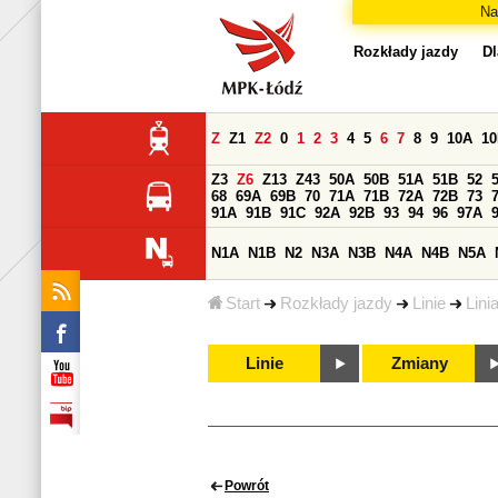
Na
Rozkłady jazdy
Dl
Z
Z1
Z2
0
1
2
3
4
5
6
7
8
9
10A
1
Z3
Z6
Z13
Z43
50A
50B
51A
51B
52
68
69A
69B
70
71A
71B
72A
72B
73
91A
91B
91C
92A
92B
93
94
96
97A
N1A
N1B
N2
N3A
N3B
N4A
N4B
N5A
Start
Rozkłady jazdy
Linie
Lini
Linie
Zmiany
Powrót