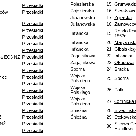
Pojezierska
15.
Grunwald
Przesiadki
Pojezierska
16.
Sierakows
ńców
Przesiadki
Julianowska
17.
Zgierska
Przesiadki
Julianowska
18.
Żarnowco
Przesiadki
Rondo Po
Inflancka
19.
1863r.
Przesiadki
Inflancka
20.
Marysińsk
Przesiadki
Inflancka
21.
Gibalskieg
Przesiadki
Zagajnikowa
22.
Inflancka
nia EC3 NŻ
Przesiadki
Zagajnikowa
23.
Okopowa
Przesiadki
Sporna
24.
Bracka
Przesiadki
Wojska
niec
Przesiadki
25.
Sporna
Polskiego
Przesiadki
Wojska
26.
Palki
Przesiadki
Polskiego
Przesiadki
Wojska
27.
Łomnicka
Przesiadki
Polskiego
Przesiadki
Śnieżna
28.
Brzezińsk
Ż
Przesiadki
Śnieżna
29.
Stokowsk
 NŻ
Przesiadki
Sikawa Ce
30.
Handlowe
Przesiadki