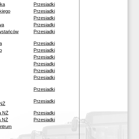
zka
Przesiadki
kiego
Przesiadki
Przesiadki
wa
Przesiadki
wstańców
Przesiadki
a
Przesiadki
o
Przesiadki
Przesiadki
Przesiadki
Przesiadki
Przesiadki
Przesiadki
Przesiadki
 NŻ
a NŻ
Przesiadki
a NŻ
Przesiadki
ntrum