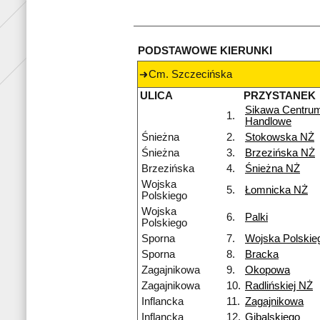
PODSTAWOWE KIERUNKI
Cm. Szczecińska
ULICA
PRZYSTANEK
Sikawa Centru
1.
Handlowe
Śnieżna
2.
Stokowska NŻ
Śnieżna
3.
Brzezińska NŻ
Brzezińska
4.
Śnieżna NŻ
Wojska
5.
Łomnicka NŻ
Polskiego
Wojska
6.
Palki
Polskiego
Sporna
7.
Wojska Polskie
Sporna
8.
Bracka
Zagajnikowa
9.
Okopowa
Zagajnikowa
10.
Radlińskiej NŻ
Inflancka
11.
Zagajnikowa
Inflancka
12.
Gibalskiego