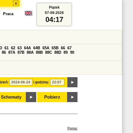
x
Piątek
07-08-2026
Praca
04:17
D
61
62
63
64A
64B
65A
65B
66
67
86
87A
87B
88A
88B
88C
88D
89
90
zień:
i godzinę:
Schematy
Pobierz
Pomoc