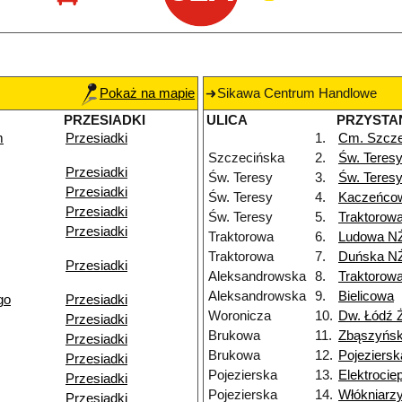
Pokaż na mapie
Sikawa Centrum Handlowe
PRZESIADKI
ULICA
PRZYSTA
m
Przesiadki
1.
Cm. Szcze
Szczecińska
2.
Św. Teres
Przesiadki
Św. Teresy
3.
Św. Teres
Przesiadki
Św. Teresy
4.
Kaczeńco
Przesiadki
Św. Teresy
5.
Traktorow
Przesiadki
Traktorowa
6.
Ludowa N
Traktorowa
7.
Duńska N
Przesiadki
Aleksandrowska
8.
Traktorow
Aleksandrowska
9.
Bielicowa
go
Przesiadki
Woronicza
10.
Dw. Łódź 
Przesiadki
Brukowa
11.
Zbąszyńs
Przesiadki
Brukowa
12.
Pojeziersk
Przesiadki
Pojezierska
13.
Elektroci
Przesiadki
Pojezierska
14.
Włókniarz
Przesiadki