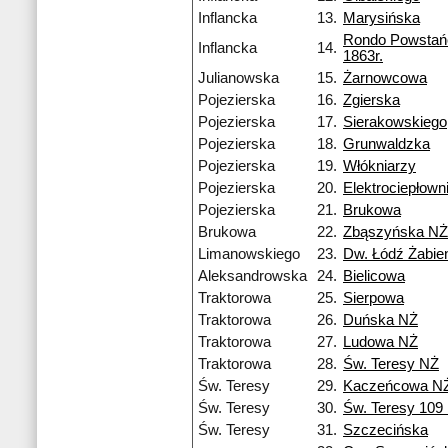
Inflancka
13.
Marysińska
Rondo Powsta
Inflancka
14.
1863r.
Julianowska
15.
Żarnowcowa
Pojezierska
16.
Zgierska
Pojezierska
17.
Sierakowskiego
Pojezierska
18.
Grunwaldzka
Pojezierska
19.
Włókniarzy
Pojezierska
20.
Elektrociepłow
Pojezierska
21.
Brukowa
Brukowa
22.
Zbąszyńska NŻ
Limanowskiego
23.
Dw. Łódź Żabie
Aleksandrowska
24.
Bielicowa
Traktorowa
25.
Sierpowa
Traktorowa
26.
Duńska NŻ
Traktorowa
27.
Ludowa NŻ
Traktorowa
28.
Św. Teresy NŻ
Św. Teresy
29.
Kaczeńcowa N
Św. Teresy
30.
Św. Teresy 109
Św. Teresy
31.
Szczecińska