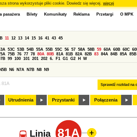
sza strona wykorzystuje pliki cookie. Dowiedz się więcej.
więcej
a pasażera
Bilety
Komunikaty
Reklama
Przetargi
O MPK
0B
11
12
13
14
15
16
41
43
45
53A
53C
53B
54B
55A
55B
55C
56
57
58A
58B
59
60A
60B
60C
60
75A
75B
76
77
78
80A
80B
81A
81B
82A
82B
83
84A
84B
85A
85B
97B
99
100
101
201
202
6.
F1
G1
G2
H
W
N5B
N6
N7A
N7B
N8
N9
a 81A
Sprawdź rozkład na d
Utrudnienia
Przystanki
Połączenia
81A
Linia