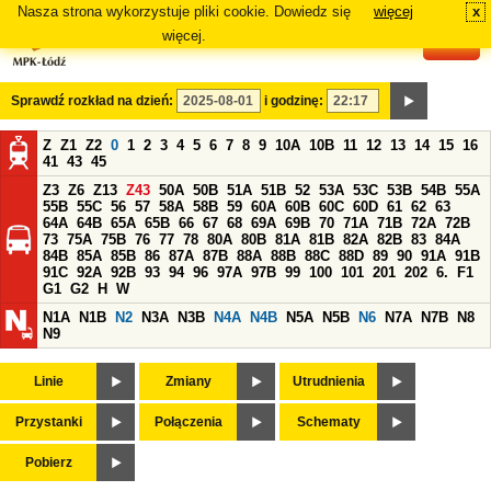
Nasza strona wykorzystuje pliki cookie. Dowiedz się
więcej
x
#
więcej.
Sprawdź rozkład na dzień:
i godzinę:
Z
Z1
Z2
0
1
2
3
4
5
6
7
8
9
10A
10B
11
12
13
14
15
16
41
43
45
Z3
Z6
Z13
Z43
50A
50B
51A
51B
52
53A
53C
53B
54B
55A
55B
55C
56
57
58A
58B
59
60A
60B
60C
60D
61
62
63
64A
64B
65A
65B
66
67
68
69A
69B
70
71A
71B
72A
72B
73
75A
75B
76
77
78
80A
80B
81A
81B
82A
82B
83
84A
84B
85A
85B
86
87A
87B
88A
88B
88C
88D
89
90
91A
91B
91C
92A
92B
93
94
96
97A
97B
99
100
101
201
202
6.
F1
G1
G2
H
W
N1A
N1B
N2
N3A
N3B
N4A
N4B
N5A
N5B
N6
N7A
N7B
N8
N9
Linie
Zmiany
Utrudnienia
Przystanki
Połączenia
Schematy
Pobierz