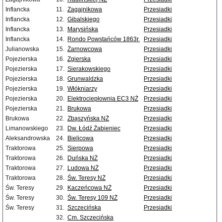
Inflancka
11.
Zagajnikowa
Przesiadki
Inflancka
12.
Gibalskiego
Przesiadki
Inflancka
13.
Marysińska
Przesiadki
Inflancka
14.
Rondo Powstańców 1863r.
Przesiadki
Julianowska
15.
Żarnowcowa
Przesiadki
Pojezierska
16.
Zgierska
Przesiadki
Pojezierska
17.
Sierakowskiego
Przesiadki
Pojezierska
18.
Grunwaldzka
Przesiadki
Pojezierska
19.
Włókniarzy
Przesiadki
Pojezierska
20.
Elektrociepłownia EC3 NŻ
Przesiadki
Pojezierska
21.
Brukowa
Przesiadki
Brukowa
22.
Zbąszyńska NŻ
Przesiadki
Limanowskiego
23.
Dw. Łódź Żabieniec
Przesiadki
Aleksandrowska
24.
Bielicowa
Przesiadki
Traktorowa
25.
Sierpowa
Przesiadki
Traktorowa
26.
Duńska NŻ
Przesiadki
Traktorowa
27.
Ludowa NŻ
Przesiadki
Traktorowa
28.
Św. Teresy NŻ
Przesiadki
Św. Teresy
29.
Kaczeńcowa NŻ
Przesiadki
Św. Teresy
30.
Św. Teresy 109 NŻ
Przesiadki
Św. Teresy
31.
Szczecińska
Przesiadki
32.
Cm. Szczecińska