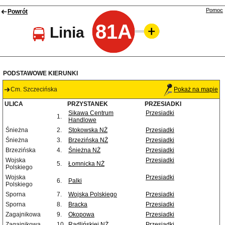
Pomoc
Powrót
81A
Linia
PODSTAWOWE KIERUNKI
Cm. Szczecińska
Pokaż na mapie
ULICA
PRZYSTANEK
PRZESIADKI
Sikawa Centrum
Przesiadki
1.
Handlowe
Śnieżna
2.
Stokowska NŻ
Przesiadki
Śnieżna
3.
Brzezińska NŻ
Przesiadki
Brzezińska
4.
Śnieżna NŻ
Przesiadki
Wojska
Przesiadki
5.
Łomnicka NŻ
Polskiego
Wojska
Przesiadki
6.
Palki
Polskiego
Sporna
7.
Wojska Polskiego
Przesiadki
Sporna
8.
Bracka
Przesiadki
Zagajnikowa
9.
Okopowa
Przesiadki
Zagajnikowa
10.
Radlińskiej NŻ
Przesiadki