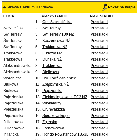
Sikawa Centrum Handlowe
Pokaż na mapie
ULICA
PRZYSTANEK
PRZESIADKI
1.
Cm. Szczecińska
Przesiadki
Szczecińska
2.
Św. Teresy
Przesiadki
Św. Teresy
3.
Św. Teresy 109 NŻ
Przesiadki
Św. Teresy
4.
Kaczeńcowa NŻ
Przesiadki
Św. Teresy
5.
Traktorowa NŻ
Przesiadki
Traktorowa
6.
Ludowa NŻ
Przesiadki
Traktorowa
7.
Duńska NŻ
Przesiadki
Aleksandrowska
8.
Traktorowa
Przesiadki
Aleksandrowska
9.
Bielicowa
Przesiadki
Woronicza
10.
Dw. Łódź Żabieniec
Przesiadki
Brukowa
11.
Zbąszyńska NŻ
Przesiadki
Brukowa
12.
Pojezierska
Przesiadki
Pojezierska
13.
Elektrociepłownia EC3 NŻ
Przesiadki
Pojezierska
14.
Włókniarzy
Przesiadki
Pojezierska
15.
Grunwaldzka
Przesiadki
Pojezierska
16.
Sierakowskiego
Przesiadki
Julianowska
17.
Zgierska
Przesiadki
Julianowska
18.
Żarnowcowa
Przesiadki
Inflancka
19.
Rondo Powstańców 1863r.
Przesiadki