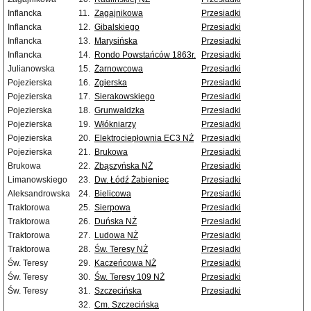
Inflancka
11.
Zagajnikowa
Przesiadki
Inflancka
12.
Gibalskiego
Przesiadki
Inflancka
13.
Marysińska
Przesiadki
Inflancka
14.
Rondo Powstańców 1863r.
Przesiadki
Julianowska
15.
Żarnowcowa
Przesiadki
Pojezierska
16.
Zgierska
Przesiadki
Pojezierska
17.
Sierakowskiego
Przesiadki
Pojezierska
18.
Grunwaldzka
Przesiadki
Pojezierska
19.
Włókniarzy
Przesiadki
Pojezierska
20.
Elektrociepłownia EC3 NŻ
Przesiadki
Pojezierska
21.
Brukowa
Przesiadki
Brukowa
22.
Zbąszyńska NŻ
Przesiadki
Limanowskiego
23.
Dw. Łódź Żabieniec
Przesiadki
Aleksandrowska
24.
Bielicowa
Przesiadki
Traktorowa
25.
Sierpowa
Przesiadki
Traktorowa
26.
Duńska NŻ
Przesiadki
Traktorowa
27.
Ludowa NŻ
Przesiadki
Traktorowa
28.
Św. Teresy NŻ
Przesiadki
Św. Teresy
29.
Kaczeńcowa NŻ
Przesiadki
Św. Teresy
30.
Św. Teresy 109 NŻ
Przesiadki
Św. Teresy
31.
Szczecińska
Przesiadki
32.
Cm. Szczecińska