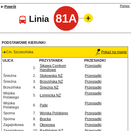
Pomoc
Powrót
81A
Linia
PODSTAWOWE KIERUNKI
Cm. Szczecińska
Pokaż na mapie
ULICA
PRZYSTANEK
PRZESIADKI
Sikawa Centrum
Przesiadki
1.
Handlowe
Śnieżna
2.
Stokowska NŻ
Przesiadki
Śnieżna
3.
Brzezińska NŻ
Przesiadki
Brzezińska
4.
Śnieżna NŻ
Przesiadki
Wojska
Przesiadki
5.
Łomnicka NŻ
Polskiego
Wojska
Przesiadki
6.
Palki
Polskiego
Sporna
7.
Wojska Polskiego
Przesiadki
Sporna
8.
Bracka
Przesiadki
Zagajnikowa
9.
Okopowa
Przesiadki
Zagajnikowa
10.
Radlińskiej NŻ
Przesiadki