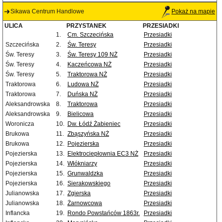
Sikawa Centrum Handlowe
Pokaż na mapie
ULICA
PRZYSTANEK
PRZESIADKI
1.
Cm. Szczecińska
Przesiadki
Szczecińska
2.
Św. Teresy
Przesiadki
Św. Teresy
3.
Św. Teresy 109 NŻ
Przesiadki
Św. Teresy
4.
Kaczeńcowa NŻ
Przesiadki
Św. Teresy
5.
Traktorowa NŻ
Przesiadki
Traktorowa
6.
Ludowa NŻ
Przesiadki
Traktorowa
7.
Duńska NŻ
Przesiadki
Aleksandrowska
8.
Traktorowa
Przesiadki
Aleksandrowska
9.
Bielicowa
Przesiadki
Woronicza
10.
Dw. Łódź Żabieniec
Przesiadki
Brukowa
11.
Zbąszyńska NŻ
Przesiadki
Brukowa
12.
Pojezierska
Przesiadki
Pojezierska
13.
Elektrociepłownia EC3 NŻ
Przesiadki
Pojezierska
14.
Włókniarzy
Przesiadki
Pojezierska
15.
Grunwaldzka
Przesiadki
Pojezierska
16.
Sierakowskiego
Przesiadki
Julianowska
17.
Zgierska
Przesiadki
Julianowska
18.
Żarnowcowa
Przesiadki
Inflancka
19.
Rondo Powstańców 1863r.
Przesiadki