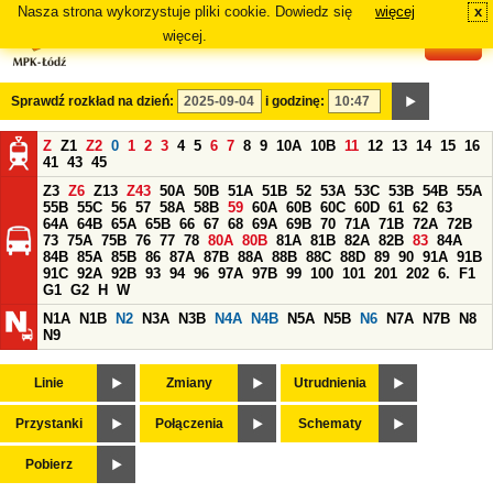
Nasza strona wykorzystuje pliki cookie. Dowiedz się
więcej
x
#
więcej.
Sprawdź rozkład na dzień:
i godzinę:
Z
Z1
Z2
0
1
2
3
4
5
6
7
8
9
10A
10B
11
12
13
14
15
16
41
43
45
Z3
Z6
Z13
Z43
50A
50B
51A
51B
52
53A
53C
53B
54B
55A
55B
55C
56
57
58A
58B
59
60A
60B
60C
60D
61
62
63
64A
64B
65A
65B
66
67
68
69A
69B
70
71A
71B
72A
72B
73
75A
75B
76
77
78
80A
80B
81A
81B
82A
82B
83
84A
84B
85A
85B
86
87A
87B
88A
88B
88C
88D
89
90
91A
91B
91C
92A
92B
93
94
96
97A
97B
99
100
101
201
202
6.
F1
G1
G2
H
W
N1A
N1B
N2
N3A
N3B
N4A
N4B
N5A
N5B
N6
N7A
N7B
N8
N9
Linie
Zmiany
Utrudnienia
Przystanki
Połączenia
Schematy
Pobierz