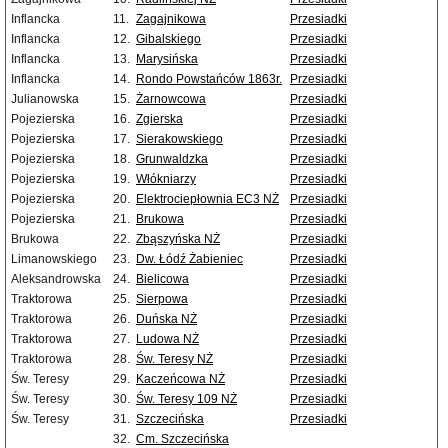
Inflancka
11.
Zagajnikowa
Przesiadki
Inflancka
12.
Gibalskiego
Przesiadki
Inflancka
13.
Marysińska
Przesiadki
Inflancka
14.
Rondo Powstańców 1863r.
Przesiadki
Julianowska
15.
Żarnowcowa
Przesiadki
Pojezierska
16.
Zgierska
Przesiadki
Pojezierska
17.
Sierakowskiego
Przesiadki
Pojezierska
18.
Grunwaldzka
Przesiadki
Pojezierska
19.
Włókniarzy
Przesiadki
Pojezierska
20.
Elektrociepłownia EC3 NŻ
Przesiadki
Pojezierska
21.
Brukowa
Przesiadki
Brukowa
22.
Zbąszyńska NŻ
Przesiadki
Limanowskiego
23.
Dw. Łódź Żabieniec
Przesiadki
Aleksandrowska
24.
Bielicowa
Przesiadki
Traktorowa
25.
Sierpowa
Przesiadki
Traktorowa
26.
Duńska NŻ
Przesiadki
Traktorowa
27.
Ludowa NŻ
Przesiadki
Traktorowa
28.
Św. Teresy NŻ
Przesiadki
Św. Teresy
29.
Kaczeńcowa NŻ
Przesiadki
Św. Teresy
30.
Św. Teresy 109 NŻ
Przesiadki
Św. Teresy
31.
Szczecińska
Przesiadki
32.
Cm. Szczecińska