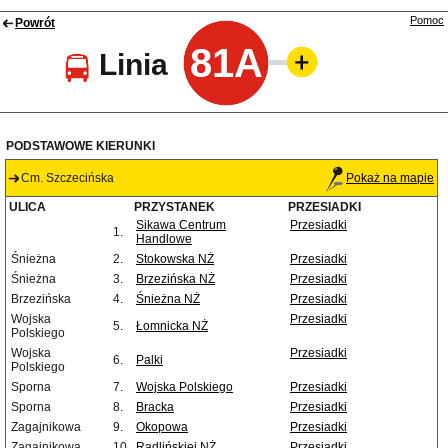
Pomoc
Powrót
81A
Linia
PODSTAWOWE KIERUNKI
Cm. Szczecińska
Pokaż na mapie
ULICA
PRZYSTANEK
PRZESIADKI
Sikawa Centrum
Przesiadki
1.
Handlowe
Śnieżna
2.
Stokowska NŻ
Przesiadki
Śnieżna
3.
Brzezińska NŻ
Przesiadki
Brzezińska
4.
Śnieżna NŻ
Przesiadki
Wojska
Przesiadki
5.
Łomnicka NŻ
Polskiego
Wojska
Przesiadki
6.
Palki
Polskiego
Sporna
7.
Wojska Polskiego
Przesiadki
Sporna
8.
Bracka
Przesiadki
Zagajnikowa
9.
Okopowa
Przesiadki
Zagajnikowa
10.
Radlińskiej NŻ
Przesiadki