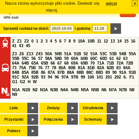
Nasza strona wykorzystuje pliki cookie. Dowiedz się
więcej
x
#
więcej.
Sprawdź rozkład na dzień:
i godzinę:
Z
Z1
Z2
0
1
2
3
4
5
6
7
8
9
10A
10B
11
12
13
14
15
16
41
43
45
Z3
Z6
Z13
Z43
50A
50B
51A
51B
52
53A
53C
53B
54B
55A
55B
55C
56
57
58A
58B
59
60A
60B
60C
60D
61
62
63
64A
64B
65A
65B
66
67
68
69A
69B
70
71A
71B
72A
72B
73
75A
75B
76
77
78
80A
80B
81A
81B
82A
82B
83
84A
84B
85A
85B
86
87A
87B
88A
88B
88C
88D
89
90
91A
91B
91C
92A
92B
93
94
96
97A
97B
99
100
101
201
202
6.
F1
G1
G2
H
W
N1A
N1B
N2
N3A
N3B
N4A
N4B
N5A
N5B
N6
N7A
N7B
N8
N9
Linie
Zmiany
Utrudnienia
Przystanki
Połączenia
Schematy
Pobierz