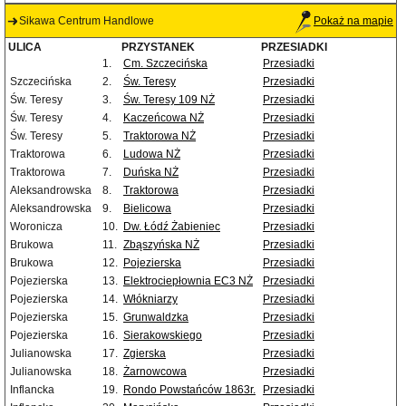
Sikawa Centrum Handlowe
Pokaż na mapie
ULICA
PRZYSTANEK
PRZESIADKI
1.
Cm. Szczecińska
Przesiadki
Szczecińska
2.
Św. Teresy
Przesiadki
Św. Teresy
3.
Św. Teresy 109 NŻ
Przesiadki
Św. Teresy
4.
Kaczeńcowa NŻ
Przesiadki
Św. Teresy
5.
Traktorowa NŻ
Przesiadki
Traktorowa
6.
Ludowa NŻ
Przesiadki
Traktorowa
7.
Duńska NŻ
Przesiadki
Aleksandrowska
8.
Traktorowa
Przesiadki
Aleksandrowska
9.
Bielicowa
Przesiadki
Woronicza
10.
Dw. Łódź Żabieniec
Przesiadki
Brukowa
11.
Zbąszyńska NŻ
Przesiadki
Brukowa
12.
Pojezierska
Przesiadki
Pojezierska
13.
Elektrociepłownia EC3 NŻ
Przesiadki
Pojezierska
14.
Włókniarzy
Przesiadki
Pojezierska
15.
Grunwaldzka
Przesiadki
Pojezierska
16.
Sierakowskiego
Przesiadki
Julianowska
17.
Zgierska
Przesiadki
Julianowska
18.
Żarnowcowa
Przesiadki
Inflancka
19.
Rondo Powstańców 1863r.
Przesiadki