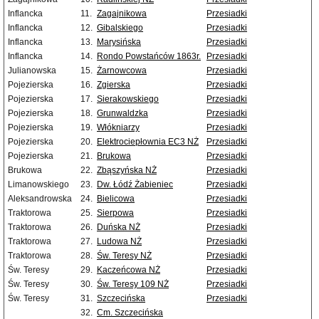
Inflancka
11.
Zagajnikowa
Przesiadki
Inflancka
12.
Gibalskiego
Przesiadki
Inflancka
13.
Marysińska
Przesiadki
Inflancka
14.
Rondo Powstańców 1863r.
Przesiadki
Julianowska
15.
Żarnowcowa
Przesiadki
Pojezierska
16.
Zgierska
Przesiadki
Pojezierska
17.
Sierakowskiego
Przesiadki
Pojezierska
18.
Grunwaldzka
Przesiadki
Pojezierska
19.
Włókniarzy
Przesiadki
Pojezierska
20.
Elektrociepłownia EC3 NŻ
Przesiadki
Pojezierska
21.
Brukowa
Przesiadki
Brukowa
22.
Zbąszyńska NŻ
Przesiadki
Limanowskiego
23.
Dw. Łódź Żabieniec
Przesiadki
Aleksandrowska
24.
Bielicowa
Przesiadki
Traktorowa
25.
Sierpowa
Przesiadki
Traktorowa
26.
Duńska NŻ
Przesiadki
Traktorowa
27.
Ludowa NŻ
Przesiadki
Traktorowa
28.
Św. Teresy NŻ
Przesiadki
Św. Teresy
29.
Kaczeńcowa NŻ
Przesiadki
Św. Teresy
30.
Św. Teresy 109 NŻ
Przesiadki
Św. Teresy
31.
Szczecińska
Przesiadki
32.
Cm. Szczecińska