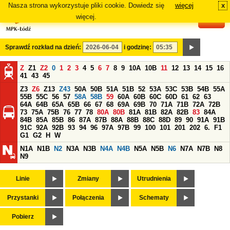
Nasza strona wykorzystuje pliki cookie. Dowiedz się
więcej
x
#
więcej.
Sprawdź rozkład na dzień:
i godzinę:
Z
Z1
Z2
0
1
2
3
4
5
6
7
8
9
10A
10B
11
12
13
14
15
16
41
43
45
Z3
Z6
Z13
Z43
50A
50B
51A
51B
52
53A
53C
53B
54B
55A
55B
55C
56
57
58A
58B
59
60A
60B
60C
60D
61
62
63
64A
64B
65A
65B
66
67
68
69A
69B
70
71A
71B
72A
72B
73
75A
75B
76
77
78
80A
80B
81A
81B
82A
82B
83
84A
84B
85A
85B
86
87A
87B
88A
88B
88C
88D
89
90
91A
91B
91C
92A
92B
93
94
96
97A
97B
99
100
101
201
202
6.
F1
G1
G2
H
W
N1A
N1B
N2
N3A
N3B
N4A
N4B
N5A
N5B
N6
N7A
N7B
N8
N9
Linie
Zmiany
Utrudnienia
Przystanki
Połączenia
Schematy
Pobierz