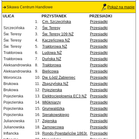
Sikawa Centrum Handlowe
Pokaż na mapie
ULICA
PRZYSTANEK
PRZESIADKI
1.
Cm. Szczecińska
Przesiadki
Szczecińska
2.
Św. Teresy
Przesiadki
Św. Teresy
3.
Św. Teresy 109 NŻ
Przesiadki
Św. Teresy
4.
Kaczeńcowa NŻ
Przesiadki
Św. Teresy
5.
Traktorowa NŻ
Przesiadki
Traktorowa
6.
Ludowa NŻ
Przesiadki
Traktorowa
7.
Duńska NŻ
Przesiadki
Aleksandrowska
8.
Traktorowa
Przesiadki
Aleksandrowska
9.
Bielicowa
Przesiadki
Woronicza
10.
Dw. Łódź Żabieniec
Przesiadki
Brukowa
11.
Zbąszyńska NŻ
Przesiadki
Brukowa
12.
Pojezierska
Przesiadki
Pojezierska
13.
Elektrociepłownia EC3 NŻ
Przesiadki
Pojezierska
14.
Włókniarzy
Przesiadki
Pojezierska
15.
Grunwaldzka
Przesiadki
Pojezierska
16.
Sierakowskiego
Przesiadki
Julianowska
17.
Zgierska
Przesiadki
Julianowska
18.
Żarnowcowa
Przesiadki
Inflancka
19.
Rondo Powstańców 1863r.
Przesiadki