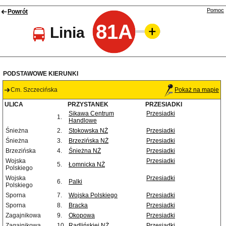
Pomoc
Powrót
81A
Linia
PODSTAWOWE KIERUNKI
Cm. Szczecińska
Pokaż na mapie
ULICA
PRZYSTANEK
PRZESIADKI
Sikawa Centrum
Przesiadki
1.
Handlowe
Śnieżna
2.
Stokowska NŻ
Przesiadki
Śnieżna
3.
Brzezińska NŻ
Przesiadki
Brzezińska
4.
Śnieżna NŻ
Przesiadki
Wojska
Przesiadki
5.
Łomnicka NŻ
Polskiego
Wojska
Przesiadki
6.
Palki
Polskiego
Sporna
7.
Wojska Polskiego
Przesiadki
Sporna
8.
Bracka
Przesiadki
Zagajnikowa
9.
Okopowa
Przesiadki
Zagajnikowa
10.
Radlińskiej NŻ
Przesiadki