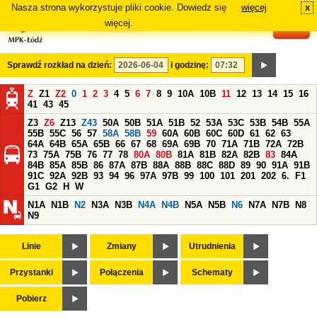
Nasza strona wykorzystuje pliki cookie. Dowiedz się
więcej
x
#
więcej.
Sprawdź rozkład na dzień:
i godzinę:
Z
Z1
Z2
0
1
2
3
4
5
6
7
8
9
10A
10B
11
12
13
14
15
16
41
43
45
Z3
Z6
Z13
Z43
50A
50B
51A
51B
52
53A
53C
53B
54B
55A
55B
55C
56
57
58A
58B
59
60A
60B
60C
60D
61
62
63
64A
64B
65A
65B
66
67
68
69A
69B
70
71A
71B
72A
72B
73
75A
75B
76
77
78
80A
80B
81A
81B
82A
82B
83
84A
84B
85A
85B
86
87A
87B
88A
88B
88C
88D
89
90
91A
91B
91C
92A
92B
93
94
96
97A
97B
99
100
101
201
202
6.
F1
G1
G2
H
W
N1A
N1B
N2
N3A
N3B
N4A
N4B
N5A
N5B
N6
N7A
N7B
N8
N9
Linie
Zmiany
Utrudnienia
Przystanki
Połączenia
Schematy
Pobierz