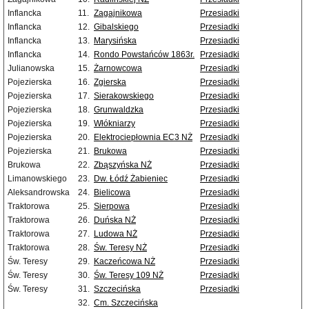
Inflancka
11.
Zagajnikowa
Przesiadki
Inflancka
12.
Gibalskiego
Przesiadki
Inflancka
13.
Marysińska
Przesiadki
Inflancka
14.
Rondo Powstańców 1863r.
Przesiadki
Julianowska
15.
Żarnowcowa
Przesiadki
Pojezierska
16.
Zgierska
Przesiadki
Pojezierska
17.
Sierakowskiego
Przesiadki
Pojezierska
18.
Grunwaldzka
Przesiadki
Pojezierska
19.
Włókniarzy
Przesiadki
Pojezierska
20.
Elektrociepłownia EC3 NŻ
Przesiadki
Pojezierska
21.
Brukowa
Przesiadki
Brukowa
22.
Zbąszyńska NŻ
Przesiadki
Limanowskiego
23.
Dw. Łódź Żabieniec
Przesiadki
Aleksandrowska
24.
Bielicowa
Przesiadki
Traktorowa
25.
Sierpowa
Przesiadki
Traktorowa
26.
Duńska NŻ
Przesiadki
Traktorowa
27.
Ludowa NŻ
Przesiadki
Traktorowa
28.
Św. Teresy NŻ
Przesiadki
Św. Teresy
29.
Kaczeńcowa NŻ
Przesiadki
Św. Teresy
30.
Św. Teresy 109 NŻ
Przesiadki
Św. Teresy
31.
Szczecińska
Przesiadki
32.
Cm. Szczecińska