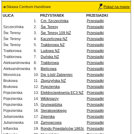
Sikawa Centrum Handlowe
Pokaż na mapie
ULICA
PRZYSTANEK
PRZESIADKI
1.
Cm. Szczecińska
Przesiadki
Szczecińska
2.
Św. Teresy
Przesiadki
Św. Teresy
3.
Św. Teresy 109 NŻ
Przesiadki
Św. Teresy
4.
Kaczeńcowa NŻ
Przesiadki
Św. Teresy
5.
Traktorowa NŻ
Przesiadki
Traktorowa
6.
Ludowa NŻ
Przesiadki
Traktorowa
7.
Duńska NŻ
Przesiadki
Aleksandrowska
8.
Traktorowa
Przesiadki
Aleksandrowska
9.
Bielicowa
Przesiadki
Woronicza
10.
Dw. Łódź Żabieniec
Przesiadki
Brukowa
11.
Zbąszyńska NŻ
Przesiadki
Brukowa
12.
Pojezierska
Przesiadki
Pojezierska
13.
Elektrociepłownia EC3 NŻ
Przesiadki
Pojezierska
14.
Włókniarzy
Przesiadki
Pojezierska
15.
Grunwaldzka
Przesiadki
Pojezierska
16.
Sierakowskiego
Przesiadki
Julianowska
17.
Zgierska
Przesiadki
Julianowska
18.
Żarnowcowa
Przesiadki
Inflancka
19.
Rondo Powstańców 1863r.
Przesiadki