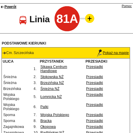
Pomoc
Powrót
81A
Linia
PODSTAWOWE KIERUNKI
Cm. Szczecińska
Pokaż na mapie
ULICA
PRZYSTANEK
PRZESIADKI
Sikawa Centrum
Przesiadki
1.
Handlowe
Śnieżna
2.
Stokowska NŻ
Przesiadki
Śnieżna
3.
Brzezińska NŻ
Przesiadki
Brzezińska
4.
Śnieżna NŻ
Przesiadki
Wojska
Przesiadki
5.
Łomnicka NŻ
Polskiego
Wojska
Przesiadki
6.
Palki
Polskiego
Sporna
7.
Wojska Polskiego
Przesiadki
Sporna
8.
Bracka
Przesiadki
Zagajnikowa
9.
Okopowa
Przesiadki
Zagajnikowa
10.
Radlińskiej NŻ
Przesiadki