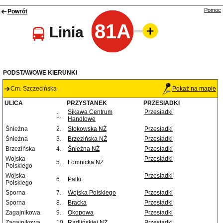
Pomoc
Powrót
81A
Linia
PODSTAWOWE KIERUNKI
Cm. Szczecińska
Pokaż na mapie
ULICA
PRZYSTANEK
PRZESIADKI
Sikawa Centrum
Przesiadki
1.
Handlowe
Śnieżna
2.
Stokowska NŻ
Przesiadki
Śnieżna
3.
Brzezińska NŻ
Przesiadki
Brzezińska
4.
Śnieżna NŻ
Przesiadki
Wojska
Przesiadki
5.
Łomnicka NŻ
Polskiego
Wojska
Przesiadki
6.
Palki
Polskiego
Sporna
7.
Wojska Polskiego
Przesiadki
Sporna
8.
Bracka
Przesiadki
Zagajnikowa
9.
Okopowa
Przesiadki
Zagajnikowa
10.
Radlińskiej NŻ
Przesiadki