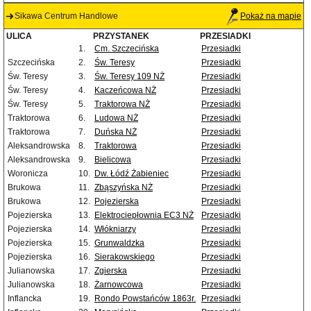
Sikawa Centrum Handlowe
Pokaż na mapie
ULICA
PRZYSTANEK
PRZESIADKI
1.
Cm. Szczecińska
Przesiadki
Szczecińska
2.
Św. Teresy
Przesiadki
Św. Teresy
3.
Św. Teresy 109 NŻ
Przesiadki
Św. Teresy
4.
Kaczeńcowa NŻ
Przesiadki
Św. Teresy
5.
Traktorowa NŻ
Przesiadki
Traktorowa
6.
Ludowa NŻ
Przesiadki
Traktorowa
7.
Duńska NŻ
Przesiadki
Aleksandrowska
8.
Traktorowa
Przesiadki
Aleksandrowska
9.
Bielicowa
Przesiadki
Woronicza
10.
Dw. Łódź Żabieniec
Przesiadki
Brukowa
11.
Zbąszyńska NŻ
Przesiadki
Brukowa
12.
Pojezierska
Przesiadki
Pojezierska
13.
Elektrociepłownia EC3 NŻ
Przesiadki
Pojezierska
14.
Włókniarzy
Przesiadki
Pojezierska
15.
Grunwaldzka
Przesiadki
Pojezierska
16.
Sierakowskiego
Przesiadki
Julianowska
17.
Zgierska
Przesiadki
Julianowska
18.
Żarnowcowa
Przesiadki
Inflancka
19.
Rondo Powstańców 1863r.
Przesiadki