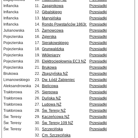
Inflancka
11.
Zagajnikowa
Przesiadki
Inflancka
12.
Gibalskiego
Przesiadki
Inflancka
13.
Marysińska
Przesiadki
Inflancka
14.
Rondo Powstańców 1863r.
Przesiadki
Julianowska
15.
Żarnowcowa
Przesiadki
Pojezierska
16.
Zgierska
Przesiadki
Pojezierska
17.
Sierakowskiego
Przesiadki
Pojezierska
18.
Grunwaldzka
Przesiadki
Pojezierska
19.
Włókniarzy
Przesiadki
Pojezierska
20.
Elektrociepłownia EC3 NŻ
Przesiadki
Pojezierska
21.
Brukowa
Przesiadki
Brukowa
22.
Zbąszyńska NŻ
Przesiadki
Limanowskiego
23.
Dw. Łódź Żabieniec
Przesiadki
Aleksandrowska
24.
Bielicowa
Przesiadki
Traktorowa
25.
Sierpowa
Przesiadki
Traktorowa
26.
Duńska NŻ
Przesiadki
Traktorowa
27.
Ludowa NŻ
Przesiadki
Traktorowa
28.
Św. Teresy NŻ
Przesiadki
Św. Teresy
29.
Kaczeńcowa NŻ
Przesiadki
Św. Teresy
30.
Św. Teresy 109 NŻ
Przesiadki
Św. Teresy
31.
Szczecińska
Przesiadki
32.
Cm. Szczecińska