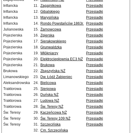
Inflancka
11.
Zagajnikowa
Przesiadki
Inflancka
12.
Gibalskiego
Przesiadki
Inflancka
13.
Marysińska
Przesiadki
Inflancka
14.
Rondo Powstańców 1863r.
Przesiadki
Julianowska
15.
Żarnowcowa
Przesiadki
Pojezierska
16.
Zgierska
Przesiadki
Pojezierska
17.
Sierakowskiego
Przesiadki
Pojezierska
18.
Grunwaldzka
Przesiadki
Pojezierska
19.
Włókniarzy
Przesiadki
Pojezierska
20.
Elektrociepłownia EC3 NŻ
Przesiadki
Pojezierska
21.
Brukowa
Przesiadki
Brukowa
22.
Zbąszyńska NŻ
Przesiadki
Limanowskiego
23.
Dw. Łódź Żabieniec
Przesiadki
Aleksandrowska
24.
Bielicowa
Przesiadki
Traktorowa
25.
Sierpowa
Przesiadki
Traktorowa
26.
Duńska NŻ
Przesiadki
Traktorowa
27.
Ludowa NŻ
Przesiadki
Traktorowa
28.
Św. Teresy NŻ
Przesiadki
Św. Teresy
29.
Kaczeńcowa NŻ
Przesiadki
Św. Teresy
30.
Św. Teresy 109 NŻ
Przesiadki
Św. Teresy
31.
Szczecińska
Przesiadki
32.
Cm. Szczecińska