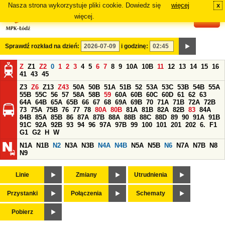
Nasza strona wykorzystuje pliki cookie. Dowiedz się
więcej
x
#
więcej.
Sprawdź rozkład na dzień:
i godzinę:
Z
Z1
Z2
0
1
2
3
4
5
6
7
8
9
10A
10B
11
12
13
14
15
16
41
43
45
Z3
Z6
Z13
Z43
50A
50B
51A
51B
52
53A
53C
53B
54B
55A
55B
55C
56
57
58A
58B
59
60A
60B
60C
60D
61
62
63
64A
64B
65A
65B
66
67
68
69A
69B
70
71A
71B
72A
72B
73
75A
75B
76
77
78
80A
80B
81A
81B
82A
82B
83
84A
84B
85A
85B
86
87A
87B
88A
88B
88C
88D
89
90
91A
91B
91C
92A
92B
93
94
96
97A
97B
99
100
101
201
202
6.
F1
G1
G2
H
W
N1A
N1B
N2
N3A
N3B
N4A
N4B
N5A
N5B
N6
N7A
N7B
N8
N9
Linie
Zmiany
Utrudnienia
Przystanki
Połączenia
Schematy
Pobierz