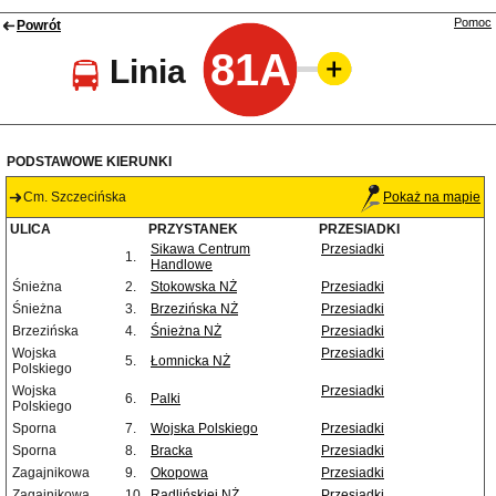
Pomoc
Powrót
81A
Linia
PODSTAWOWE KIERUNKI
Cm. Szczecińska
Pokaż na mapie
ULICA
PRZYSTANEK
PRZESIADKI
Sikawa Centrum
Przesiadki
1.
Handlowe
Śnieżna
2.
Stokowska NŻ
Przesiadki
Śnieżna
3.
Brzezińska NŻ
Przesiadki
Brzezińska
4.
Śnieżna NŻ
Przesiadki
Wojska
Przesiadki
5.
Łomnicka NŻ
Polskiego
Wojska
Przesiadki
6.
Palki
Polskiego
Sporna
7.
Wojska Polskiego
Przesiadki
Sporna
8.
Bracka
Przesiadki
Zagajnikowa
9.
Okopowa
Przesiadki
Zagajnikowa
10.
Radlińskiej NŻ
Przesiadki