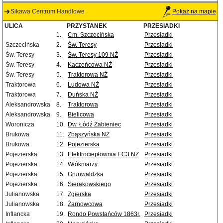
Sikawa Centrum Handlowe
Pokaż na mapie
ULICA
PRZYSTANEK
PRZESIADKI
1.
Cm. Szczecińska
Przesiadki
Szczecińska
2.
Św. Teresy
Przesiadki
Św. Teresy
3.
Św. Teresy 109 NŻ
Przesiadki
Św. Teresy
4.
Kaczeńcowa NŻ
Przesiadki
Św. Teresy
5.
Traktorowa NŻ
Przesiadki
Traktorowa
6.
Ludowa NŻ
Przesiadki
Traktorowa
7.
Duńska NŻ
Przesiadki
Aleksandrowska
8.
Traktorowa
Przesiadki
Aleksandrowska
9.
Bielicowa
Przesiadki
Woronicza
10.
Dw. Łódź Żabieniec
Przesiadki
Brukowa
11.
Zbąszyńska NŻ
Przesiadki
Brukowa
12.
Pojezierska
Przesiadki
Pojezierska
13.
Elektrociepłownia EC3 NŻ
Przesiadki
Pojezierska
14.
Włókniarzy
Przesiadki
Pojezierska
15.
Grunwaldzka
Przesiadki
Pojezierska
16.
Sierakowskiego
Przesiadki
Julianowska
17.
Zgierska
Przesiadki
Julianowska
18.
Żarnowcowa
Przesiadki
Inflancka
19.
Rondo Powstańców 1863r.
Przesiadki