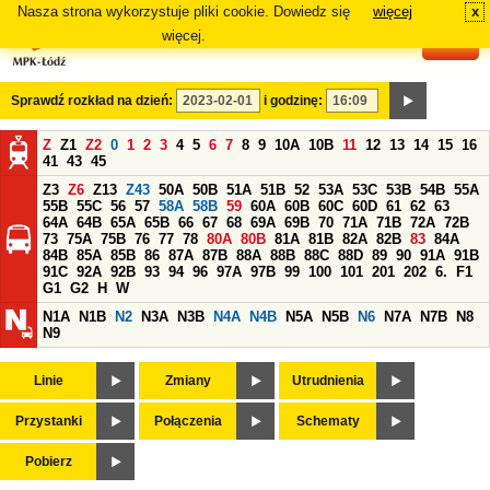
Nasza strona wykorzystuje pliki cookie. Dowiedz się
więcej
x
#
więcej.
Sprawdź rozkład na dzień:
i godzinę:
Z
Z1
Z2
0
1
2
3
4
5
6
7
8
9
10A
10B
11
12
13
14
15
16
41
43
45
Z3
Z6
Z13
Z43
50A
50B
51A
51B
52
53A
53C
53B
54B
55A
55B
55C
56
57
58A
58B
59
60A
60B
60C
60D
61
62
63
64A
64B
65A
65B
66
67
68
69A
69B
70
71A
71B
72A
72B
73
75A
75B
76
77
78
80A
80B
81A
81B
82A
82B
83
84A
84B
85A
85B
86
87A
87B
88A
88B
88C
88D
89
90
91A
91B
91C
92A
92B
93
94
96
97A
97B
99
100
101
201
202
6.
F1
G1
G2
H
W
N1A
N1B
N2
N3A
N3B
N4A
N4B
N5A
N5B
N6
N7A
N7B
N8
N9
Linie
Zmiany
Utrudnienia
Przystanki
Połączenia
Schematy
Pobierz