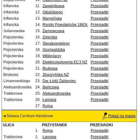
Inflancka
11.
Zagajnikowa
Przesiadki
Inflancka
12.
Gibalskiego
Przesiadki
Inflancka
13.
Marysińska
Przesiadki
Inflancka
14.
Rondo Powstańców 1863r.
Przesiadki
Julianowska
15.
Żarnowcowa
Przesiadki
Pojezierska
16.
Zgierska
Przesiadki
Pojezierska
17.
Sierakowskiego
Przesiadki
Pojezierska
18.
Grunwaldzka
Przesiadki
Pojezierska
19.
Włókniarzy
Przesiadki
Pojezierska
20.
Elektrociepłownia EC3 NŻ
Przesiadki
Pojezierska
21.
Brukowa
Przesiadki
Brukowa
22.
Zbąszyńska NŻ
Przesiadki
Limanowskiego
23.
Dw. Łódź Żabieniec
Przesiadki
Aleksandrowska
24.
Bielicowa
Przesiadki
Traktorowa
25.
Aleksandrowska
Przesiadki
Traktorowa
26.
Łanowa
Przesiadki
27.
Rojna
Sikawa Centrum Handlowe
Pokaż na mapie
ULICA
PRZYSTANEK
PRZESIADKI
1.
Rojna
Przesiadki
Traktorowa
2.
Łanowa
Przesiadki