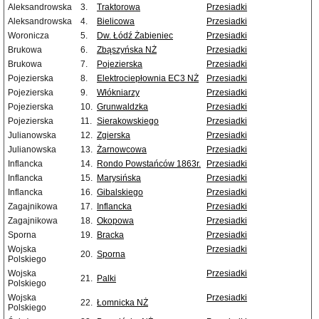
Aleksandrowska
3.
Traktorowa
Przesiadki
Aleksandrowska
4.
Bielicowa
Przesiadki
Woronicza
5.
Dw. Łódź Żabieniec
Przesiadki
Brukowa
6.
Zbąszyńska NŻ
Przesiadki
Brukowa
7.
Pojezierska
Przesiadki
Pojezierska
8.
Elektrociepłownia EC3 NŻ
Przesiadki
Pojezierska
9.
Włókniarzy
Przesiadki
Pojezierska
10.
Grunwaldzka
Przesiadki
Pojezierska
11.
Sierakowskiego
Przesiadki
Julianowska
12.
Zgierska
Przesiadki
Julianowska
13.
Żarnowcowa
Przesiadki
Inflancka
14.
Rondo Powstańców 1863r.
Przesiadki
Inflancka
15.
Marysińska
Przesiadki
Inflancka
16.
Gibalskiego
Przesiadki
Zagajnikowa
17.
Inflancka
Przesiadki
Zagajnikowa
18.
Okopowa
Przesiadki
Sporna
19.
Bracka
Przesiadki
Wojska
Przesiadki
20.
Sporna
Polskiego
Wojska
Przesiadki
21.
Palki
Polskiego
Wojska
Przesiadki
22.
Łomnicka NŻ
Polskiego