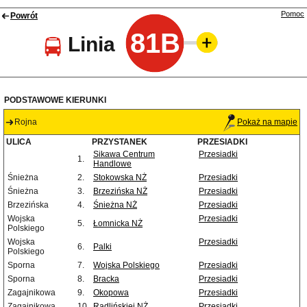
Pomoc
Powrót
81B
Linia
PODSTAWOWE KIERUNKI
Rojna
Pokaż na mapie
ULICA
PRZYSTANEK
PRZESIADKI
Sikawa Centrum
Przesiadki
1.
Handlowe
Śnieżna
2.
Stokowska NŻ
Przesiadki
Śnieżna
3.
Brzezińska NŻ
Przesiadki
Brzezińska
4.
Śnieżna NŻ
Przesiadki
Wojska
Przesiadki
5.
Łomnicka NŻ
Polskiego
Wojska
Przesiadki
6.
Palki
Polskiego
Sporna
7.
Wojska Polskiego
Przesiadki
Sporna
8.
Bracka
Przesiadki
Zagajnikowa
9.
Okopowa
Przesiadki
Zagajnikowa
10.
Radlińskiej NŻ
Przesiadki