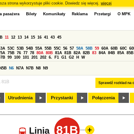
sza strona wykorzystuje pliki cookie. Dowiedz się więcej.
więcej
a pasażera
Bilety
Komunikaty
Reklama
Przetargi
O MPK
0B
11
12
13
14
15
16
41
43
45
53A
53C
53B
54B
55A
55B
55C
56
57
58A
58B
59
60A
60B
60C
60
75A
75B
76
77
78
80A
80B
81A
81B
82A
82B
83
84A
84B
85A
85B
97B
99
100
101
201
202
6.
F1
G1
G2
H
W
N5B
N6
N7A
N7B
N8
N9
a 81B
Sprawdź rozkład na d
Utrudnienia
Przystanki
Połączenia
81B
Linia