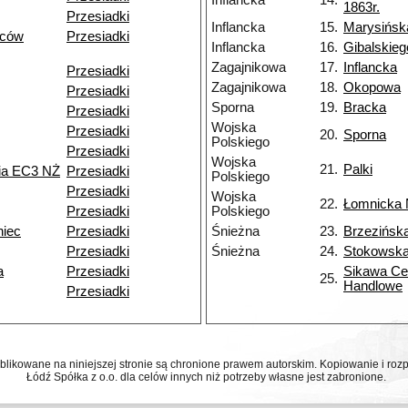
Inflancka
14.
1863r.
Przesiadki
Inflancka
15.
Marysińsk
ńców
Przesiadki
Inflancka
16.
Gibalskieg
Zagajnikowa
17.
Inflancka
Przesiadki
Zagajnikowa
18.
Okopowa
Przesiadki
Sporna
19.
Bracka
Przesiadki
Wojska
Przesiadki
20.
Sporna
Polskiego
Przesiadki
Wojska
21.
Palki
nia EC3 NŻ
Przesiadki
Polskiego
Przesiadki
Wojska
22.
Łomnicka
Przesiadki
Polskiego
niec
Przesiadki
Śnieżna
23.
Brzezińsk
Przesiadki
Śnieżna
24.
Stokowsk
a
Przesiadki
Sikawa Ce
25.
Handlowe
Przesiadki
ublikowane na niniejszej stronie są chronione prawem autorskim. Kopiowanie i r
Łódź Spółka z o.o. dla celów innych niż potrzeby własne jest zabronione.