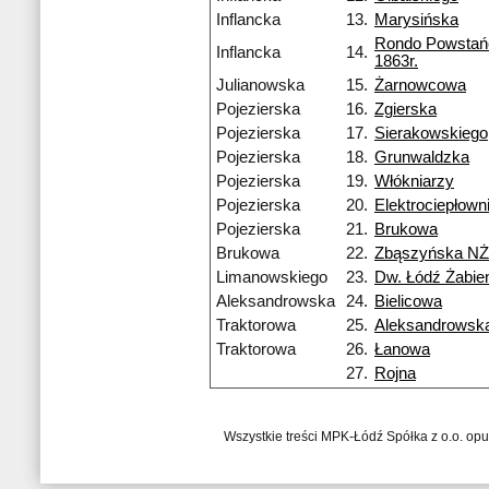
Inflancka
13.
Marysińska
Rondo Powsta
Inflancka
14.
1863r.
Julianowska
15.
Żarnowcowa
Pojezierska
16.
Zgierska
Pojezierska
17.
Sierakowskiego
Pojezierska
18.
Grunwaldzka
Pojezierska
19.
Włókniarzy
Pojezierska
20.
Elektrociepłow
Pojezierska
21.
Brukowa
Brukowa
22.
Zbąszyńska NŻ
Limanowskiego
23.
Dw. Łódź Żabie
Aleksandrowska
24.
Bielicowa
Traktorowa
25.
Aleksandrowsk
Traktorowa
26.
Łanowa
27.
Rojna
Wszystkie treści MPK-Łódź Spółka z o.o. op