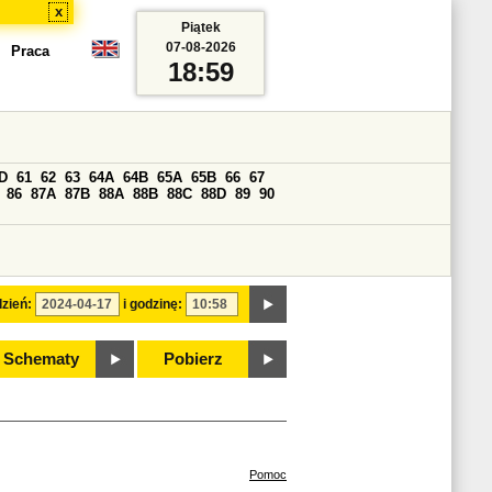
x
Piątek
07-08-2026
Praca
18:59
D
61
62
63
64A
64B
65A
65B
66
67
86
87A
87B
88A
88B
88C
88D
89
90
zień:
i godzinę:
Schematy
Pobierz
Pomoc