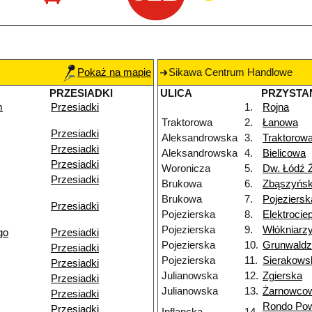
Pokaż na mapie
Sikawa Centrum Handlowe
PRZESIADKI
ULICA
PRZYSTA
m
Przesiadki
1.
Rojna
Traktorowa
2.
Łanowa
Przesiadki
Aleksandrowska
3.
Traktorow
Przesiadki
Aleksandrowska
4.
Bielicowa
Przesiadki
Woronicza
5.
Dw. Łódź 
Przesiadki
Brukowa
6.
Zbąszyńs
Brukowa
7.
Pojeziersk
Przesiadki
Pojezierska
8.
Elektroci
Pojezierska
9.
Włókniarz
go
Przesiadki
Pojezierska
10.
Grunwald
Przesiadki
Pojezierska
11.
Sierakows
Przesiadki
Julianowska
12.
Zgierska
Przesiadki
Julianowska
13.
Żarnowco
Przesiadki
Rondo Po
Przesiadki