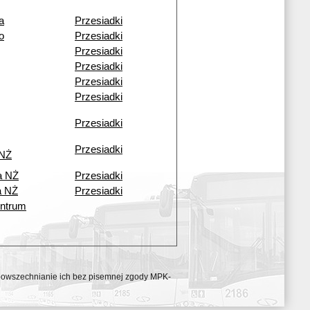
a
Przesiadki
o
Przesiadki
Przesiadki
Przesiadki
Przesiadki
Przesiadki
Przesiadki
Przesiadki
 NŻ
a NŻ
Przesiadki
a NŻ
Przesiadki
ntrum
ozpowszechnianie ich bez pisemnej zgody MPK-