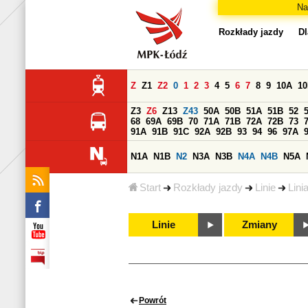
Na
Rozkłady jazdy
Dl
Z
Z1
Z2
0
1
2
3
4
5
6
7
8
9
10A
1
Z3
Z6
Z13
Z43
50A
50B
51A
51B
52
68
69A
69B
70
71A
71B
72A
72B
73
91A
91B
91C
92A
92B
93
94
96
97A
N1A
N1B
N2
N3A
N3B
N4A
N4B
N5A
Start
Rozkłady jazdy
Linie
Lini
Linie
Zmiany
Powrót