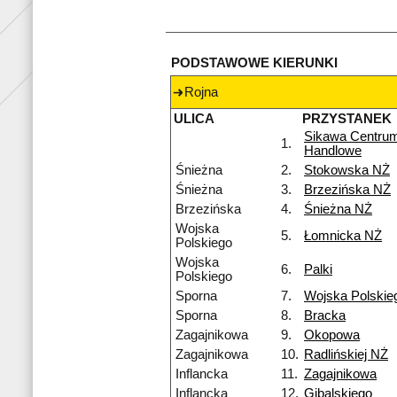
PODSTAWOWE KIERUNKI
Rojna
ULICA
PRZYSTANEK
Sikawa Centru
1.
Handlowe
Śnieżna
2.
Stokowska NŻ
Śnieżna
3.
Brzezińska NŻ
Brzezińska
4.
Śnieżna NŻ
Wojska
5.
Łomnicka NŻ
Polskiego
Wojska
6.
Palki
Polskiego
Sporna
7.
Wojska Polskie
Sporna
8.
Bracka
Zagajnikowa
9.
Okopowa
Zagajnikowa
10.
Radlińskiej NŻ
Inflancka
11.
Zagajnikowa
Inflancka
12.
Gibalskiego