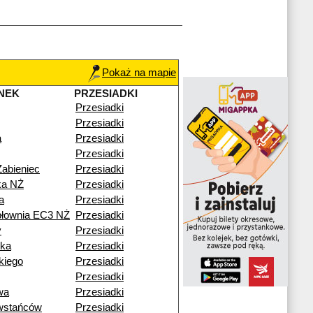
Pokaż na mapie
NEK
PRZESIADKI
Przesiadki
Przesiadki
a
Przesiadki
Przesiadki
Żabieniec
Przesiadki
ka NŻ
Przesiadki
a
Przesiadki
epłownia EC3 NŻ
Przesiadki
y
Przesiadki
zka
Przesiadki
kiego
Przesiadki
Przesiadki
wa
Przesiadki
wstańców
Przesiadki