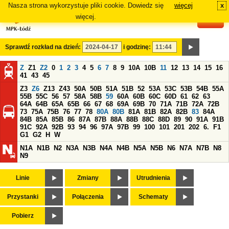
Nasza strona wykorzystuje pliki cookie. Dowiedz się
więcej
x
#
więcej.
Sprawdź rozkład na dzień:
i godzinę:
Z
Z1
Z2
0
1
2
3
4
5
6
7
8
9
10A
10B
11
12
13
14
15
16
41
43
45
Z3
Z6
Z13
Z43
50A
50B
51A
51B
52
53A
53C
53B
54B
55A
55B
55C
56
57
58A
58B
59
60A
60B
60C
60D
61
62
63
64A
64B
65A
65B
66
67
68
69A
69B
70
71A
71B
72A
72B
73
75A
75B
76
77
78
80A
80B
81A
81B
82A
82B
83
84A
84B
85A
85B
86
87A
87B
88A
88B
88C
88D
89
90
91A
91B
91C
92A
92B
93
94
96
97A
97B
99
100
101
201
202
6.
F1
G1
G2
H
W
N1A
N1B
N2
N3A
N3B
N4A
N4B
N5A
N5B
N6
N7A
N7B
N8
N9
Linie
Zmiany
Utrudnienia
Przystanki
Połączenia
Schematy
Pobierz