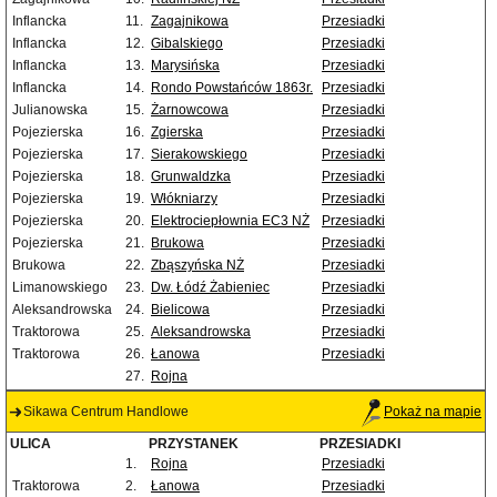
Inflancka
11.
Zagajnikowa
Przesiadki
Inflancka
12.
Gibalskiego
Przesiadki
Inflancka
13.
Marysińska
Przesiadki
Inflancka
14.
Rondo Powstańców 1863r.
Przesiadki
Julianowska
15.
Żarnowcowa
Przesiadki
Pojezierska
16.
Zgierska
Przesiadki
Pojezierska
17.
Sierakowskiego
Przesiadki
Pojezierska
18.
Grunwaldzka
Przesiadki
Pojezierska
19.
Włókniarzy
Przesiadki
Pojezierska
20.
Elektrociepłownia EC3 NŻ
Przesiadki
Pojezierska
21.
Brukowa
Przesiadki
Brukowa
22.
Zbąszyńska NŻ
Przesiadki
Limanowskiego
23.
Dw. Łódź Żabieniec
Przesiadki
Aleksandrowska
24.
Bielicowa
Przesiadki
Traktorowa
25.
Aleksandrowska
Przesiadki
Traktorowa
26.
Łanowa
Przesiadki
27.
Rojna
Sikawa Centrum Handlowe
Pokaż na mapie
ULICA
PRZYSTANEK
PRZESIADKI
1.
Rojna
Przesiadki
Traktorowa
2.
Łanowa
Przesiadki