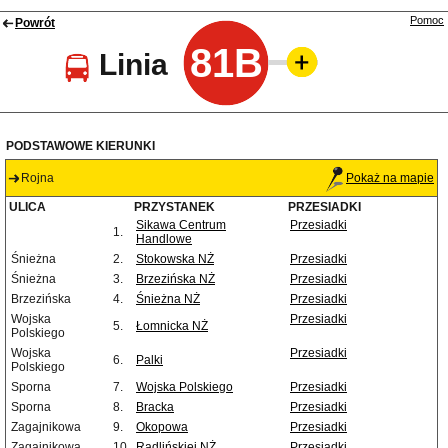
Pomoc
Powrót
81B
Linia
PODSTAWOWE KIERUNKI
Rojna
Pokaż na mapie
ULICA
PRZYSTANEK
PRZESIADKI
Sikawa Centrum
Przesiadki
1.
Handlowe
Śnieżna
2.
Stokowska NŻ
Przesiadki
Śnieżna
3.
Brzezińska NŻ
Przesiadki
Brzezińska
4.
Śnieżna NŻ
Przesiadki
Wojska
Przesiadki
5.
Łomnicka NŻ
Polskiego
Wojska
Przesiadki
6.
Palki
Polskiego
Sporna
7.
Wojska Polskiego
Przesiadki
Sporna
8.
Bracka
Przesiadki
Zagajnikowa
9.
Okopowa
Przesiadki
Zagajnikowa
10.
Radlińskiej NŻ
Przesiadki