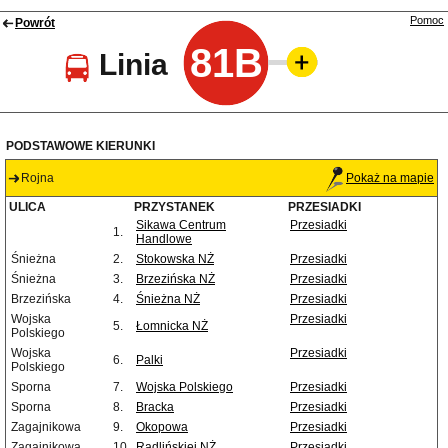
Pomoc
Powrót
81B
Linia
PODSTAWOWE KIERUNKI
Rojna
Pokaż na mapie
ULICA
PRZYSTANEK
PRZESIADKI
Sikawa Centrum
Przesiadki
1.
Handlowe
Śnieżna
2.
Stokowska NŻ
Przesiadki
Śnieżna
3.
Brzezińska NŻ
Przesiadki
Brzezińska
4.
Śnieżna NŻ
Przesiadki
Wojska
Przesiadki
5.
Łomnicka NŻ
Polskiego
Wojska
Przesiadki
6.
Palki
Polskiego
Sporna
7.
Wojska Polskiego
Przesiadki
Sporna
8.
Bracka
Przesiadki
Zagajnikowa
9.
Okopowa
Przesiadki
Zagajnikowa
10.
Radlińskiej NŻ
Przesiadki