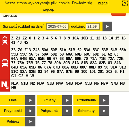
Nasza strona wykorzystuje pliki cookie. Dowiedz się
więcej
x
#
więcej.
Sprawdź rozkład na dzień:
i godzinę:
Z
Z1
Z2
0
1
2
3
4
5
6
7
8
9
10A
10B
11
12
13
14
15
16
41
43
45
Z3
Z6
Z13
Z43
50A
50B
51A
51B
52
53A
53C
53B
54B
55A
55B
55C
56
57
58A
58B
59
60A
60B
60C
60D
61
62
63
64A
64B
65A
65B
66
67
68
69A
69B
70
71A
71B
72A
72B
73
75A
75B
76
77
78
80A
80B
81A
81B
82A
82B
83
84A
84B
85A
85B
86
87A
87B
88A
88B
88C
88D
89
90
91A
91B
91C
92A
92B
93
94
96
97A
97B
99
100
101
201
202
6.
F1
G1
G2
H
W
N1A
N1B
N2
N3A
N3B
N4A
N4B
N5A
N5B
N6
N7A
N7B
N8
N9
Linie
Zmiany
Utrudnienia
Przystanki
Połączenia
Schematy
Pobierz