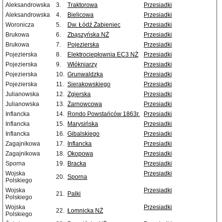
Aleksandrowska
3.
Traktorowa
Przesiadki
Aleksandrowska
4.
Bielicowa
Przesiadki
Woronicza
5.
Dw. Łódź Żabieniec
Przesiadki
Brukowa
6.
Zbąszyńska NŻ
Przesiadki
Brukowa
7.
Pojezierska
Przesiadki
Pojezierska
8.
Elektrociepłownia EC3 NŻ
Przesiadki
Pojezierska
9.
Włókniarzy
Przesiadki
Pojezierska
10.
Grunwaldzka
Przesiadki
Pojezierska
11.
Sierakowskiego
Przesiadki
Julianowska
12.
Zgierska
Przesiadki
Julianowska
13.
Żarnowcowa
Przesiadki
Inflancka
14.
Rondo Powstańców 1863r.
Przesiadki
Inflancka
15.
Marysińska
Przesiadki
Inflancka
16.
Gibalskiego
Przesiadki
Zagajnikowa
17.
Inflancka
Przesiadki
Zagajnikowa
18.
Okopowa
Przesiadki
Sporna
19.
Bracka
Przesiadki
Wojska
Przesiadki
20.
Sporna
Polskiego
Wojska
Przesiadki
21.
Palki
Polskiego
Wojska
Przesiadki
22.
Łomnicka NŻ
Polskiego