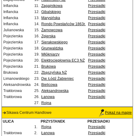
Inflancka
11.
Zagajnikowa
Przesiadki
Inflancka
12.
Gibalskiego
Przesiadki
Inflancka
13.
Marysińska
Przesiadki
Inflancka
14.
Rondo Powstańców 1863r.
Przesiadki
Julianowska
15.
Żarnowcowa
Przesiadki
Pojezierska
16.
Zgierska
Przesiadki
Pojezierska
17.
Sierakowskiego
Przesiadki
Pojezierska
18.
Grunwaldzka
Przesiadki
Pojezierska
19.
Włókniarzy
Przesiadki
Pojezierska
20.
Elektrociepłownia EC3 NŻ
Przesiadki
Pojezierska
21.
Brukowa
Przesiadki
Brukowa
22.
Zbąszyńska NŻ
Przesiadki
Limanowskiego
23.
Dw. Łódź Żabieniec
Przesiadki
Aleksandrowska
24.
Bielicowa
Przesiadki
Traktorowa
25.
Aleksandrowska
Przesiadki
Traktorowa
26.
Łanowa
Przesiadki
27.
Rojna
Sikawa Centrum Handlowe
Pokaż na mapie
ULICA
PRZYSTANEK
PRZESIADKI
1.
Rojna
Przesiadki
Traktorowa
2.
Łanowa
Przesiadki