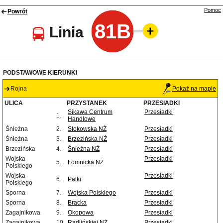
Pomoc
Powrót
81B
Linia
PODSTAWOWE KIERUNKI
Rojna
Pokaż na mapie
ULICA
PRZYSTANEK
PRZESIADKI
Sikawa Centrum
Przesiadki
1.
Handlowe
Śnieżna
2.
Stokowska NŻ
Przesiadki
Śnieżna
3.
Brzezińska NŻ
Przesiadki
Brzezińska
4.
Śnieżna NŻ
Przesiadki
Wojska
Przesiadki
5.
Łomnicka NŻ
Polskiego
Wojska
Przesiadki
6.
Palki
Polskiego
Sporna
7.
Wojska Polskiego
Przesiadki
Sporna
8.
Bracka
Przesiadki
Zagajnikowa
9.
Okopowa
Przesiadki
Zagajnikowa
10.
Radlińskiej NŻ
Przesiadki