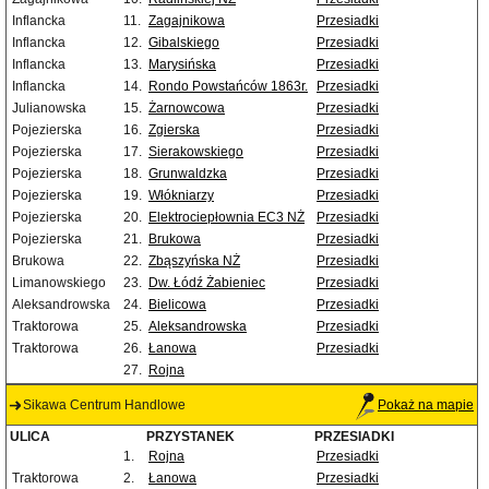
Inflancka
11.
Zagajnikowa
Przesiadki
Inflancka
12.
Gibalskiego
Przesiadki
Inflancka
13.
Marysińska
Przesiadki
Inflancka
14.
Rondo Powstańców 1863r.
Przesiadki
Julianowska
15.
Żarnowcowa
Przesiadki
Pojezierska
16.
Zgierska
Przesiadki
Pojezierska
17.
Sierakowskiego
Przesiadki
Pojezierska
18.
Grunwaldzka
Przesiadki
Pojezierska
19.
Włókniarzy
Przesiadki
Pojezierska
20.
Elektrociepłownia EC3 NŻ
Przesiadki
Pojezierska
21.
Brukowa
Przesiadki
Brukowa
22.
Zbąszyńska NŻ
Przesiadki
Limanowskiego
23.
Dw. Łódź Żabieniec
Przesiadki
Aleksandrowska
24.
Bielicowa
Przesiadki
Traktorowa
25.
Aleksandrowska
Przesiadki
Traktorowa
26.
Łanowa
Przesiadki
27.
Rojna
Sikawa Centrum Handlowe
Pokaż na mapie
ULICA
PRZYSTANEK
PRZESIADKI
1.
Rojna
Przesiadki
Traktorowa
2.
Łanowa
Przesiadki