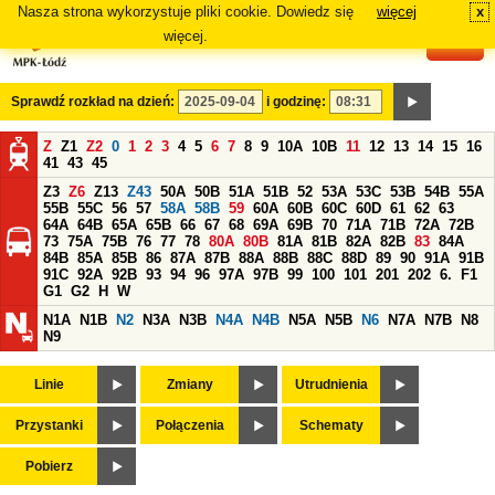
Nasza strona wykorzystuje pliki cookie. Dowiedz się
więcej
x
#
więcej.
Sprawdź rozkład na dzień:
i godzinę:
Z
Z1
Z2
0
1
2
3
4
5
6
7
8
9
10A
10B
11
12
13
14
15
16
41
43
45
Z3
Z6
Z13
Z43
50A
50B
51A
51B
52
53A
53C
53B
54B
55A
55B
55C
56
57
58A
58B
59
60A
60B
60C
60D
61
62
63
64A
64B
65A
65B
66
67
68
69A
69B
70
71A
71B
72A
72B
73
75A
75B
76
77
78
80A
80B
81A
81B
82A
82B
83
84A
84B
85A
85B
86
87A
87B
88A
88B
88C
88D
89
90
91A
91B
91C
92A
92B
93
94
96
97A
97B
99
100
101
201
202
6.
F1
G1
G2
H
W
N1A
N1B
N2
N3A
N3B
N4A
N4B
N5A
N5B
N6
N7A
N7B
N8
N9
Linie
Zmiany
Utrudnienia
Przystanki
Połączenia
Schematy
Pobierz