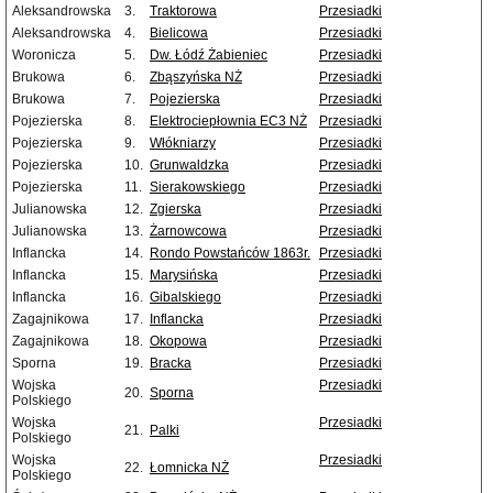
Aleksandrowska
3.
Traktorowa
Przesiadki
Aleksandrowska
4.
Bielicowa
Przesiadki
Woronicza
5.
Dw. Łódź Żabieniec
Przesiadki
Brukowa
6.
Zbąszyńska NŻ
Przesiadki
Brukowa
7.
Pojezierska
Przesiadki
Pojezierska
8.
Elektrociepłownia EC3 NŻ
Przesiadki
Pojezierska
9.
Włókniarzy
Przesiadki
Pojezierska
10.
Grunwaldzka
Przesiadki
Pojezierska
11.
Sierakowskiego
Przesiadki
Julianowska
12.
Zgierska
Przesiadki
Julianowska
13.
Żarnowcowa
Przesiadki
Inflancka
14.
Rondo Powstańców 1863r.
Przesiadki
Inflancka
15.
Marysińska
Przesiadki
Inflancka
16.
Gibalskiego
Przesiadki
Zagajnikowa
17.
Inflancka
Przesiadki
Zagajnikowa
18.
Okopowa
Przesiadki
Sporna
19.
Bracka
Przesiadki
Wojska
Przesiadki
20.
Sporna
Polskiego
Wojska
Przesiadki
21.
Palki
Polskiego
Wojska
Przesiadki
22.
Łomnicka NŻ
Polskiego