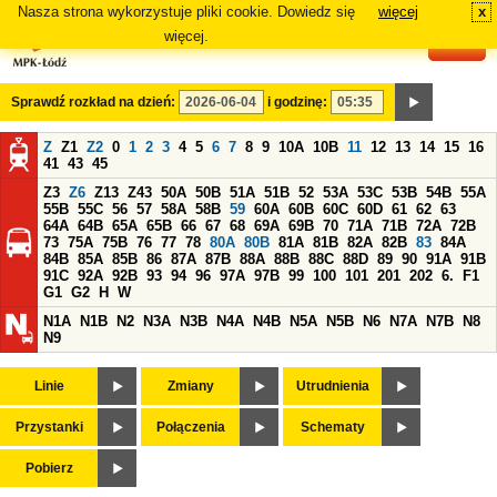
Nasza strona wykorzystuje pliki cookie. Dowiedz się
więcej
x
#
więcej.
Sprawdź rozkład na dzień:
i godzinę:
Z
Z1
Z2
0
1
2
3
4
5
6
7
8
9
10A
10B
11
12
13
14
15
16
41
43
45
Z3
Z6
Z13
Z43
50A
50B
51A
51B
52
53A
53C
53B
54B
55A
55B
55C
56
57
58A
58B
59
60A
60B
60C
60D
61
62
63
64A
64B
65A
65B
66
67
68
69A
69B
70
71A
71B
72A
72B
73
75A
75B
76
77
78
80A
80B
81A
81B
82A
82B
83
84A
84B
85A
85B
86
87A
87B
88A
88B
88C
88D
89
90
91A
91B
91C
92A
92B
93
94
96
97A
97B
99
100
101
201
202
6.
F1
G1
G2
H
W
N1A
N1B
N2
N3A
N3B
N4A
N4B
N5A
N5B
N6
N7A
N7B
N8
N9
Linie
Zmiany
Utrudnienia
Przystanki
Połączenia
Schematy
Pobierz