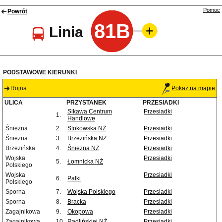
Pomoc
Powrót
81B
Linia
PODSTAWOWE KIERUNKI
Rojna
Pokaż na mapie
ULICA
PRZYSTANEK
PRZESIADKI
Sikawa Centrum
Przesiadki
1.
Handlowe
Śnieżna
2.
Stokowska NŻ
Przesiadki
Śnieżna
3.
Brzezińska NŻ
Przesiadki
Brzezińska
4.
Śnieżna NŻ
Przesiadki
Wojska
Przesiadki
5.
Łomnicka NŻ
Polskiego
Wojska
Przesiadki
6.
Palki
Polskiego
Sporna
7.
Wojska Polskiego
Przesiadki
Sporna
8.
Bracka
Przesiadki
Zagajnikowa
9.
Okopowa
Przesiadki
Zagajnikowa
10.
Radlińskiej NŻ
Przesiadki