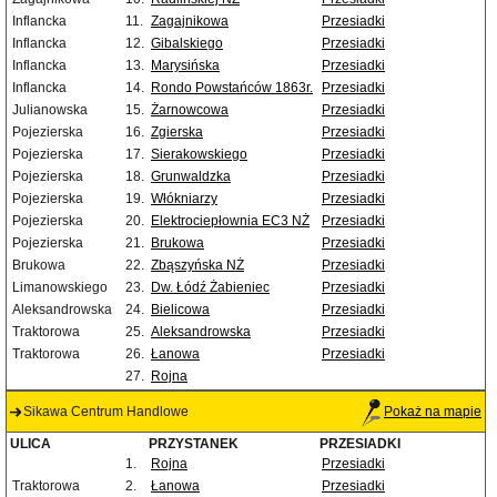
Inflancka
11.
Zagajnikowa
Przesiadki
Inflancka
12.
Gibalskiego
Przesiadki
Inflancka
13.
Marysińska
Przesiadki
Inflancka
14.
Rondo Powstańców 1863r.
Przesiadki
Julianowska
15.
Żarnowcowa
Przesiadki
Pojezierska
16.
Zgierska
Przesiadki
Pojezierska
17.
Sierakowskiego
Przesiadki
Pojezierska
18.
Grunwaldzka
Przesiadki
Pojezierska
19.
Włókniarzy
Przesiadki
Pojezierska
20.
Elektrociepłownia EC3 NŻ
Przesiadki
Pojezierska
21.
Brukowa
Przesiadki
Brukowa
22.
Zbąszyńska NŻ
Przesiadki
Limanowskiego
23.
Dw. Łódź Żabieniec
Przesiadki
Aleksandrowska
24.
Bielicowa
Przesiadki
Traktorowa
25.
Aleksandrowska
Przesiadki
Traktorowa
26.
Łanowa
Przesiadki
27.
Rojna
Sikawa Centrum Handlowe
Pokaż na mapie
ULICA
PRZYSTANEK
PRZESIADKI
1.
Rojna
Przesiadki
Traktorowa
2.
Łanowa
Przesiadki