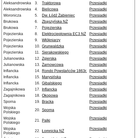
Aleksandrowska
3.
Traktorowa
Przesiadki
Aleksandrowska
4.
Bielicowa
Przesiadki
Woronicza
5.
Dw. Łódź Żabieniec
Przesiadki
Brukowa
6.
Zbąszyńska NŻ
Przesiadki
Brukowa
7.
Pojezierska
Przesiadki
Pojezierska
8.
Elektrociepłownia EC3 NŻ
Przesiadki
Pojezierska
9.
Włókniarzy
Przesiadki
Pojezierska
10.
Grunwaldzka
Przesiadki
Pojezierska
11.
Sierakowskiego
Przesiadki
Julianowska
12.
Zgierska
Przesiadki
Julianowska
13.
Żarnowcowa
Przesiadki
Inflancka
14.
Rondo Powstańców 1863r.
Przesiadki
Inflancka
15.
Marysińska
Przesiadki
Inflancka
16.
Gibalskiego
Przesiadki
Zagajnikowa
17.
Inflancka
Przesiadki
Zagajnikowa
18.
Okopowa
Przesiadki
Sporna
19.
Bracka
Przesiadki
Wojska
Przesiadki
20.
Sporna
Polskiego
Wojska
Przesiadki
21.
Palki
Polskiego
Wojska
Przesiadki
22.
Łomnicka NŻ
Polskiego