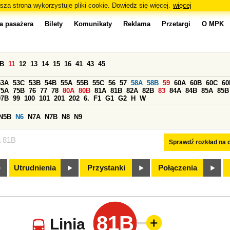
sza strona wykorzystuje pliki cookie. Dowiedz się więcej.
więcej
a pasażera
Bilety
Komunikaty
Reklama
Przetargi
O MPK
0B
11
12
13
14
15
16
41
43
45
53A
53C
53B
54B
55A
55B
55C
56
57
58A
58B
59
60A
60B
60C
60
75A
75B
76
77
78
80A
80B
81A
81B
82A
82B
83
84A
84B
85A
85B
97B
99
100
101
201
202
6.
F1
G1
G2
H
W
N5B
N6
N7A
N7B
N8
N9
a 81B
Sprawdź rozkład na d
Utrudnienia
Przystanki
Połączenia
81B
Linia