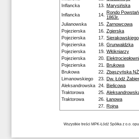
Inflancka
13.
Marysińska
Rondo Powsta
Inflancka
14.
1863r.
Julianowska
15.
Żarnowcowa
Pojezierska
16.
Zgierska
Pojezierska
17.
Sierakowskiego
Pojezierska
18.
Grunwaldzka
Pojezierska
19.
Włókniarzy
Pojezierska
20.
Elektrociepłow
Pojezierska
21.
Brukowa
Brukowa
22.
Zbąszyńska NŻ
Limanowskiego
23.
Dw. Łódź Żabie
Aleksandrowska
24.
Bielicowa
Traktorowa
25.
Aleksandrowsk
Traktorowa
26.
Łanowa
27.
Rojna
Wszystkie treści MPK-Łódź Spółka z o.o. op