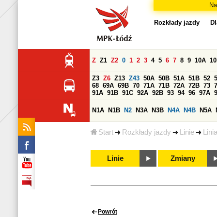
Na
Rozkłady jazdy
Dl
Z
Z1
Z2
0
1
2
3
4
5
6
7
8
9
10A
1
Z3
Z6
Z13
Z43
50A
50B
51A
51B
52
68
69A
69B
70
71A
71B
72A
72B
73
91A
91B
91C
92A
92B
93
94
96
97A
N1A
N1B
N2
N3A
N3B
N4A
N4B
N5A
Start
Rozkłady jazdy
Linie
Lini
Linie
Zmiany
Powrót