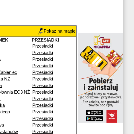
Pokaż na mapie
NEK
PRZESIADKI
Przesiadki
Przesiadki
a
Przesiadki
Przesiadki
Żabieniec
Przesiadki
ka NŻ
Przesiadki
a
Przesiadki
epłownia EC3 NŻ
Przesiadki
y
Przesiadki
zka
Przesiadki
kiego
Przesiadki
Przesiadki
wa
Przesiadki
wstańców
Przesiadki