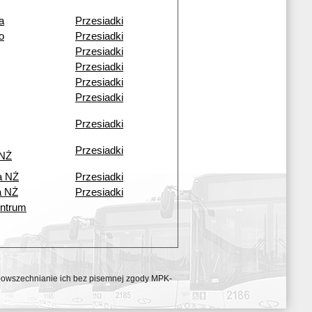
a
Przesiadki
o
Przesiadki
Przesiadki
Przesiadki
Przesiadki
Przesiadki
Przesiadki
Przesiadki
 NŻ
a NŻ
Przesiadki
a NŻ
Przesiadki
ntrum
ozpowszechnianie ich bez pisemnej zgody MPK-