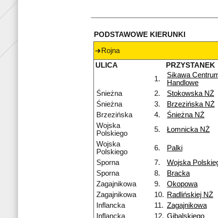
PODSTAWOWE KIERUNKI
Rojna
ULICA
PRZYSTANEK
Sikawa Centru
1.
Handlowe
Śnieżna
2.
Stokowska NŻ
Śnieżna
3.
Brzezińska NŻ
Brzezińska
4.
Śnieżna NŻ
Wojska
5.
Łomnicka NŻ
Polskiego
Wojska
6.
Palki
Polskiego
Sporna
7.
Wojska Polskie
Sporna
8.
Bracka
Zagajnikowa
9.
Okopowa
Zagajnikowa
10.
Radlińskiej NŻ
Inflancka
11.
Zagajnikowa
Inflancka
12.
Gibalskiego