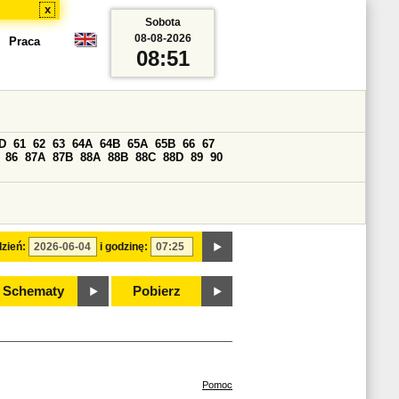
x
Sobota
08-08-2026
Praca
08:51
D
61
62
63
64A
64B
65A
65B
66
67
86
87A
87B
88A
88B
88C
88D
89
90
zień:
i godzinę:
Schematy
Pobierz
Pomoc