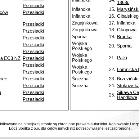
Inflancka
14.
1863r.
Przesiadki
Inflancka
15.
Marysińsk
ńców
Przesiadki
Inflancka
16.
Gibalskieg
Zagajnikowa
17.
Inflancka
Przesiadki
Zagajnikowa
18.
Okopowa
Przesiadki
Sporna
19.
Bracka
Przesiadki
Wojska
Przesiadki
20.
Sporna
Polskiego
Przesiadki
Wojska
21.
Palki
nia EC3 NŻ
Przesiadki
Polskiego
Przesiadki
Wojska
22.
Łomnicka
Przesiadki
Polskiego
niec
Przesiadki
Śnieżna
23.
Brzezińsk
Przesiadki
Śnieżna
24.
Stokowsk
a
Przesiadki
Sikawa Ce
25.
Handlowe
Przesiadki
ublikowane na niniejszej stronie są chronione prawem autorskim. Kopiowanie i r
Łódź Spółka z o.o. dla celów innych niż potrzeby własne jest zabronione.