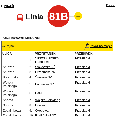
Pomoc
Powrót
81B
Linia
PODSTAWOWE KIERUNKI
Rojna
Pokaż na mapie
ULICA
PRZYSTANEK
PRZESIADKI
Sikawa Centrum
Przesiadki
1.
Handlowe
Śnieżna
2.
Stokowska NŻ
Przesiadki
Śnieżna
3.
Brzezińska NŻ
Przesiadki
Brzezińska
4.
Śnieżna NŻ
Przesiadki
Wojska
Przesiadki
5.
Łomnicka NŻ
Polskiego
Wojska
Przesiadki
6.
Palki
Polskiego
Sporna
7.
Wojska Polskiego
Przesiadki
Sporna
8.
Bracka
Przesiadki
Zagajnikowa
9.
Okopowa
Przesiadki
Zagajnikowa
10.
Radlińskiej NŻ
Przesiadki