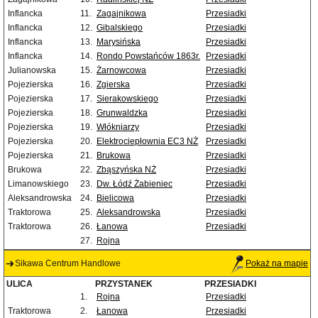
Inflancka
11.
Zagajnikowa
Przesiadki
Inflancka
12.
Gibalskiego
Przesiadki
Inflancka
13.
Marysińska
Przesiadki
Inflancka
14.
Rondo Powstańców 1863r.
Przesiadki
Julianowska
15.
Żarnowcowa
Przesiadki
Pojezierska
16.
Zgierska
Przesiadki
Pojezierska
17.
Sierakowskiego
Przesiadki
Pojezierska
18.
Grunwaldzka
Przesiadki
Pojezierska
19.
Włókniarzy
Przesiadki
Pojezierska
20.
Elektrociepłownia EC3 NŻ
Przesiadki
Pojezierska
21.
Brukowa
Przesiadki
Brukowa
22.
Zbąszyńska NŻ
Przesiadki
Limanowskiego
23.
Dw. Łódź Żabieniec
Przesiadki
Aleksandrowska
24.
Bielicowa
Przesiadki
Traktorowa
25.
Aleksandrowska
Przesiadki
Traktorowa
26.
Łanowa
Przesiadki
27.
Rojna
Sikawa Centrum Handlowe
Pokaż na mapie
ULICA
PRZYSTANEK
PRZESIADKI
1.
Rojna
Przesiadki
Traktorowa
2.
Łanowa
Przesiadki