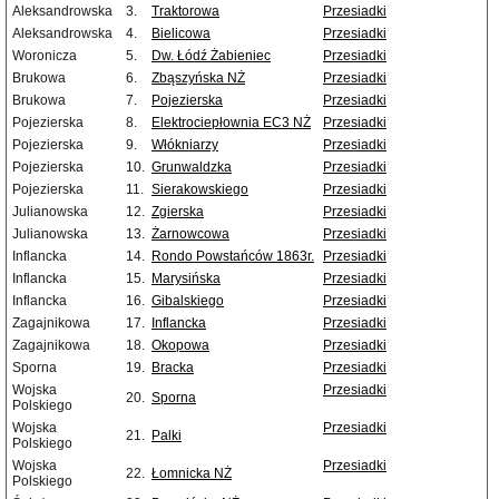
Aleksandrowska
3.
Traktorowa
Przesiadki
Aleksandrowska
4.
Bielicowa
Przesiadki
Woronicza
5.
Dw. Łódź Żabieniec
Przesiadki
Brukowa
6.
Zbąszyńska NŻ
Przesiadki
Brukowa
7.
Pojezierska
Przesiadki
Pojezierska
8.
Elektrociepłownia EC3 NŻ
Przesiadki
Pojezierska
9.
Włókniarzy
Przesiadki
Pojezierska
10.
Grunwaldzka
Przesiadki
Pojezierska
11.
Sierakowskiego
Przesiadki
Julianowska
12.
Zgierska
Przesiadki
Julianowska
13.
Żarnowcowa
Przesiadki
Inflancka
14.
Rondo Powstańców 1863r.
Przesiadki
Inflancka
15.
Marysińska
Przesiadki
Inflancka
16.
Gibalskiego
Przesiadki
Zagajnikowa
17.
Inflancka
Przesiadki
Zagajnikowa
18.
Okopowa
Przesiadki
Sporna
19.
Bracka
Przesiadki
Wojska
Przesiadki
20.
Sporna
Polskiego
Wojska
Przesiadki
21.
Palki
Polskiego
Wojska
Przesiadki
22.
Łomnicka NŻ
Polskiego