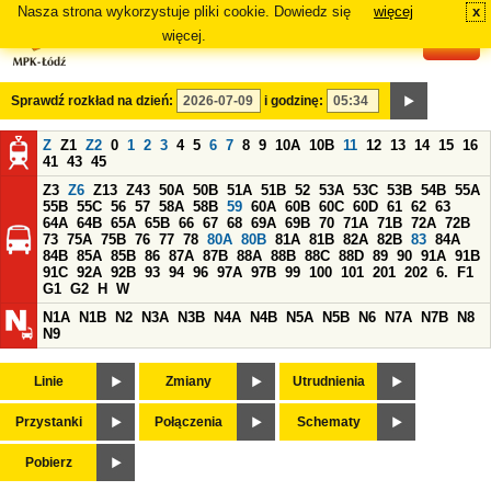
Nasza strona wykorzystuje pliki cookie. Dowiedz się
więcej
x
#
więcej.
Sprawdź rozkład na dzień:
i godzinę:
Z
Z1
Z2
0
1
2
3
4
5
6
7
8
9
10A
10B
11
12
13
14
15
16
41
43
45
Z3
Z6
Z13
Z43
50A
50B
51A
51B
52
53A
53C
53B
54B
55A
55B
55C
56
57
58A
58B
59
60A
60B
60C
60D
61
62
63
64A
64B
65A
65B
66
67
68
69A
69B
70
71A
71B
72A
72B
73
75A
75B
76
77
78
80A
80B
81A
81B
82A
82B
83
84A
84B
85A
85B
86
87A
87B
88A
88B
88C
88D
89
90
91A
91B
91C
92A
92B
93
94
96
97A
97B
99
100
101
201
202
6.
F1
G1
G2
H
W
N1A
N1B
N2
N3A
N3B
N4A
N4B
N5A
N5B
N6
N7A
N7B
N8
N9
Linie
Zmiany
Utrudnienia
Przystanki
Połączenia
Schematy
Pobierz