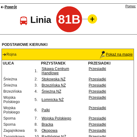
Pomoc
Powrót
81B
Linia
PODSTAWOWE KIERUNKI
Rojna
Pokaż na mapie
ULICA
PRZYSTANEK
PRZESIADKI
Sikawa Centrum
Przesiadki
1.
Handlowe
Śnieżna
2.
Stokowska NŻ
Przesiadki
Śnieżna
3.
Brzezińska NŻ
Przesiadki
Brzezińska
4.
Śnieżna NŻ
Przesiadki
Wojska
Przesiadki
5.
Łomnicka NŻ
Polskiego
Wojska
Przesiadki
6.
Palki
Polskiego
Sporna
7.
Wojska Polskiego
Przesiadki
Sporna
8.
Bracka
Przesiadki
Zagajnikowa
9.
Okopowa
Przesiadki
Zagajnikowa
10.
Radlińskiej NŻ
Przesiadki