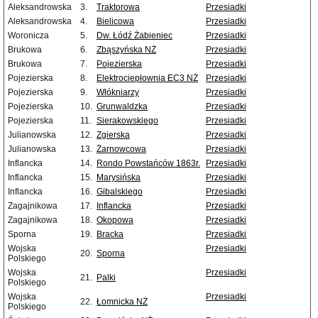
Aleksandrowska
3.
Traktorowa
Przesiadki
Aleksandrowska
4.
Bielicowa
Przesiadki
Woronicza
5.
Dw. Łódź Żabieniec
Przesiadki
Brukowa
6.
Zbąszyńska NŻ
Przesiadki
Brukowa
7.
Pojezierska
Przesiadki
Pojezierska
8.
Elektrociepłownia EC3 NŻ
Przesiadki
Pojezierska
9.
Włókniarzy
Przesiadki
Pojezierska
10.
Grunwaldzka
Przesiadki
Pojezierska
11.
Sierakowskiego
Przesiadki
Julianowska
12.
Zgierska
Przesiadki
Julianowska
13.
Żarnowcowa
Przesiadki
Inflancka
14.
Rondo Powstańców 1863r.
Przesiadki
Inflancka
15.
Marysińska
Przesiadki
Inflancka
16.
Gibalskiego
Przesiadki
Zagajnikowa
17.
Inflancka
Przesiadki
Zagajnikowa
18.
Okopowa
Przesiadki
Sporna
19.
Bracka
Przesiadki
Wojska
Przesiadki
20.
Sporna
Polskiego
Wojska
Przesiadki
21.
Palki
Polskiego
Wojska
Przesiadki
22.
Łomnicka NŻ
Polskiego