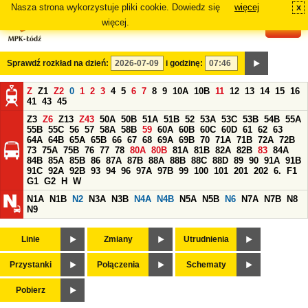
Nasza strona wykorzystuje pliki cookie. Dowiedz się
więcej
x
#
więcej.
Sprawdź rozkład na dzień:
i godzinę:
Z
Z1
Z2
0
1
2
3
4
5
6
7
8
9
10A
10B
11
12
13
14
15
16
41
43
45
Z3
Z6
Z13
Z43
50A
50B
51A
51B
52
53A
53C
53B
54B
55A
55B
55C
56
57
58A
58B
59
60A
60B
60C
60D
61
62
63
64A
64B
65A
65B
66
67
68
69A
69B
70
71A
71B
72A
72B
73
75A
75B
76
77
78
80A
80B
81A
81B
82A
82B
83
84A
84B
85A
85B
86
87A
87B
88A
88B
88C
88D
89
90
91A
91B
91C
92A
92B
93
94
96
97A
97B
99
100
101
201
202
6.
F1
G1
G2
H
W
N1A
N1B
N2
N3A
N3B
N4A
N4B
N5A
N5B
N6
N7A
N7B
N8
N9
Linie
Zmiany
Utrudnienia
Przystanki
Połączenia
Schematy
Pobierz