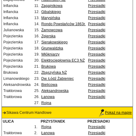
Inflancka
11.
Zagajnikowa
Przesiadki
Inflancka
12.
Gibalskiego
Przesiadki
Inflancka
13.
Marysińska
Przesiadki
Inflancka
14.
Rondo Powstańców 1863r.
Przesiadki
Julianowska
15.
Żarnowcowa
Przesiadki
Pojezierska
16.
Zgierska
Przesiadki
Pojezierska
17.
Sierakowskiego
Przesiadki
Pojezierska
18.
Grunwaldzka
Przesiadki
Pojezierska
19.
Włókniarzy
Przesiadki
Pojezierska
20.
Elektrociepłownia EC3 NŻ
Przesiadki
Pojezierska
21.
Brukowa
Przesiadki
Brukowa
22.
Zbąszyńska NŻ
Przesiadki
Limanowskiego
23.
Dw. Łódź Żabieniec
Przesiadki
Aleksandrowska
24.
Bielicowa
Przesiadki
Traktorowa
25.
Aleksandrowska
Przesiadki
Traktorowa
26.
Łanowa
Przesiadki
27.
Rojna
Sikawa Centrum Handlowe
Pokaż na mapie
ULICA
PRZYSTANEK
PRZESIADKI
1.
Rojna
Przesiadki
Traktorowa
2.
Łanowa
Przesiadki