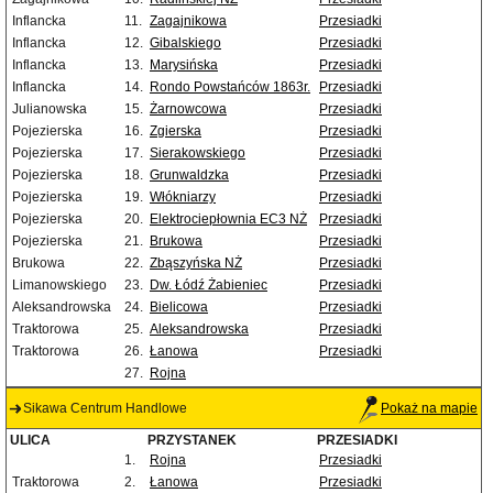
Inflancka
11.
Zagajnikowa
Przesiadki
Inflancka
12.
Gibalskiego
Przesiadki
Inflancka
13.
Marysińska
Przesiadki
Inflancka
14.
Rondo Powstańców 1863r.
Przesiadki
Julianowska
15.
Żarnowcowa
Przesiadki
Pojezierska
16.
Zgierska
Przesiadki
Pojezierska
17.
Sierakowskiego
Przesiadki
Pojezierska
18.
Grunwaldzka
Przesiadki
Pojezierska
19.
Włókniarzy
Przesiadki
Pojezierska
20.
Elektrociepłownia EC3 NŻ
Przesiadki
Pojezierska
21.
Brukowa
Przesiadki
Brukowa
22.
Zbąszyńska NŻ
Przesiadki
Limanowskiego
23.
Dw. Łódź Żabieniec
Przesiadki
Aleksandrowska
24.
Bielicowa
Przesiadki
Traktorowa
25.
Aleksandrowska
Przesiadki
Traktorowa
26.
Łanowa
Przesiadki
27.
Rojna
Sikawa Centrum Handlowe
Pokaż na mapie
ULICA
PRZYSTANEK
PRZESIADKI
1.
Rojna
Przesiadki
Traktorowa
2.
Łanowa
Przesiadki