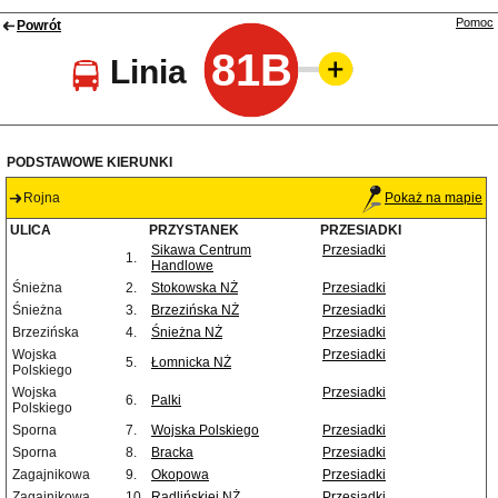
Pomoc
Powrót
81B
Linia
PODSTAWOWE KIERUNKI
Rojna
Pokaż na mapie
ULICA
PRZYSTANEK
PRZESIADKI
Sikawa Centrum
Przesiadki
1.
Handlowe
Śnieżna
2.
Stokowska NŻ
Przesiadki
Śnieżna
3.
Brzezińska NŻ
Przesiadki
Brzezińska
4.
Śnieżna NŻ
Przesiadki
Wojska
Przesiadki
5.
Łomnicka NŻ
Polskiego
Wojska
Przesiadki
6.
Palki
Polskiego
Sporna
7.
Wojska Polskiego
Przesiadki
Sporna
8.
Bracka
Przesiadki
Zagajnikowa
9.
Okopowa
Przesiadki
Zagajnikowa
10.
Radlińskiej NŻ
Przesiadki