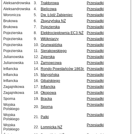
Aleksandrowska
3.
Traktorowa
Przesiadki
Aleksandrowska
4.
Bielicowa
Przesiadki
Woronicza
5.
Dw. Łódź Żabieniec
Przesiadki
Brukowa
6.
Zbąszyńska NŻ
Przesiadki
Brukowa
7.
Pojezierska
Przesiadki
Pojezierska
8.
Elektrociepłownia EC3 NŻ
Przesiadki
Pojezierska
9.
Włókniarzy
Przesiadki
Pojezierska
10.
Grunwaldzka
Przesiadki
Pojezierska
11.
Sierakowskiego
Przesiadki
Julianowska
12.
Zgierska
Przesiadki
Julianowska
13.
Żarnowcowa
Przesiadki
Inflancka
14.
Rondo Powstańców 1863r.
Przesiadki
Inflancka
15.
Marysińska
Przesiadki
Inflancka
16.
Gibalskiego
Przesiadki
Zagajnikowa
17.
Inflancka
Przesiadki
Zagajnikowa
18.
Okopowa
Przesiadki
Sporna
19.
Bracka
Przesiadki
Wojska
Przesiadki
20.
Sporna
Polskiego
Wojska
Przesiadki
21.
Palki
Polskiego
Wojska
Przesiadki
22.
Łomnicka NŻ
Polskiego