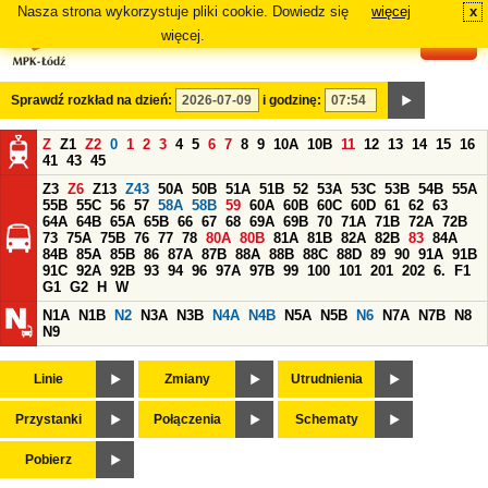
Nasza strona wykorzystuje pliki cookie. Dowiedz się
więcej
x
#
więcej.
Sprawdź rozkład na dzień:
i godzinę:
Z
Z1
Z2
0
1
2
3
4
5
6
7
8
9
10A
10B
11
12
13
14
15
16
41
43
45
Z3
Z6
Z13
Z43
50A
50B
51A
51B
52
53A
53C
53B
54B
55A
55B
55C
56
57
58A
58B
59
60A
60B
60C
60D
61
62
63
64A
64B
65A
65B
66
67
68
69A
69B
70
71A
71B
72A
72B
73
75A
75B
76
77
78
80A
80B
81A
81B
82A
82B
83
84A
84B
85A
85B
86
87A
87B
88A
88B
88C
88D
89
90
91A
91B
91C
92A
92B
93
94
96
97A
97B
99
100
101
201
202
6.
F1
G1
G2
H
W
N1A
N1B
N2
N3A
N3B
N4A
N4B
N5A
N5B
N6
N7A
N7B
N8
N9
Linie
Zmiany
Utrudnienia
Przystanki
Połączenia
Schematy
Pobierz