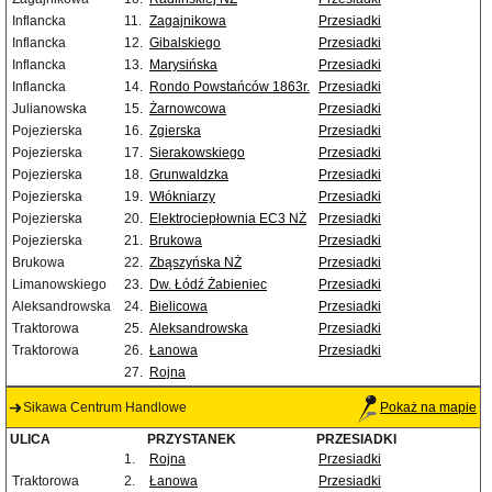
Inflancka
11.
Zagajnikowa
Przesiadki
Inflancka
12.
Gibalskiego
Przesiadki
Inflancka
13.
Marysińska
Przesiadki
Inflancka
14.
Rondo Powstańców 1863r.
Przesiadki
Julianowska
15.
Żarnowcowa
Przesiadki
Pojezierska
16.
Zgierska
Przesiadki
Pojezierska
17.
Sierakowskiego
Przesiadki
Pojezierska
18.
Grunwaldzka
Przesiadki
Pojezierska
19.
Włókniarzy
Przesiadki
Pojezierska
20.
Elektrociepłownia EC3 NŻ
Przesiadki
Pojezierska
21.
Brukowa
Przesiadki
Brukowa
22.
Zbąszyńska NŻ
Przesiadki
Limanowskiego
23.
Dw. Łódź Żabieniec
Przesiadki
Aleksandrowska
24.
Bielicowa
Przesiadki
Traktorowa
25.
Aleksandrowska
Przesiadki
Traktorowa
26.
Łanowa
Przesiadki
27.
Rojna
Sikawa Centrum Handlowe
Pokaż na mapie
ULICA
PRZYSTANEK
PRZESIADKI
1.
Rojna
Przesiadki
Traktorowa
2.
Łanowa
Przesiadki