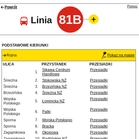
Pomoc
Powrót
81B
Linia
PODSTAWOWE KIERUNKI
Rojna
Pokaż na mapie
ULICA
PRZYSTANEK
PRZESIADKI
Sikawa Centrum
Przesiadki
1.
Handlowe
Śnieżna
2.
Stokowska NŻ
Przesiadki
Śnieżna
3.
Brzezińska NŻ
Przesiadki
Brzezińska
4.
Śnieżna NŻ
Przesiadki
Wojska
Przesiadki
5.
Łomnicka NŻ
Polskiego
Wojska
Przesiadki
6.
Palki
Polskiego
Sporna
7.
Wojska Polskiego
Przesiadki
Sporna
8.
Bracka
Przesiadki
Zagajnikowa
9.
Okopowa
Przesiadki
Zagajnikowa
10.
Radlińskiej NŻ
Przesiadki