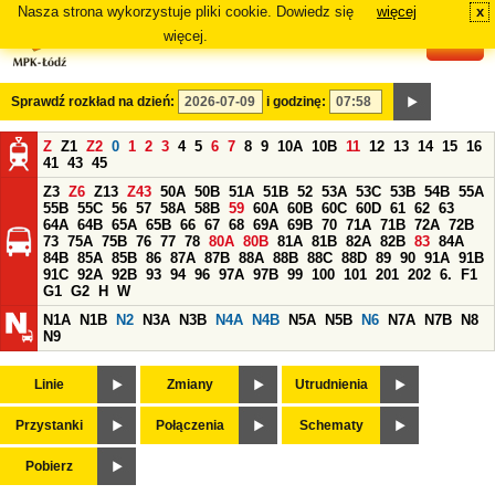
Nasza strona wykorzystuje pliki cookie. Dowiedz się
więcej
x
#
więcej.
Sprawdź rozkład na dzień:
i godzinę:
Z
Z1
Z2
0
1
2
3
4
5
6
7
8
9
10A
10B
11
12
13
14
15
16
41
43
45
Z3
Z6
Z13
Z43
50A
50B
51A
51B
52
53A
53C
53B
54B
55A
55B
55C
56
57
58A
58B
59
60A
60B
60C
60D
61
62
63
64A
64B
65A
65B
66
67
68
69A
69B
70
71A
71B
72A
72B
73
75A
75B
76
77
78
80A
80B
81A
81B
82A
82B
83
84A
84B
85A
85B
86
87A
87B
88A
88B
88C
88D
89
90
91A
91B
91C
92A
92B
93
94
96
97A
97B
99
100
101
201
202
6.
F1
G1
G2
H
W
N1A
N1B
N2
N3A
N3B
N4A
N4B
N5A
N5B
N6
N7A
N7B
N8
N9
Linie
Zmiany
Utrudnienia
Przystanki
Połączenia
Schematy
Pobierz