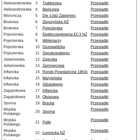
Aleksandrowska
3.
Traktorowa
Przesiadki
Aleksandrowska
4.
Bielicowa
Przesiadki
Woronicza
5.
Dw. Łódź Żabieniec
Przesiadki
Brukowa
6.
Zbąszyńska NŻ
Przesiadki
Brukowa
7.
Pojezierska
Przesiadki
Pojezierska
8.
Elektrociepłownia EC3 NŻ
Przesiadki
Pojezierska
9.
Włókniarzy
Przesiadki
Pojezierska
10.
Grunwaldzka
Przesiadki
Pojezierska
11.
Sierakowskiego
Przesiadki
Julianowska
12.
Zgierska
Przesiadki
Julianowska
13.
Żarnowcowa
Przesiadki
Inflancka
14.
Rondo Powstańców 1863r.
Przesiadki
Inflancka
15.
Marysińska
Przesiadki
Inflancka
16.
Gibalskiego
Przesiadki
Zagajnikowa
17.
Inflancka
Przesiadki
Zagajnikowa
18.
Okopowa
Przesiadki
Sporna
19.
Bracka
Przesiadki
Wojska
Przesiadki
20.
Sporna
Polskiego
Wojska
Przesiadki
21.
Palki
Polskiego
Wojska
Przesiadki
22.
Łomnicka NŻ
Polskiego