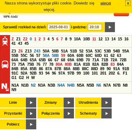
Nasza strona wykorzystuje pliki cookie. Dowiedz się
więcej
x
#
więcej.
Sprawdź rozkład na dzień:
i godzinę:
Z
Z1
Z2
0
1
2
3
4
5
6
7
8
9
10A
10B
11
12
13
14
15
16
41
43
45
Z3
Z6
Z13
Z43
50A
50B
51A
51B
52
53A
53C
53B
54B
55A
55B
55C
56
57
58A
58B
59
60A
60B
60C
60D
61
62
63
64A
64B
65A
65B
66
67
68
69A
69B
70
71A
71B
72A
72B
73
75A
75B
76
77
78
80A
80B
81A
81B
82A
82B
83
84A
84B
85A
85B
86
87A
87B
88A
88B
88C
88D
89
90
91A
91B
91C
92A
92B
93
94
96
97A
97B
99
100
101
201
202
6.
F1
G1
G2
H
W
N1A
N1B
N2
N3A
N3B
N4A
N4B
N5A
N5B
N6
N7A
N7B
N8
N9
Linie
Zmiany
Utrudnienia
Przystanki
Połączenia
Schematy
Pobierz