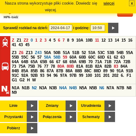
Nasza strona wykorzystuje pliki cookie. Dowiedz się
więcej
x
#
więcej.
Sprawdź rozkład na dzień:
i godzinę:
Z
Z1
Z2
0
1
2
3
4
5
6
7
8
9
10A
10B
11
12
13
14
15
16
41
43
45
Z3
Z6
Z13
Z43
50A
50B
51A
51B
52
53A
53C
53B
54B
55A
55B
55C
56
57
58A
58B
59
60A
60B
60C
60D
61
62
63
64A
64B
65A
65B
66
67
68
69A
69B
70
71A
71B
72A
72B
73
75A
75B
76
77
78
80A
80B
81A
81B
82A
82B
83
84A
84B
85A
85B
86
87A
87B
88A
88B
88C
88D
89
90
91A
91B
91C
92A
92B
93
94
96
97A
97B
99
100
101
201
202
6.
F1
G1
G2
H
W
N1A
N1B
N2
N3A
N3B
N4A
N4B
N5A
N5B
N6
N7A
N7B
N8
N9
Linie
Zmiany
Utrudnienia
Przystanki
Połączenia
Schematy
Pobierz