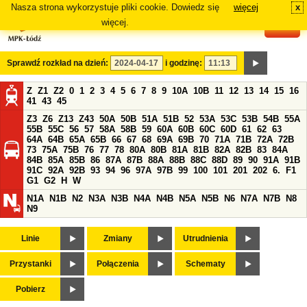
Nasza strona wykorzystuje pliki cookie. Dowiedz się
więcej
x
#
więcej.
Sprawdź rozkład na dzień:
i godzinę:
Z
Z1
Z2
0
1
2
3
4
5
6
7
8
9
10A
10B
11
12
13
14
15
16
41
43
45
Z3
Z6
Z13
Z43
50A
50B
51A
51B
52
53A
53C
53B
54B
55A
55B
55C
56
57
58A
58B
59
60A
60B
60C
60D
61
62
63
64A
64B
65A
65B
66
67
68
69A
69B
70
71A
71B
72A
72B
73
75A
75B
76
77
78
80A
80B
81A
81B
82A
82B
83
84A
84B
85A
85B
86
87A
87B
88A
88B
88C
88D
89
90
91A
91B
91C
92A
92B
93
94
96
97A
97B
99
100
101
201
202
6.
F1
G1
G2
H
W
N1A
N1B
N2
N3A
N3B
N4A
N4B
N5A
N5B
N6
N7A
N7B
N8
N9
Linie
Zmiany
Utrudnienia
Przystanki
Połączenia
Schematy
Pobierz