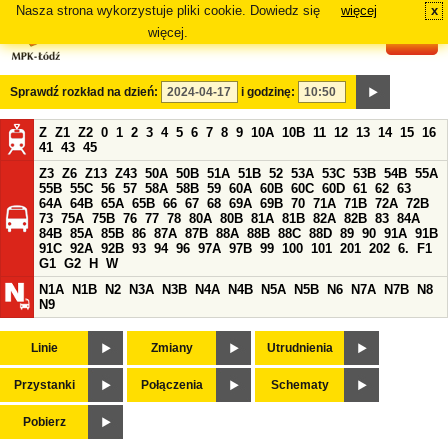
Nasza strona wykorzystuje pliki cookie. Dowiedz się
więcej
x
#
więcej.
Sprawdź rozkład na dzień:
i godzinę:
Z
Z1
Z2
0
1
2
3
4
5
6
7
8
9
10A
10B
11
12
13
14
15
16
41
43
45
Z3
Z6
Z13
Z43
50A
50B
51A
51B
52
53A
53C
53B
54B
55A
55B
55C
56
57
58A
58B
59
60A
60B
60C
60D
61
62
63
64A
64B
65A
65B
66
67
68
69A
69B
70
71A
71B
72A
72B
73
75A
75B
76
77
78
80A
80B
81A
81B
82A
82B
83
84A
84B
85A
85B
86
87A
87B
88A
88B
88C
88D
89
90
91A
91B
91C
92A
92B
93
94
96
97A
97B
99
100
101
201
202
6.
F1
G1
G2
H
W
N1A
N1B
N2
N3A
N3B
N4A
N4B
N5A
N5B
N6
N7A
N7B
N8
N9
Linie
Zmiany
Utrudnienia
Przystanki
Połączenia
Schematy
Pobierz