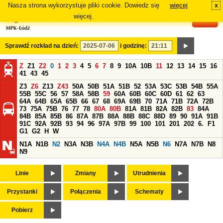
Nasza strona wykorzystuje pliki cookie. Dowiedz się
więcej
x
#
więcej.
Sprawdź rozkład na dzień:
i godzinę:
Z
Z1
Z2
0
1
2
3
4
5
6
7
8
9
10A
10B
11
12
13
14
15
16
41
43
45
Z3
Z6
Z13
Z43
50A
50B
51A
51B
52
53A
53C
53B
54B
55A
55B
55C
56
57
58A
58B
59
60A
60B
60C
60D
61
62
63
64A
64B
65A
65B
66
67
68
69A
69B
70
71A
71B
72A
72B
73
75A
75B
76
77
78
80A
80B
81A
81B
82A
82B
83
84A
84B
85A
85B
86
87A
87B
88A
88B
88C
88D
89
90
91A
91B
91C
92A
92B
93
94
96
97A
97B
99
100
101
201
202
6.
F1
G1
G2
H
W
N1A
N1B
N2
N3A
N3B
N4A
N4B
N5A
N5B
N6
N7A
N7B
N8
N9
Linie
Zmiany
Utrudnienia
Przystanki
Połączenia
Schematy
Pobierz