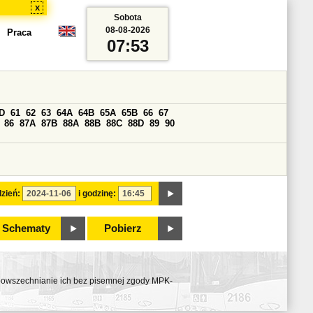
x
Sobota
08-08-2026
Praca
07:53
D
61
62
63
64A
64B
65A
65B
66
67
86
87A
87B
88A
88B
88C
88D
89
90
zień:
i godzinę:
Schematy
Pobierz
ozpowszechnianie ich bez pisemnej zgody MPK-