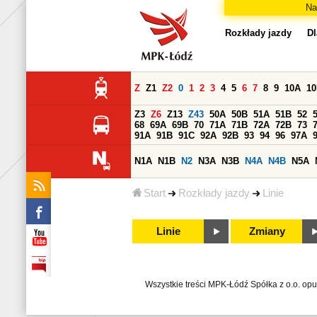
Na
Rozkłady jazdy
Dl
Z
Z1
Z2
0
1
2
3
4
5
6
7
8
9
10A
1
Z3
Z6
Z13
Z43
50A
50B
51A
51B
52
68
69A
69B
70
71A
71B
72A
72B
73
91A
91B
91C
92A
92B
93
94
96
97A
N1A
N1B
N2
N3A
N3B
N4A
N4B
N5A
Start
Rozkłady jazdy
Linie
Linie
Zmiany
Wszystkie treści MPK-Łódź Spółka z o.o. op