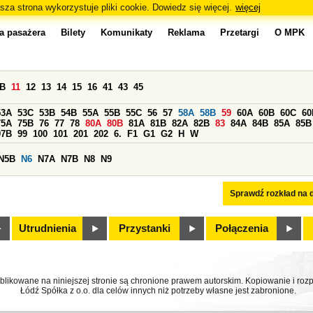
sza strona wykorzystuje pliki cookie. Dowiedz się więcej.
więcej
a pasażera
Bilety
Komunikaty
Reklama
Przetargi
O MPK
0B
11
12
13
14
15
16
41
43
45
53A
53C
53B
54B
55A
55B
55C
56
57
58A
58B
59
60A
60B
60C
60
75A
75B
76
77
78
80A
80B
81A
81B
82A
82B
83
84A
84B
85A
85B
97B
99
100
101
201
202
6.
F1
G1
G2
H
W
N5B
N6
N7A
N7B
N8
N9
Sprawdź rozkład na d
Utrudnienia
Przystanki
Połączenia
ublikowane na niniejszej stronie są chronione prawem autorskim. Kopiowanie i r
Łódź Spółka z o.o. dla celów innych niż potrzeby własne jest zabronione.