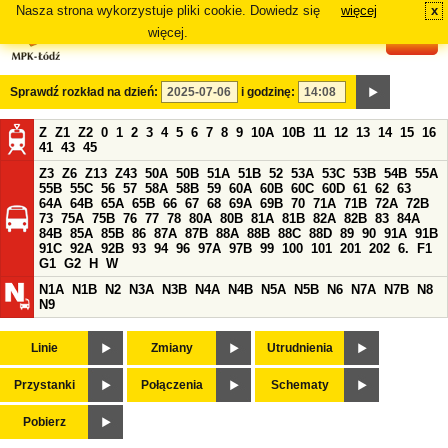
Nasza strona wykorzystuje pliki cookie. Dowiedz się
więcej
x
#
więcej.
Sprawdź rozkład na dzień:
i godzinę:
Z
Z1
Z2
0
1
2
3
4
5
6
7
8
9
10A
10B
11
12
13
14
15
16
41
43
45
Z3
Z6
Z13
Z43
50A
50B
51A
51B
52
53A
53C
53B
54B
55A
55B
55C
56
57
58A
58B
59
60A
60B
60C
60D
61
62
63
64A
64B
65A
65B
66
67
68
69A
69B
70
71A
71B
72A
72B
73
75A
75B
76
77
78
80A
80B
81A
81B
82A
82B
83
84A
84B
85A
85B
86
87A
87B
88A
88B
88C
88D
89
90
91A
91B
91C
92A
92B
93
94
96
97A
97B
99
100
101
201
202
6.
F1
G1
G2
H
W
N1A
N1B
N2
N3A
N3B
N4A
N4B
N5A
N5B
N6
N7A
N7B
N8
N9
Linie
Zmiany
Utrudnienia
Przystanki
Połączenia
Schematy
Pobierz