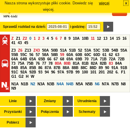
Nasza strona wykorzystuje pliki cookie. Dowiedz się
więcej
x
#
więcej.
Sprawdź rozkład na dzień:
i godzinę:
Z
Z1
Z2
0
1
2
3
4
5
6
7
8
9
10A
10B
11
12
13
14
15
16
41
43
45
Z3
Z6
Z13
Z43
50A
50B
51A
51B
52
53A
53C
53B
54B
55A
55B
55C
56
57
58A
58B
59
60A
60B
60C
60D
61
62
63
64A
64B
65A
65B
66
67
68
69A
69B
70
71A
71B
72A
72B
73
75A
75B
76
77
78
80A
80B
81A
81B
82A
82B
83
84A
84B
85A
85B
86
87A
87B
88A
88B
88C
88D
89
90
91A
91B
91C
92A
92B
93
94
96
97A
97B
99
100
101
201
202
6.
F1
G1
G2
H
W
N1A
N1B
N2
N3A
N3B
N4A
N4B
N5A
N5B
N6
N7A
N7B
N8
N9
Linie
Zmiany
Utrudnienia
Przystanki
Połączenia
Schematy
Pobierz