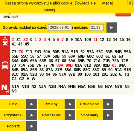
Nasza strona wykorzystuje pliki cookie. Dowiedz się
więcej
x
#
więcej.
Sprawdź rozkład na dzień:
i godzinę:
Z
Z1
Z2
0
1
2
3
4
5
6
7
8
9
10A
10B
11
12
13
14
15
16
41
43
45
Z3
Z6
Z13
Z43
50A
50B
51A
51B
52
53A
53C
53B
54B
55A
55B
55C
56
57
58A
58B
59
60A
60B
60C
60D
61
62
63
64A
64B
65A
65B
66
67
68
69A
69B
70
71A
71B
72A
72B
73
75A
75B
76
77
78
80A
80B
81A
81B
82A
82B
83
84A
84B
85A
85B
86
87A
87B
88A
88B
88C
88D
89
90
91A
91B
91C
92A
92B
93
94
96
97A
97B
99
100
101
201
202
6.
F1
G1
G2
H
W
N1A
N1B
N2
N3A
N3B
N4A
N4B
N5A
N5B
N6
N7A
N7B
N8
N9
Linie
Zmiany
Utrudnienia
Przystanki
Połączenia
Schematy
Pobierz